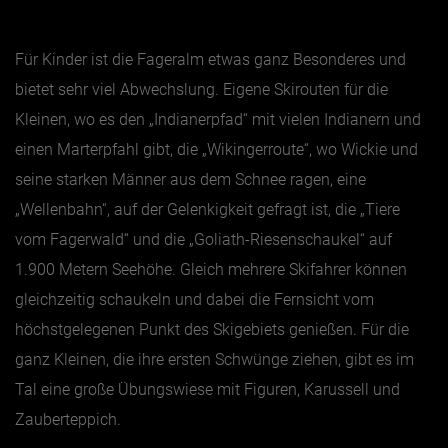
Jänner
Für Kinder ist die Fageralm etwas ganz Besonderes und
Februar
bietet sehr viel Abwechslung. Eigene Skirouten für die
Kleinen, wo es den „Indianerpfad“ mit vielen Indianern und
März
einen Marterpfahl gibt, die „Wikingerroute“, wo Wickie und
April
seine starken Männer aus dem Schnee ragen, eine
Mai
„Wellenbahn“, auf der Gelenkigkeit gefragt ist, die „Tiere
Juni
vom Fagerwald“
und die „Goliath-Riesenschaukel“ auf
Juli
1.900 Metern Seehöhe. Gleich mehrere Skifahrer können
August
gleichzeitig schaukeln und dabei die Fernsicht vom
September
höchstgelegenen Punkt des Skigebiets genießen. Für die
Oktober
ganz Kleinen, die ihre ersten Schwünge ziehen, gibt es im
Tal eine große Übungswiese mit Figuren, Karussell und
November
Zauberteppich.
Dezember