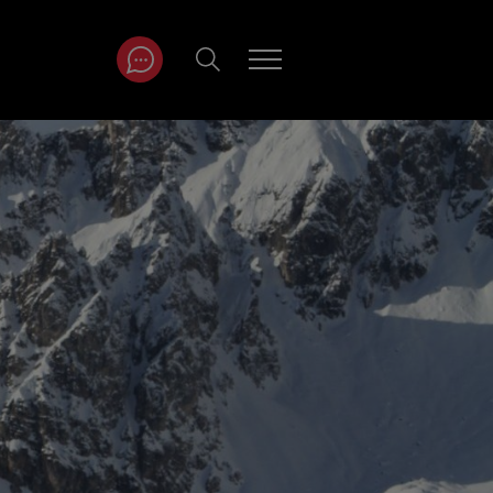
ITRÄGE NACH
NAT
r
Juli
ar
August
September
Oktober
November
Dezember