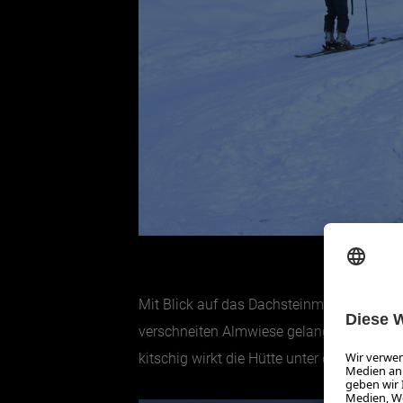
Mit Blick auf das Dachsteinmassiv führt e
verschneiten Almwiese gelangt. Weiter vo
kitschig wirkt die Hütte unter dem impulsi