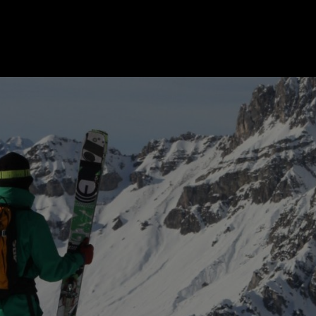
ER
KATEGORIEN
BE
MO
Essen & Trinken
Kunst & Kultur
Outdoor & Sport
Brauchtum
Jänne
Gesundheit
Lifestyle
Febru
Nachhaltigkeit
Hotel & Reise
März
Sehenswürdig
Archiv
April
Mai
IGEN
Juni