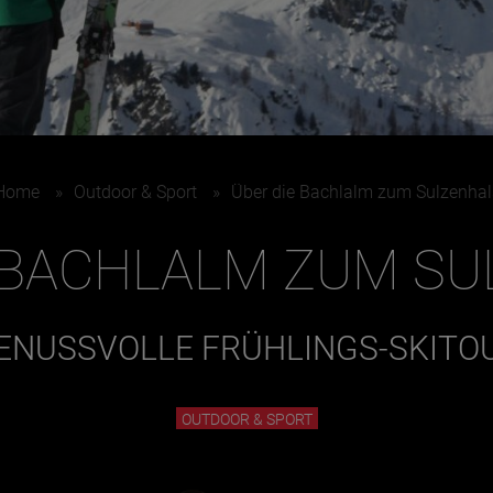
Home
»
Outdoor & Sport
»
Über die Bachlalm zum Sulzenhal
 BACHLALM ZUM S
ENUSSVOLLE FRÜHLINGS-SKITO
OUTDOOR & SPORT