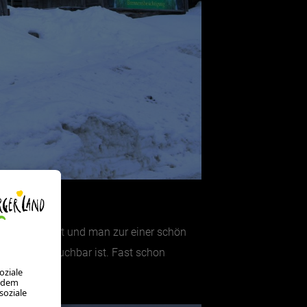
hstunde lichtet und man zur einer schön
orgerhütte buchbar ist. Fast schon