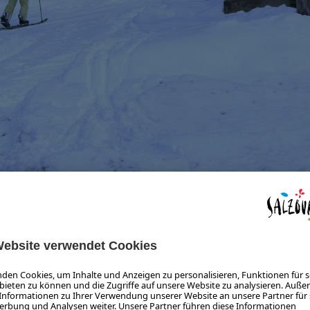
© SalzburgerLand Magazin, Andy Kocher
s leicht ansteigend durch den Wald, welcher sich nach ca. 1 Ge
rbei an der urigen
Schaidlalm
, welche im Sommer als Selbstvers
ven Gipfel des Rötelstein (2.212m).