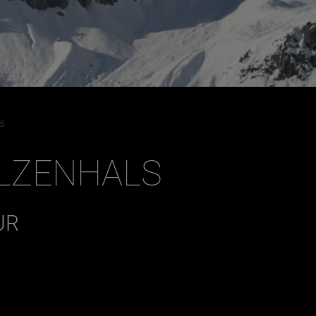
s
ULZENHALS
UR