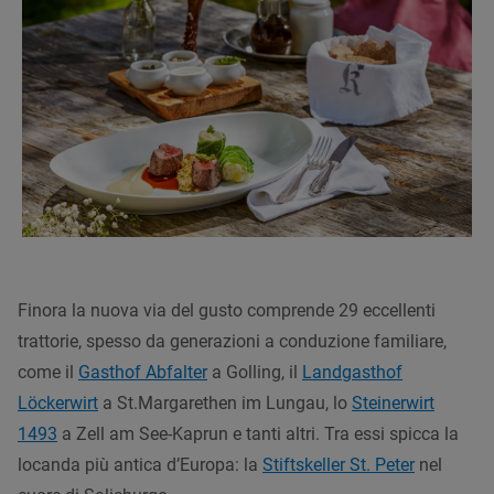
Finora la nuova via del gusto comprende 29 eccellenti
trattorie, spesso da generazioni a conduzione familiare,
come il
Gasthof Abfalter
a Golling, il
Landgasthof
Löckerwirt
a St.Margarethen im Lungau, lo
Steinerwirt
1493
a Zell am See-Kaprun e tanti altri. Tra essi spicca la
locanda più antica d’Europa: la
Stiftskeller St. Peter
nel