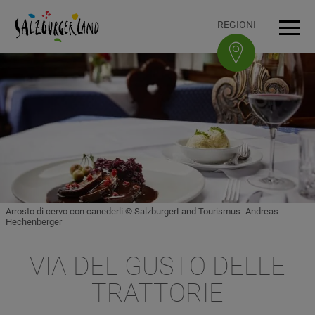
Accesskey
Accesskey
Accesskey
Accesskey
Al contenuto
Alla navigazione
In cima alla pagina
Al piè di pagina
[0]
[3]
[1]
[2]
REGIONI
Navi
Arrosto di cervo con canederli © SalzburgerLand Tourismus -Andreas
Hechenberger
VIA DEL GUSTO DELLE
TRATTORIE