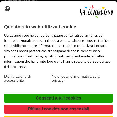
Wiener Bundesstraße 23
5300 Hallwang
+43 662 6688 44
info@salzburgerland.com
APERTURA
Siamo lieti di ricevere la tua richiesta
Siamo a tua disposizione da lunedì a giovedì dalle ore 8 alle
17,30 e venerdì dalle 08:00 alle 17:00.
Imprint & Tutela dati personali e disclaimer
Contatto
Dichiarazione di accessibilità
Press