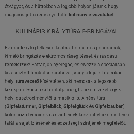
étvágyat, és a hüttékben a legjobb helyen járunk, hogy
megismerjük a régió nyújtatta
kulináris élvezeteket
.
KULINÁRIS KIRÁLYTÚRA E-BRINGÁVAL
Ez már tényleg lelkesítő kilátás: bámulatos panorámák,
kímélő bringázás elektromos rásegítéssel, és ráadásul
remek ízek
! Pattanjon nyeregbe, és élvezze a speciálisan
kiválasztott túrákat a barátaival, vagy a kijelölt napokon
helyi
túravezető
kíséretében, aki nemcsak a legszebb
kerékpárútvonalakat mutatja meg, hanem elvezet egyik
helyi gasztroélménytől a másikig is. A négy túra
(
Gipfelstürmer
,
Gipfelblick
,
Gipfelglück
és
Gipfelzauber
)
különböző témáinak és szintjeinek köszönhetően mindenki
talál a saját ízlésének és edzettségi szintjének megfelelőt.