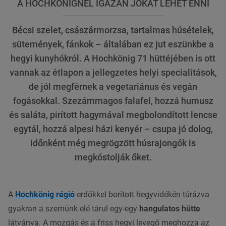
A HOCHKÖNIGNÉL IGAZÁN JÓKAT LEHET ENNI
Bécsi szelet, császármorzsa, tartalmas húsételek,
sütemények, fánkok – általában ez jut eszünkbe a
hegyi kunyhókról. A Hochkönig 71 hüttéjében is ott
vannak az étlapon a jellegzetes helyi specialitások,
de jól megférnek a vegetariánus és vegán
fogásokkal. Szezámmagos falafel, hozzá humusz
és saláta, pirított hagymával megbolondított lencse
egytál, hozzá alpesi házi kenyér – csupa jó dolog,
időnként még megrögzött húsrajongók is
megkóstolják őket.
A
Hochkönig régió
erdőkkel borított hegyvidékén túrázva
gyakran a szemünk elé tárul egy-egy
hangulatos hütte
látványa. A mozgás és a friss hegyi levegő meghozza az