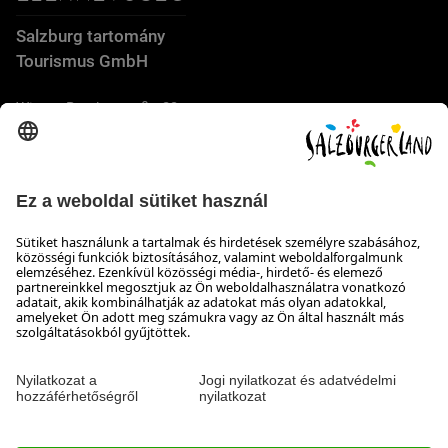
Salzburg tartomány
Tourismus GmbH
Wiener Bundesstraße 23
5300 Hallwang
+43 662 6688 44
info@salzburgerland.com
NYITVATARTÁS
Várjuk jelentkezését
Készséggel állunk rendelkezésére hétfőtől csütörtökig 8:00-
tól 17:30-ig, pénteken 8:00-tól 17:00-ig
Elérhetőség
Impresszum & Adatvédelem és a felelősség kizárása