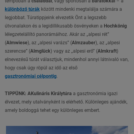
tempóban a
családdal
,
vagy sportosan a
barát
okkal
– a
különböző túrák
között
mindenki
megtalálja
számára
a
legjobbat
. Túr
a
tippjeink
el
vezetik Önt a legszebb
útvonalakon
és a
legidillikusabb
ösvényeken a
Hochkönig
lélegzetelállító
panorámáihoz.
Akár
az
„alpesi rét”
(
Almwiese
), az „alpesi varázs” (
Almzauber
), az „alpesi
szerencse” (
Almglück
) vagy az „alpesi erő” (
Almkraft
)
elnevezésű túrá
t választjuk
, mindenhol annyi látnivaló van,
hogy csak úgy röpül az idő az első
gasztronómiai célpontig
.
TIPPÜNK:
A
Kulináris Királytúra
a gasztronómia igazi
élvezet, mely utalványként is elérhető. Különleges ajándék,
amely boldoggá tehet egy különleges embert.