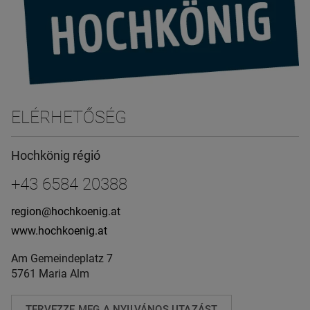
ELÉRHETŐSÉG
Hochkönig régió
+43 6584 20388
region@hochkoenig.at
www.hochkoenig.at
Am Gemeindeplatz 7
5761 Maria Alm
TERVEZZE MEG A NYILVÁNOS UTAZÁST