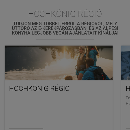
HOCHKÖNIG RÉGIÓ
TUDJON MEG TÖBBET ERRŐL A RÉGIÓRÓL, MELY
ÚTTÖRŐ AZ E-KERÉKPÁROZÁSBAN, ÉS AZ ALPESI
KONYHA LEGJOBB VEGÁN AJÁNLATAIT KÍNÁLJA!
HOCHKÖNIG RÉGIÓ
H
Té
Ho