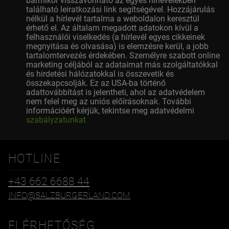
bármikor visszavonható az egyes hírlevelekben
található leiratkozási link segítségével. Hozzájárulás
nélkül a hírlevél tartalma a weboldalon keresztül
érhető el. Az általam megadott adatokon kívül a
felhasználói viselkedés (a hírlevél egyes cikkeinek
megnyitása és olvasása) is elemzésre kerül, a jobb
tartalomtervezés érdekében. Személyre szabott online
marketing céljából az adataimat más szolgáltatókkal
és hirdetési hálózatokkal is összevetik és
összekapcsolják. Ez az USA-ba történő
adattovábbítást is jelentheti, ahol az adatvédelem
nem felel meg az uniós előírásoknak. További
információért kérjük, tekintse meg adatvédelmi
szabályzatunkat
HOTLINE
+43 662 6688 44
INFO@SALZBURGERLAND.COM
ELÉRHETŐSÉG