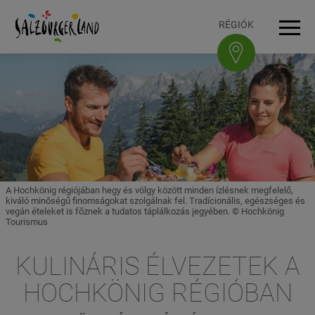
Accesskey
Accesskey
Accesskey
Accesskey
A tartalomhoz
A navigációhoz
Az oldal tetejére
A lábléchez
[3]
[0]
[1]
[2]
RÉGIÓK
Navi
A Hochkönig régiójában hegy és völgy között minden ízlésnek megfelelő,
kiváló minőségű finomságokat szolgálnak fel. Tradícionális, egészséges és
vegán ételeket is főznek a tudatos táplálkozás jegyében. © Hochkönig
Tourismus
KULINÁRIS ÉLVEZETEK A
HOCHKÖNIG RÉGIÓBAN