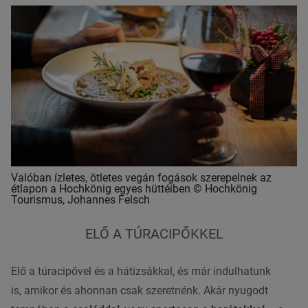
Valóban ízletes, ötletes vegán fogások szerepelnek az
étlapon a Hochkönig egyes hüttéiben © Hochkönig
Tourismus, Johannes Felsch
ELŐ A TÚRACIPŐKKEL
Elő a túracipővel és a hátizsákkal
, és már indulhatunk
is,
amikor és aho
nnan csak
szeretnénk
. Akár nyugodt