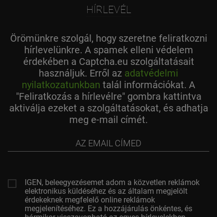
HÍRLEVÉL
Örömünkre szolgál, hogy szeretne feliratkozni
hírlevelünkre. A spamek elleni védelem
érdekében a Captcha.eu szolgáltatásait
használjuk. Erről az
adatvédelmi
nyilatkozatunkban
talál információkat. A
"Feliratkozás a hírlevélre" gombra kattintva
aktiválja ezeket a szolgáltatásokat, és adhatja
meg e-mail címét.
az
email
címed
IGEN, beleegyezésemet adom a közvetlen reklámok
elektronikus küldéséhez és az általam megjelölt
érdekeknek megfelelő online reklámok
megjelenítéséhez. Ez a hozzájárulás önkéntes, és