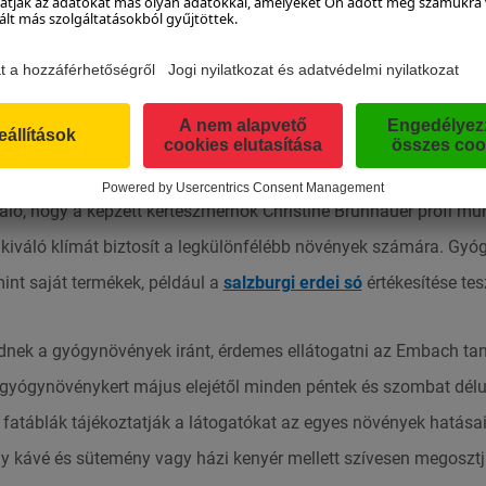
rLand Tourismus
gynövénykertjében Adnet-ben
. A kert kialakításában az egész c
való, hogy a képzett kertészmérnök Christine Brunnauer profi
mun
t kiváló klímát biztosít a legkülönfélébb növények számára. Gyó
nt saját termékek, például a
salzburgi erdei só
értékesítése tesz
dnek a gyógynövények iránt, érdemes ellátogatni az Embach tan
 gyógynövénykert május elejétől minden péntek és szombat dél
 fatáblák tájékoztatják a látogatókat az egyes növények hatása
y kávé és sütemény vagy házi kenyér mellett szívesen megosztj