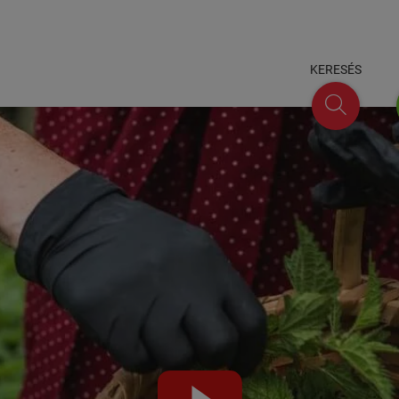
KERESÉS
keresés
Video