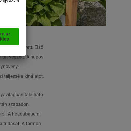
salád részt vett. Első
kát végzett
. A napos
gynövény-
i teljessé a kínálatot.
yavilágban található
után szabadon
iról. A hoadabauerni
a tudását. A farmon