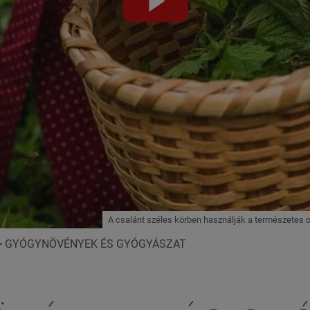
abspielen
A csalánt széles körben használják a természetes
>
GYÓGYNÖVÉNYEK ÉS GYÓGYÁSZAT