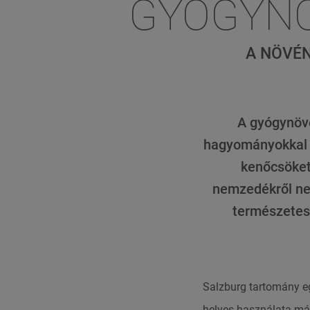
GYÓGYNÖ
A NÖVÉN
A gyógynövé
hagyományokkal 
kenőcsöket,
nemzedékről nem
természetes 
Salzburg tartomány eg
helyes használata má