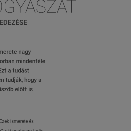
ÓGYÁSZAT
FEDEZÉSE
smerete nagy
orban mindenféle
Ezt a tudást
n tudják, hogy a
zöb előtt is
Ezek ismerete és
”, aki pontosan tudja,