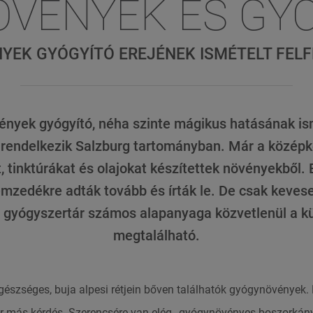
VÉNYEK ÉS GY
YEK GYÓGYÍTÓ EREJÉNEK ISMÉTELT FEL
nyek gyógyító, néha szinte mágikus hatásának i
rendelkezik Salzburg tartományban. Már a középk
 tinktúrákat és olajokat készítettek növényekből. 
zedékre adták tovább és írták le. De csak kevese
gyógyszertár számos alapanyaga közvetlenül a küs
megtalálható.
észséges, buja alpesi rétjein bőven találhatók gyógynövények. 
r más kérdés. Szerencsére van elég „gyógynövény
es
boszorkány