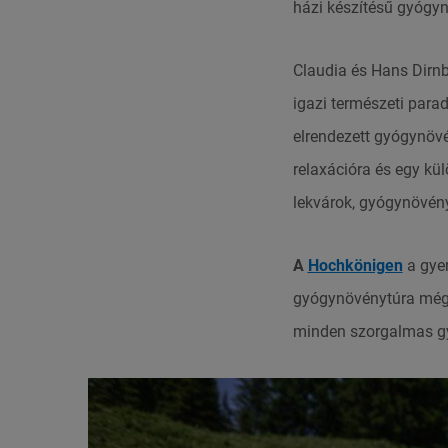
házi készítésű gyógyn
Claudia és Hans Dirn
igazi természeti parad
elrendezett gyógynöv
relaxációra és egy kül
lekvárok, gyógynövén
A
Hochkönigen
a gyer
gyógynövénytúra még s
minden szorgalmas gy