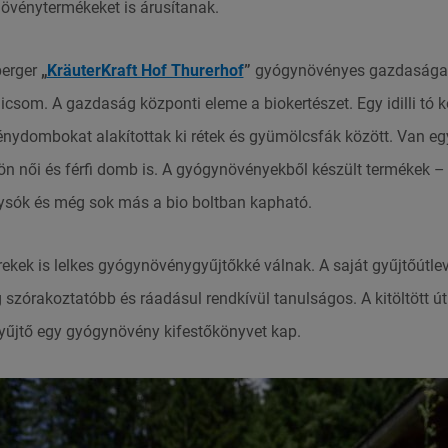
övénytermékeket is árusítanak.
berger
„
KräuterKraft Hof Thurerhof
”
gyógynövényes gazdasága
icsom. A gazdaság központi eleme a biokertészet. Egy idilli tó 
énydombokat alakítottak ki rétek és gyümölcsfák között. Van 
ön női és férfi domb is. A gyógynövényekből készült termékek – 
ysók és még sok más a bio boltban kapható.
ekek is lelkes gyógynövénygyűjtőkké válnak. A saját gyűjtőútlevé
zórakoztatóbb és ráadásul rendkívül tanulságos. A kitöltött útl
űjtő egy gyógynövény kifestőkönyvet kap.