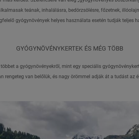
kalmasak teának, inhalálásra, bedörzsölésre, főzetnek, illóola
gfelelő gyógynövények helyes használata esetén tudják teljes h
GYÓGYNÖVÉNYKERTEK ÉS MÉG TÖBB
többet a gyógynövényekről, mint egy speciális gyógynövényker
n rengeteg van belőlük
,
é
s nagy örömmel adják át a tudást az 