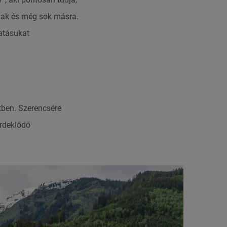
jnak és még sok másra.
atásukat
tben. Szerencsére
érdeklődő