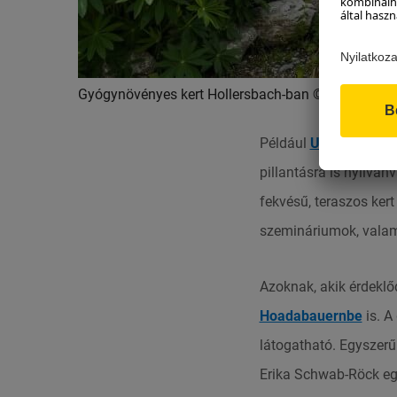
Gyógynövényes kert Hollersbach-ban © Salzburge
Például
Unteregg gyó
pillantásra is nyilván
fekvésű, teraszos ker
szemináriumok, valami
Azoknak, akik érdeklő
Hoadabauernbe
is. A
látogatható. Egyszerű
Erika Schwab-Röck eg