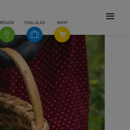
Navigáció
RÉGIÓK
FOGLALÁS
SHOP
SHOP
foglalás
régiók