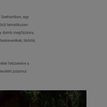
 Seehamban, egy
körül tematikusan
egy domb megfázásra,
teakeverékek, likőrök,
llel felszerelve a
evélért jutalmul