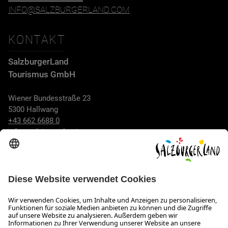
INFO@SALZBURGERLAND.COM
KONTAKT
SalzburgerLand
Tourismus GmbH
Wiener Bundesstraße 23
5300 Hallwang
+43 662 6688 0
info@salzburgerland.com
ÖFFNUNGSZEITEN
Wir freuen uns auf Ihre Anfrage!
Gerne stehen wir Ihnen von Montag bis Donnerstag von 08:00
bis 17:30 Uhr und am Freitag von 08:00 bis 17:00 Uhr zur