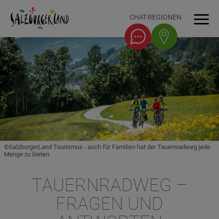
Accesskey
Accesskey
Accesskey
Accesskey
Zum Inhalt
Zur Navigation
Zum Seitenanfang
Zum Fuß-Bereich
[0]
[1]
[3]
[2]
CHAT
REGIONEN
Men
©SalzburgerLand Tourismus - auch für Familien hat der Tauernradweg jede
Menge zu bieten
TAUERNRADWEG –
FRAGEN UND