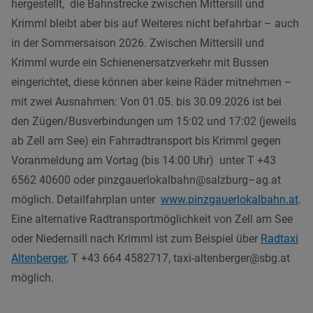
hergestellt, die Bahnstrecke zwischen Mittersill und
Krimml bleibt aber bis auf Weiteres nicht befahrbar – auch
in der Sommersaison 2026. Zwischen Mittersill und
Krimml wurde ein Schienenersatzverkehr mit Bussen
eingerichtet, d
iese können aber keine Räder mitnehmen –
mit zwei Ausnahmen: Von 01.05. bis 30.09.2026 ist bei
den Zügen/Busverbindungen um 15:02 und 17:02 (jeweils
ab Zell am See) ein Fahrradtransport bis Krimml gegen
Voranmeldung am Vortag (bis 14:00 Uhr) unter T +43
6562 40600 oder
pinzgauerlokalbahn@salzburg
–
ag.at
möglich. Detailfahrplan unter
www.pinzgauerlokalbahn.at
.
Eine alternative Radtransportmöglichkeit von Zell am See
oder Niedernsill nach Krimml ist zum Beispiel über
Radtaxi
Altenberger
, T +43 664 4582717, taxi-altenberger@sbg.at
möglich.