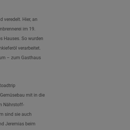
 veredelt. Hier, an
nbrennerei im 19.
des Hauses. So wurden
ieferöl verarbeitet.
s um – zum Gasthaus
Roadtrip
 Gemüsebau mit in die
n Nährstoff-
m sind sie auch
und Jeremias beim