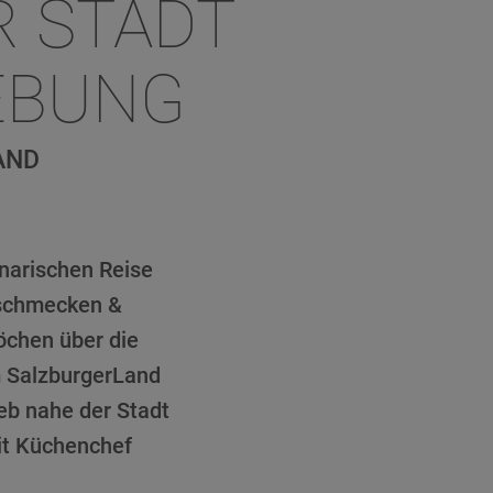
R STADT
EBUNG
AND
inarischen Reise
 schmecken &
öchen über die
m SalzburgerLand
ieb nahe der Stadt
it Küchenchef