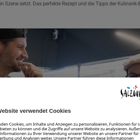
in Szene setzt. Das perfekte Rezept und die Tipps der Kulinarik-E