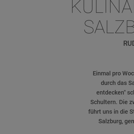
KULINA
SALZ
RU
Einmal pro Woch
durch das S
entdecken" sc
Schultern. Die 
führt uns in die 
Salzburg, ge