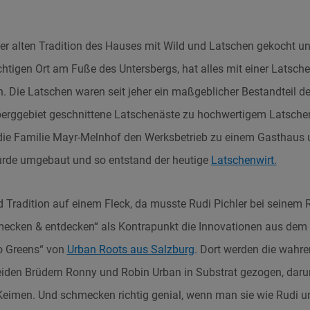
er alten Tradition des Hauses mit Wild und Latschen gekocht und
htigen Ort am Fuße des Untersbergs, hat alles mit einer Latsche
 Die Latschen waren seit jeher ein maßgeblicher Bestandteil 
berggebiet geschnittene Latschenäste zu hochwertigem Latschenk
die Familie Mayr-Melnhof den Werksbetrieb zu einem Gasthau
rde umgebaut und so entstand der heutige
Latschenwirt.
d Tradition auf einem Fleck, da musste Rudi Pichler bei seinem 
ecken & entdecken“ als Kontrapunkt die Innovationen aus dem
o Greens“ von
Urban Roots aus Salzburg
. Dort werden die wahre
eiden Brüdern Ronny und Robin Urban in Substrat gezogen, daru
Keimen. Und schmecken richtig genial, wenn man sie wie Rudi 