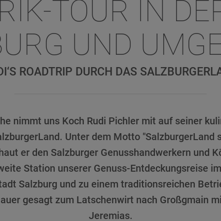
RIK-TOUR IN DE
BURG UND UMG
DI‘S ROADTRIP DURCH DAS SALZBURGERL
e nimmt uns Koch Rudi Pichler mit auf seiner kul
alzburgerLand. Unter dem Motto "SalzburgerLand
haut er den Salzburger Genusshandwerkern und K
zweite Station unserer Genuss-Entdeckungsreise i
Stadt Salzburg und zu einem traditionsreichen Betr
nauer gesagt zum Latschenwirt nach Großgmain m
Jeremias.