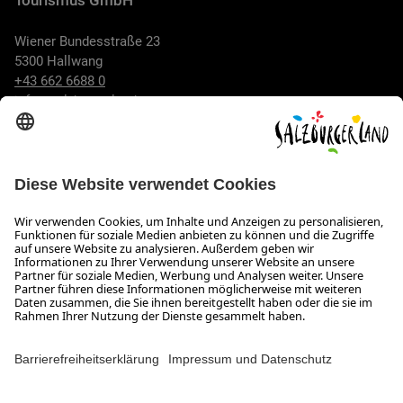
Wiener Bundesstraße 23
5300 Hallwang
+43 662 6688 0
info@salzburgerland.com
ÖFFNUNGSZEITEN
Wir freuen uns auf Ihre Anfrage!
Gerne stehen wir Ihnen von Montag bis Donnerstag von 08:00
bis 17:30 Uhr und am Freitag von 08:00 bis 17:00 Uhr zur
Verfügung.
Impressum und Datenschutz
Kontakt
Barrierefreiheitserklärung
Das Unternehmen
Jobs
Meeting- und Kongresslocations
Partner
Newsroom (B2B)
Presse