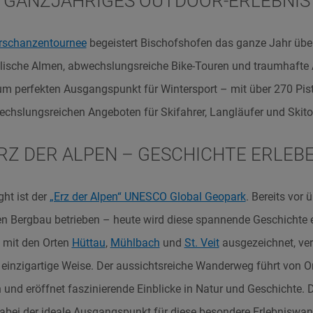
GANZJÄHRIGES OUTDOOR-ERLEBNIS
rschanzentournee
begeistert Bischofshofen das ganze Jahr üb
lische Almen, abwechslungsreiche Bike-Touren und traumhafte A
m perfekten Ausgangspunkt für Wintersport – mit über 270 Pist
chslungsreichen Angeboten für Skifahrer, Langläufer und Skito
RZ DER ALPEN – GESCHICHTE ERLEB
ht ist der
„Erz der Alpen“ UNESCO Global Geopark
. Bereits vor
 Bergbau betrieben – heute wird diese spannende Geschichte e
mit den Orten
Hüttau
,
Mühlbach
und
St. Veit
ausgezeichnet, ver
 einzigartige Weise. Der aussichtsreiche Wanderweg führt von O
und eröffnet faszinierende Einblicke in Natur und Geschichte.
dabei der ideale Ausgangspunkt für diese besondere Erlebniswa