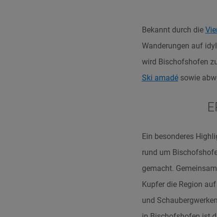
Bekannt durch die
Vie
Wanderungen auf idyl
wird Bischofshofen zu
Ski amadé
sowie abwe
E
Ein besonderes Highlig
rund um Bischofshofen
gemacht. Gemeinsam 
Kupfer die Region auf
und Schaubergwerken 
in Bischofshofen ist 