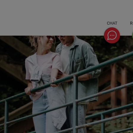
CHAT
R
Chat