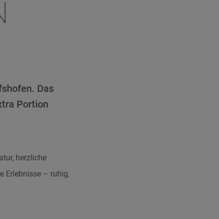
N
ofshofen. Das
tra Portion
tur, herzliche
e Erlebnisse – ruhig,