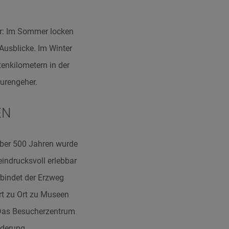
er: Im Sommer locken
usblicke. Im Winter
enkilometern in der
urengeher.
EN
 über 500 Jahren wurde
indrucksvoll erlebbar
bindet der Erzweg
rt zu Ort zu Museen
 Das Besucherzentrum
nderung.