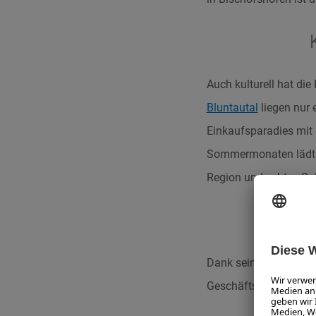
Auch kulturell hat die
Bluntautal
liegen nur 
Einkaufsparadies mit 
Sommermonaten lädt zu
Region und echtes Sa
Dank seiner zentralen
Geschäftsreisende – ef