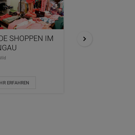
DE SHOPPEN IM
BESINNLICH
NGAU
WANDERN
Wild
Markus Rosskopf
HR ERFAHREN
MEHR ERFAHREN