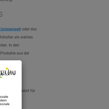
S
Eisriesenwelt
oder das
hofshofen als wahres
ten. In den
 Produkte aus der
aktiver Standort für