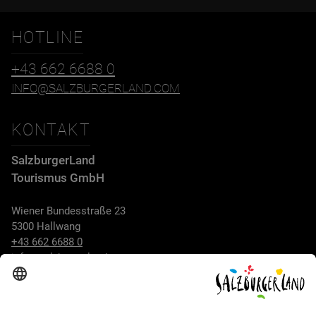
HOTLINE
+43 662 6688 0
INFO@SALZBURGERLAND.COM
KONTAKT
SalzburgerLand
Tourismus GmbH
Wiener Bundesstraße 23
5300 Hallwang
+43 662 6688 0
info@salzburgerland.com
ÖFFNUNGSZEITEN