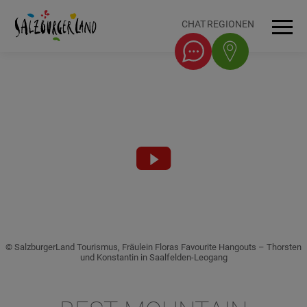
Accesskey
Accesskey
Accesskey
Accesskey
Zum Inhalt
Zur Navigation
Zum Seitenanfang
Zum Fuß-Bereich
[0]
[1]
[3]
[2]
CHAT
REGIONEN
Men
Video
abspielen
© SalzburgerLand Tourismus, Fräulein Floras Favourite Hangouts – Thorsten
und Konstantin in Saalfelden-Leogang