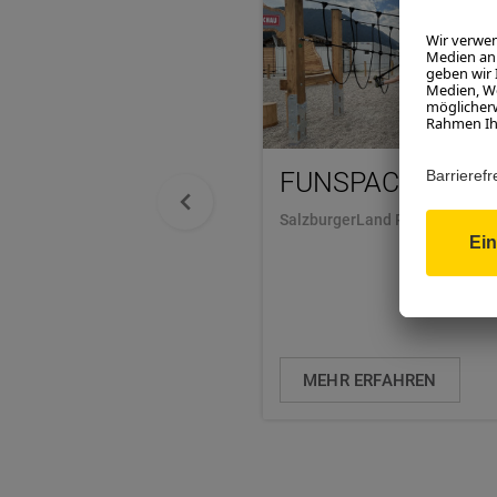
FUNSPACE FLAC
SalzburgerLand Redaktion
MEHR ERFAHREN