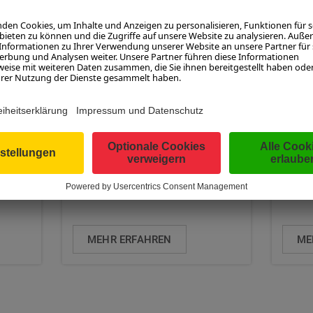
HAU
WANDERUNG ZUM
DER
GRÜNSEE UND
ALM
WIEGENWALD IM ...
KIL
Mathias Steger
Ulli H
MEHR ERFAHREN
ME