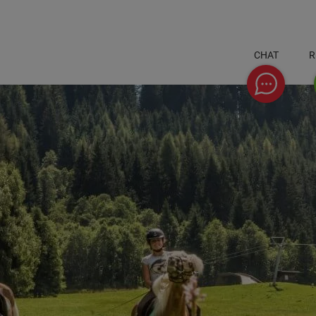
CHAT
R
Chat