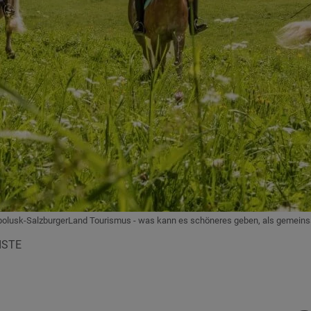
olusk-SalzburgerLand Tourismus - was kann es schöneres geben, als gemeinsa
ISTE