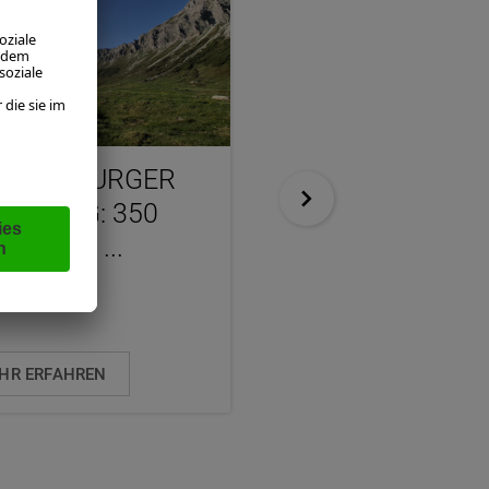
 SALZBURGER
PERNERINSEL: 
ENWEG: 350
WEISSEN GOLD ZU
OMETER ...
..
ammerl
Martina Baumgartner
HR ERFAHREN
MEHR ERFAHREN