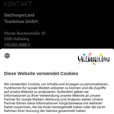
KONTAKT
SalzburgerLand
Tourismus GmbH
Wiener Bundesstraße 23
5300 Hallwang
+43 662 6688 0
info@salzburgerland.com
ÖFFNUNGSZEITEN
Wir freuen uns auf Ihre Anfrage!
Gerne stehen wir Ihnen von Montag bis Donnerstag von 08:00
bis 17:30 Uhr und am Freitag von 08:00 bis 17:00 Uhr zur
Verfügung.