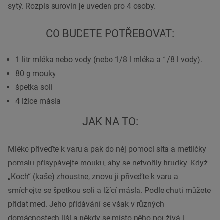
sytý. Rozpis surovin je uveden pro 4 osoby.
CO BUDETE POTŘEBOVAT:
1 litr mléka nebo vody (nebo 1/8 l mléka a 1/8 l vody).
80 g mouky
špetka soli
4 lžíce másla
JAK NA TO:
Mléko přiveďte k varu a pak do něj pomocí síta a metličky
pomalu přisypávejte mouku, aby se netvořily hrudky. Když
„Koch“ (kaše) zhoustne, znovu ji přiveďte k varu a
smíchejte se špetkou soli a lžící másla. Podle chuti můžete
přidat med. Jeho přidávání se však v různých
domácnostech liší a někdy se místo něho používá i