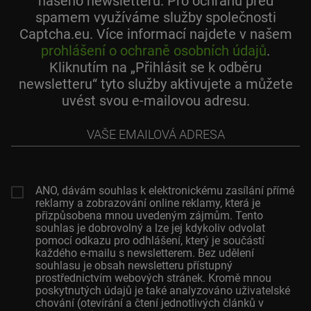
našeho newsletteru. Pro ochranu před
spamem využíváme služby společnosti
Captcha.eu. Více informací najdete v našem
prohlášení o ochraně osobních údajů
.
Kliknutím na „Přihlásit se k odběru
newsletteru“ tyto služby aktivujete a můžete
uvést svou e-mailovou adresu.
Vaše
emailová
adresa
ANO, dávám souhlas k elektronickému zasílání přímé
reklamy a zobrazování online reklamy, která je
přizpůsobena mnou uvedeným zájmům. Tento
souhlas je dobrovolný a lze jej kdykoliv odvolat
pomocí odkazu pro odhlášení, který je součástí
každého e-mailu s newsletterem. Bez udělení
souhlasu je obsah newsletteru přístupný
prostřednictvím webových stránek. Kromě mnou
poskytnutých údajů je také analyzováno uživatelské
chování (otevírání a čtení jednotlivých článků v