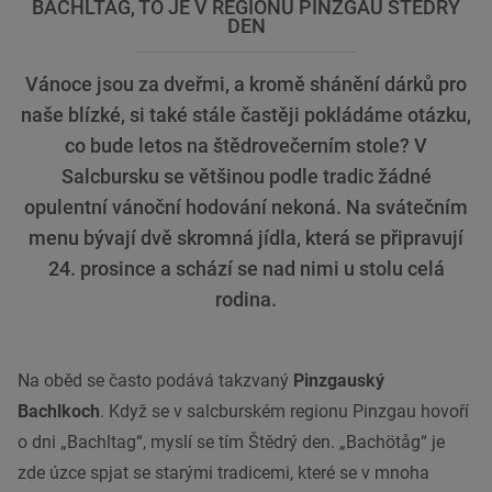
BACHLTAG, TO JE V REGIONU PINZGAU ŠTĚDRÝ
DEN
Vánoce jsou za dveřmi, a kromě shánění dárků pro
naše blízké, si také stále častěji pokládáme otázku,
co bude letos na štědrovečerním stole? V
Salcbursku se většinou podle tradic žádné
opulentní vánoční hodování nekoná. Na svátečním
menu bývají dvě skromná jídla, která se připravují
24. prosince a schází se nad nimi u stolu celá
rodina.
Na oběd se často podává takzvaný
Pinzgauský
Bachlkoch
. Když se v salcburském regionu Pinzgau hovoří
o dni „Bachltag“, myslí se tím Štědrý den. „Bachötåg“ je
zde úzce spjat se starými tradicemi, které se v mnoha