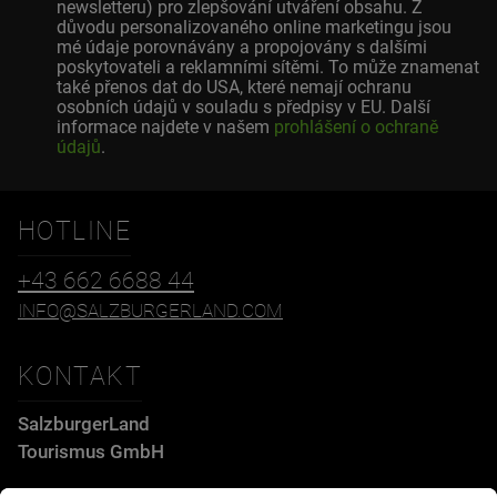
newsletteru) pro zlepšování utváření obsahu. Z
důvodu personalizovaného online marketingu jsou
mé údaje porovnávány a propojovány s dalšími
poskytovateli a reklamními sítěmi. To může znamenat
také přenos dat do USA, které nemají ochranu
osobních údajů v souladu s předpisy v EU. Další
informace najdete v našem
prohlášení o ochraně
údajů
.
HOTLINE
+43 662 6688 44
INFO@SALZBURGERLAND.COM
KONTAKT
SalzburgerLand
Tourismus GmbH