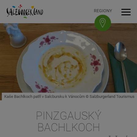
Accesskey
Accesskey
Accesskey
Accesskey
K obsahu
K navigaci
Na začátek stránky
K patičce
[3]
[0]
[1]
[2]
REGIONY
Navi
Kaše Bachlkoch patří v Salcbursku k Vánocům © Salzburgerland Tourismus
PINZGAUSKÝ
BACHLKOCH