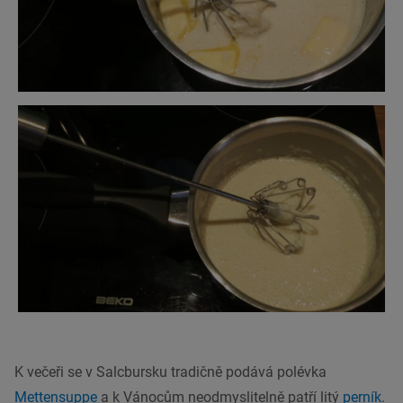
K večeři se v Salcbursku tradičně podává polévka
Mettensuppe
a k Vánocům neodmyslitelně patří litý
perník
.