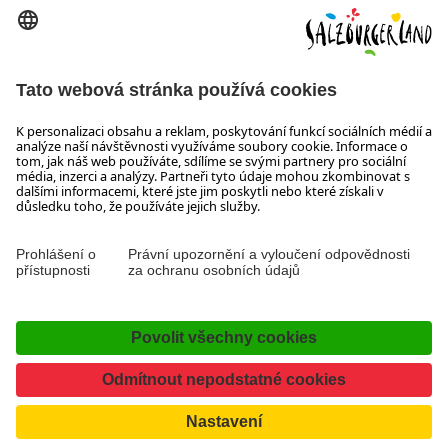
Wiener Bundesstraße 23
5300 Hallwang
+43 662 6688 44
info@salzburgerland.com
OTEVÍRACÍ DOBA
Těšíme se na Vaši poptávku!
Jsme Vám rádi k dispozici od pondělí do čtvrtka od 08:00 do
17:30 hodin a v pátek od 08:00 do 17:00 hodin.
Tiráž, Ochrana osobních údajů & vyloučení odpovědnosti
Kontakt
Prohlášení o přístupnosti
Facebook
YouTube
Instagram
TikTok
Pinterest
LinkedIn
WhatsApp