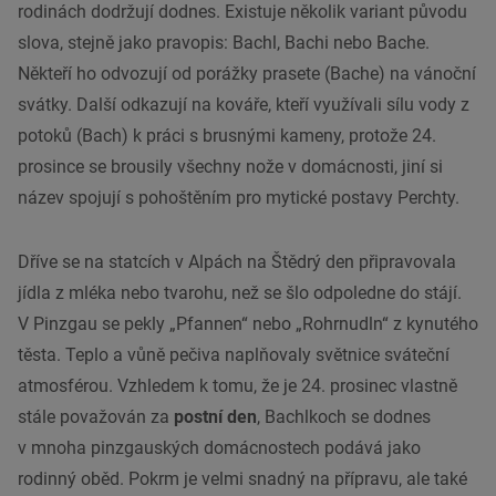
rodinách dodržují dodnes. Existuje několik variant původu
slova, stejně jako pravopis: Bachl, Bachi nebo Bache.
Někteří ho odvozují od porážky prasete (Bache) na vánoční
svátky. Další odkazují na kováře, kteří využívali sílu vody z
potoků (Bach) k práci s brusnými kameny, protože 24.
prosince se brousily všechny nože v domácnosti, jiní si
název spojují s pohoštěním pro mytické postavy Perchty.
Dříve se na statcích v Alpách na Štědrý den připravovala
jídla z mléka nebo tvarohu, než se šlo odpoledne do stájí.
V Pinzgau se pekly „Pfannen“ nebo „Rohrnudln“ z kynutého
těsta. Teplo a vůně pečiva naplňovaly světnice sváteční
atmosférou. Vzhledem k tomu, že je 24. prosinec vlastně
stále považován za
postní den
, Bachlkoch se dodnes
v mnoha pinzgauských domácnostech podává jako
rodinný oběd. Pokrm je velmi snadný na přípravu, ale také