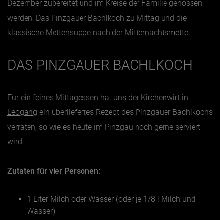
Dezember zubereitet und im Kreise der Familie genossen
werden: Das Pinzgauer Bachlkoch zu Mittag und die
Jänner
klassische Mettensuppe nach der Mitternachtsmette.
Februar
März
DAS PINZGAUER BACHLKOCH
April
Mai
Für ein feines Mittagessen hat uns der
Kirchenwirt in
Juni
Leogang
ein überliefertes Rezept des Pinzgauer Bachlkochs
Juli
verraten, so wie es heute im Pinzgau noch gerne serviert
wird.
August
September
Zutaten für vier Personen:
Oktober
November
1 Liter Milch oder Wasser (oder je 1/8 l Milch und
Dezember
Wasser)