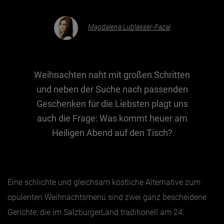
Magdalena Lublasser-Fazal
Essen & Trinken
Outdoor & Sport
Gesundheit
Weihnachten naht mit großen Schritten
Nachhaltigkeit
und neben der Suche nach passenden
Sehenswürdig
Geschenken für die Liebsten plagt uns
Kunst & Kultur
auch die Frage: Was kommt heuer am
Brauchtum
Heiligen Abend auf den Tisch?
Lifestyle
Hotel & Reise
Eine schlichte und gleichsam köstliche Alternative zum
Archiv
opulenten Weihnachtsmenü sind zwei ganz bescheidene
Gerichte, die im SalzburgerLand traditionell am 24.
BEITRÄGE NACH MONAT