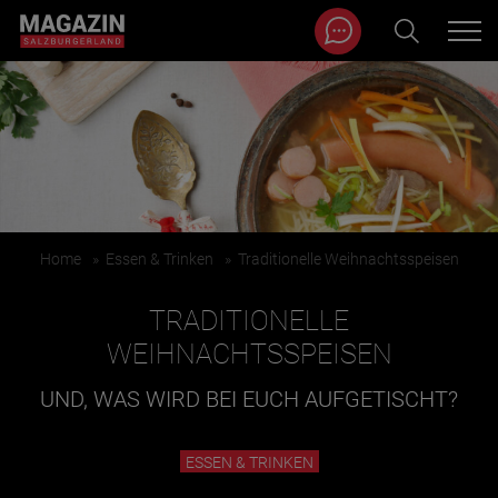
Magazin durchsuchen...
Zum Inhalt springen
BEITRÄGE IN MEINER NÄHE
Home
»
Essen & Trinken
»
Traditionelle Weihnachtsspeisen
TRADITIONELLE
WEIHNACHTSSPEISEN
UND, WAS WIRD BEI EUCH AUFGETISCHT?
BEITRÄGE IN MEINER NÄHE ANZEIGEN
ESSEN & TRINKEN
KATEGORIEN