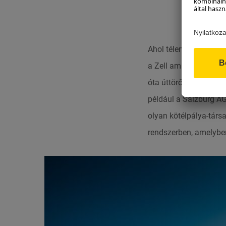
#2 
Ahol télen a síelők a 
a Zell am See-i Schmi
óta úttörő munkát vég
például a Salzburg AG
olyan kötélpálya-tár
rendszerben, amelyben