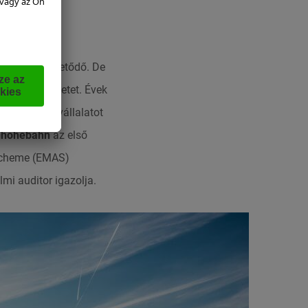
NBAN
m magától értetődő. De
ik a természetet. Évek
erén is. A vállalatot
nhöhebahn
az első
 Scheme (EMAS)
mi auditor igazolja.