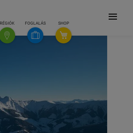
Navigáció
RÉGIÓK
FOGLALÁS
SHOP
SHOP
foglalás
régiók