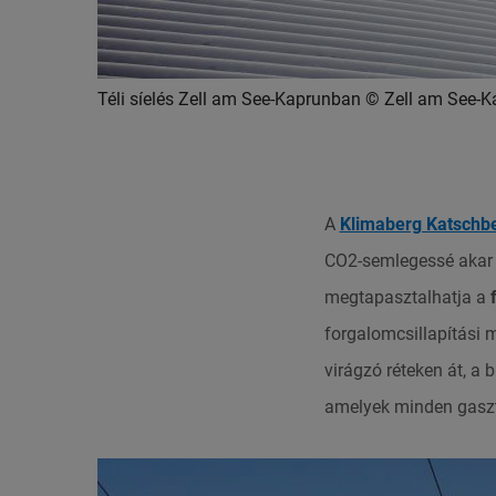
Téli síelés Zell am See-Kaprunban © Zell am See-K
A
Klimaberg Katschb
CO2-semlegessé akar vá
megtapasztalhatja a
forgalomcsillapítási 
virágzó réteken át, a 
amelyek minden gasztr