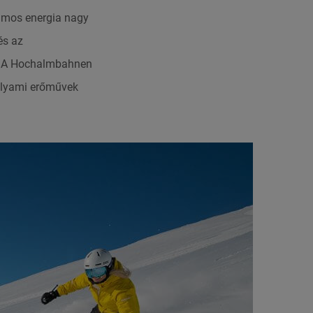
lamos energia nagy
s az
t. A Hochalmbahnen
folyami erőművek