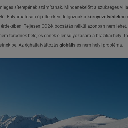
mleges síterepének számítanak. Mindenekelőtt a szükséges vil
 elő. Folyamatosan új ötleteken dolgoznak a
környezetvédelem
é
érdekében. Teljesen CO2-kibocsátás nélkül azonban nem lehe
em törődnek bele, és ennek ellensúlyozására a brazíliai helyi 
etnek be. Az éghajlatváltozás
globális
és nem helyi probléma.