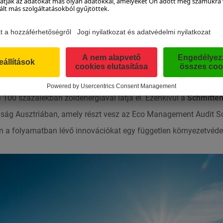
SCHMITTENHÖHE ZELL AM SEE-KAPRU
lejtőkön kanyarognak, ott nyáron színes virágos rét nyílik. Ez ne
ttenhöhebahnnál ez egyértelműen kifejezi, hogy mennyire értékel
eznek – nemcsak a felvonótechnika, hanem a környezetvédelem t
 100 százalékban zöldenergiával látja el. Ezenkívül a
Schmitte
saság Ausztriában, amely részt vesz az Eco Management Audit
 a folyamatban lévő innovációkat egy független környezetvédel