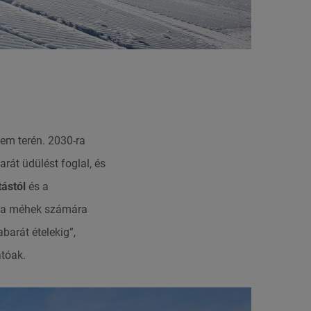
lem terén. 2030-ra
rát üdülést foglal, és
tástól
és a
és a méhek számára
barát ételekig”,
atóak.