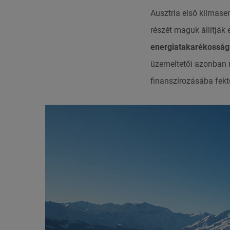
Ausztria első klímase
részét maguk állítják
energiatakarékosság
üzemeltetői azonban n
finanszírozásába fekt