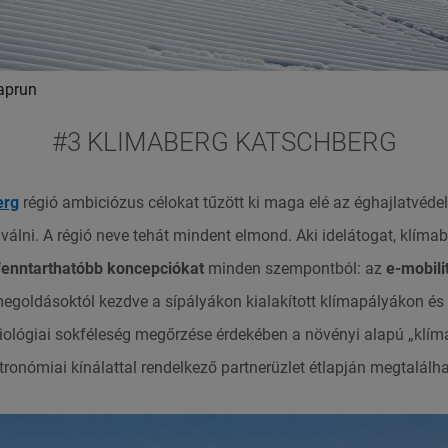
aprun
#3 KLIMABERG KATSCHBERG
erg
régió ambiciózus célokat tűzött ki maga elé az éghajlatvéde
lni. A régió neve tehát mindent elmond. Aki idelátogat, klímaba
fenntarthatóbb koncepciókat
minden szempontból: az
e-mobili
megoldásoktól kezdve a sípályákon kialakított klímapályákon 
biológiai sokféleség megőrzése érdekében a növényi alapú „klíma
onómiai kínálattal rendelkező partnerüzlet étlapján megtalálh