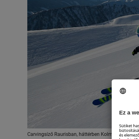
Carvingsíző Raurisban, háttérben Kolm Saigurn © 