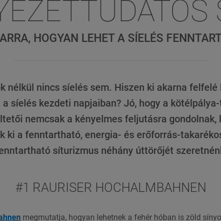
EZETTUDATOS 
ARRA, HOGYAN LEHET A SÍELÉS FENNTA
k nélkül nincs síelés sem. Hiszen ki akarna felfelé
a síelés kezdeti napjaiban? Jó, hogy a kötélpálya
ltetői nemcsak a kényelmes feljutásra gondolnak,
k ki a fenntartható, energia- és erőforrás-takaréko
fenntartható síturizmus néhány úttörőjét szeretné
#1 RAURISER HOCHALMBAHNEN
ahnen
megmutatja, hogyan lehetnek a fehér hóban is zöld síny