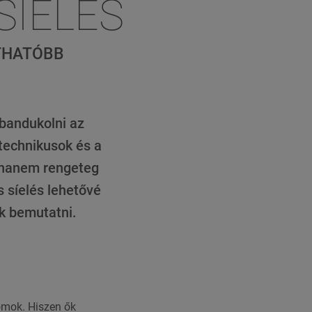
SÍELÉS
RTHATÓBB
 bandukolni az
-technikusok és a
 hanem rengeteg
s síelés lehetővé
nk bemutatni.
omok. Hiszen ők