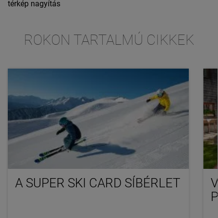
térkép nagyítás
ROKON TARTALMÚ CIKKEK
A SUPER SKI CARD SÍBÉRLET
V
P