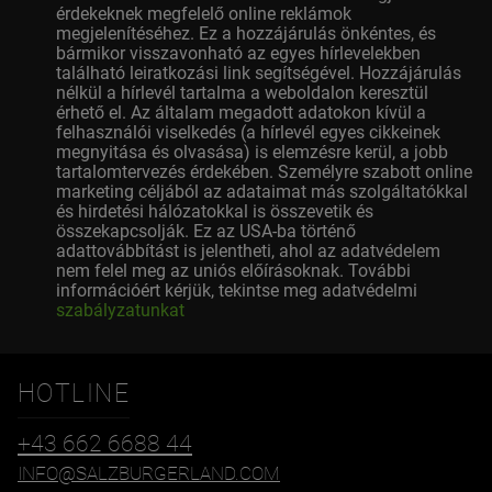
érdekeknek megfelelő online reklámok
megjelenítéséhez. Ez a hozzájárulás önkéntes, és
bármikor visszavonható az egyes hírlevelekben
található leiratkozási link segítségével. Hozzájárulás
nélkül a hírlevél tartalma a weboldalon keresztül
érhető el. Az általam megadott adatokon kívül a
felhasználói viselkedés (a hírlevél egyes cikkeinek
megnyitása és olvasása) is elemzésre kerül, a jobb
tartalomtervezés érdekében. Személyre szabott online
marketing céljából az adataimat más szolgáltatókkal
és hirdetési hálózatokkal is összevetik és
összekapcsolják. Ez az USA-ba történő
adattovábbítást is jelentheti, ahol az adatvédelem
nem felel meg az uniós előírásoknak. További
információért kérjük, tekintse meg adatvédelmi
szabályzatunkat
HOTLINE
+43 662 6688 44
INFO@SALZBURGERLAND.COM