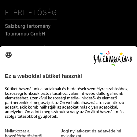
ELÉRHETŐSÉG
Salzburg tartomány
Tourismus GmbH
Wiener Bundesstraße 23
5300 Hallwang
+43 662 6688 44
info@salzburgerland.com
NYITVATARTÁS
Várjuk jelentkezését
Készséggel állunk rendelkezésére hétfőtől csütörtökig 8:00-
tól 17:30-ig, pénteken 8:00-tól 17:00-ig