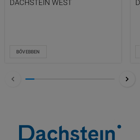
DACHSTEIN WEST
D
BŐVEBBEN