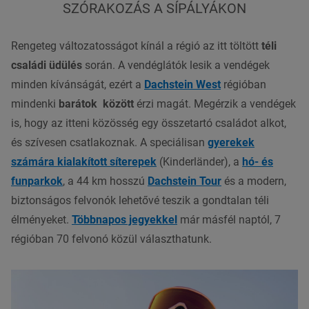
SZÓRAKOZÁS A SÍPÁLYÁKON
Rengeteg változatosságot kínál a régió az itt töltött
téli
családi üdülés
során. A vendéglátók lesik a vendégek
minden kívánságát, ezért a
Dachstein West
régióban
mindenki
barátok között
érzi magát. Megérzik a vendégek
is, hogy az itteni közösség egy összetartó családot alkot,
és szívesen csatlakoznak. A speciálisan
gyerekek
számára kialakított síterepek
(Kinderländer), a
hó- és
funparkok
, a 44 km hosszú
Dachstein Tour
és a modern,
biztonságos felvonók lehetővé teszik a gondtalan téli
élményeket.
Többnapos jegyekkel
már másfél naptól, 7
régióban 70 felvonó közül választhatunk.