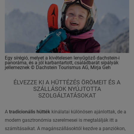
Egy sírégió, melyet a kivételesen lenyűgöző dachstein-i
panoráma, és a jól karbantartott, családbarát sípályák
jellemeznek © Dachstein Tourismus AG, Mirja Geh
ÉLVEZZE KI A HÜTTÉZÉS ÖRÖMEIT ÉS A
SZÁLLÁSOK NYÚJTOTTA
SZOLGÁLTATÁSOKAT
A
tradicionális hütték
kínálatai különösen ajánlottak, de a
modern gasztronómia szerelmesei is megtalálják itt a
számításaikat. A magánszállásoktól kezdve a panziókon,