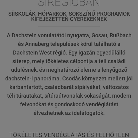
SÍRÉGIÓBAN
SÍISKOLÁK, HÓPARKOK, SOKSZÍNŰ PROGRAMOK
KIFEJEZETTEN GYEREKEKNEK
A Dachstein vonulatától nyugatra, Gosau, Rußbach
és Annaberg települések körül található a
Dachstein West régió. Egy igazán egyedülálló
síterep, mely tökéletes célpontja a téli családi
üdülésnek, és meghatározó eleme a lenyűgöző
dachstein-i panoráma. Csodás környezet mellett jól
karbantartott, családbarát sípályákat, változatos
téli túrautakat, sítúraútvonalak sokaságát, modern
felvonókat és gondoskodó vendéglátást
élvezhetnek az idelátogatók.
TÖKÉLETES VENDÉGLÁTÁS ÉS FELHŐTLEN