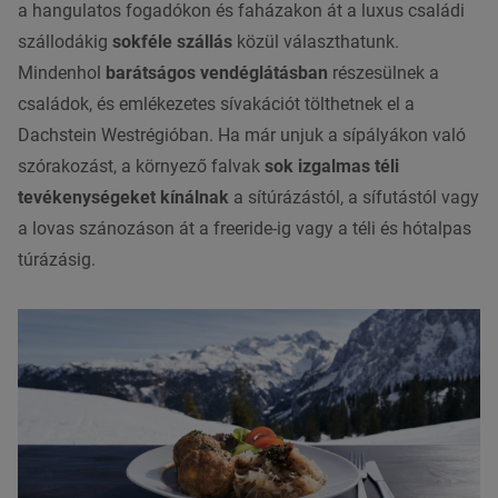
a hangulatos fogadókon és faházakon át a luxus családi
szállodákig
sokféle szállás
közül választhatunk.
Mindenhol
barátságos vendéglátásban
részesülnek a
családok, és emlékezetes sívakációt tölthetnek el a
Dachstein Westrégióban. Ha már unjuk a sípályákon való
szórakozást, a környező falvak
sok izgalmas téli
tevékenységeket kínálnak
a sítúrázástól, a sífutástól vagy
a lovas szánozáson át a freeride-ig vagy a téli és hótalpas
túrázásig.