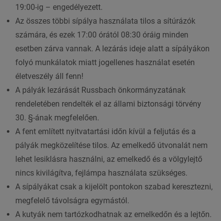
19:00-ig – engedélyezett.
Az összes többi sípálya használata tilos a sítúrázók
számára, és ezek 17:00 órától 08:30 óráig minden
esetben zárva vannak. A lezárás ideje alatt a sípályákon
folyó munkálatok miatt jogellenes használat esetén
életveszély áll fenn!
A pályák lezárását Russbach önkormányzatának
rendeletében rendelték el az állami biztonsági törvény
30. §-ának megfelelően.
A fent említett nyitvatartási időn kívül a feljutás és a
pályák megközelítése tilos. Az emelkedő útvonalát nem
lehet lesiklásra használni, az emelkedő és a völgylejtő
nincs kivilágítva, fejlámpa használata szükséges.
A sípályákat csak a kijelölt pontokon szabad keresztezni,
megfelelő távolságra egymástól.
A kutyák nem tartózkodhatnak az emelkedőn és a lejtőn.