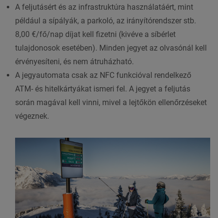
A feljutásért és az infrastruktúra használatáért, mint
például a sípályák, a parkoló, az irányítórendszer stb.
8,00 €/fő/nap díjat kell fizetni (kivéve a síbérlet
tulajdonosok esetében). Minden jegyet az olvasónál kell
érvényesíteni, és nem átruházható.
A jegyautomata csak az NFC funkcióval rendelkező
ATM- és hitelkártyákat ismeri fel. A jegyet a feljutás
során magával kell vinni, mivel a lejtőkön ellenőrzéseket
végeznek.