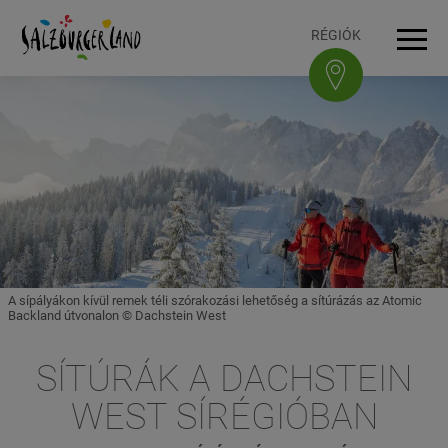
Accesskey
Accesskey
Accesskey
Accesskey
A tartalomhoz
A navigációhoz
Az oldal tetejére
A lábléchez
[3]
[0]
[1]
[2]
RÉGIÓK
Navi
A sípályákon kívül remek téli szórakozási lehetőség a sítúrázás az Atomic
Backland útvonalon © Dachstein West
SÍTÚRÁK A DACHSTEIN
WEST SÍRÉGIÓBAN