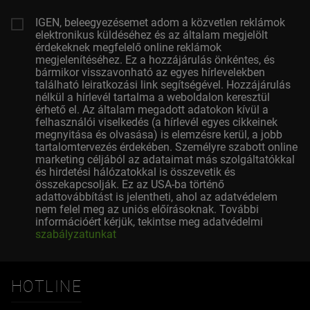
IGEN, beleegyezésemet adom a közvetlen reklámok
elektronikus küldéséhez és az általam megjelölt
érdekeknek megfelelő online reklámok
megjelenítéséhez. Ez a hozzájárulás önkéntes, és
bármikor visszavonható az egyes hírlevelekben
található leiratkozási link segítségével. Hozzájárulás
nélkül a hírlevél tartalma a weboldalon keresztül
érhető el. Az általam megadott adatokon kívül a
felhasználói viselkedés (a hírlevél egyes cikkeinek
megnyitása és olvasása) is elemzésre kerül, a jobb
tartalomtervezés érdekében. Személyre szabott online
marketing céljából az adataimat más szolgáltatókkal
és hirdetési hálózatokkal is összevetik és
összekapcsolják. Ez az USA-ba történő
adattovábbítást is jelentheti, ahol az adatvédelem
nem felel meg az uniós előírásoknak. További
információért kérjük, tekintse meg adatvédelmi
szabályzatunkat
HOTLINE