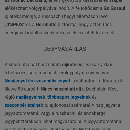
az
Atomic Backland,
amely gyönyörű kilátással és szépen
előkészített völgypályával hódít. A feltöltődést a
Go Gosau!
új ételkamionja, a russbach-i hegyi állomáson lévő
„d’SPEIS”
és a
Hornhütte
biztosítja, hogy aztán friss
energiával indulhassunk neki az előkészített lejtőknek.
JEGYVÁSÁRLÁS
A sítúra útvonal használata
díjköteles
, és csak akkor
lehetséges, ha a russbach-i völgypályája nyitva van.
Napijegyet és szezonális jegyet
is válthatunk a túraútra 8
illetve 80 euróért.
Nincs használati díj
a Dachstein West
régió
napijegyeinek
,
többnapos jegyeinek
és
szezonbérleteinek
tulajdonosai számára! A napijegyet a
jegyautomatánál vagy a russbach-i és annaberg-i
jegypénztárakban lehet megvásárolni. A jegyautomatánál
készpénzfizetés nem lehetséges. Az NFC funkcióval