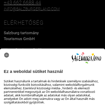
+43 662 6688 44
INFO@SALZBURGERLAND.COM
ELÉRHETŐSÉG
Salzburg tartomány
Tourismus GmbH
Wiener Bundesstraße 23
5300 Hallwang
+43 662 6688 44
info@salzburgerland.com
NYITVATARTÁS
Várjuk jelentkezését
Készséggel állunk rendelkezésére hétfőtől csütörtökig 8:00-