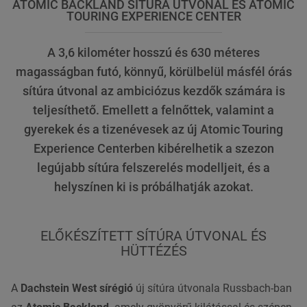
ATOMIC BACKLAND SÍTÚRA ÚTVONAL ÉS ATOMIC
TOURING EXPERIENCE CENTER
A 3,6 kilométer hosszú és 630 méteres
magasságban futó, könnyű, körülbelül másfél órás
sítúra útvonal az ambiciózus kezdők számára is
teljesíthető. Emellett a felnőttek, valamint a
gyerekek és a tizenévesek az új Atomic Touring
Experience Centerben kibérelhetik a szezon
legújabb sítúra felszerelés modelljeit, és a
helyszínen ki is próbálhatják azokat.
ELŐKÉSZÍTETT SÍTÚRA ÚTVONAL ÉS
HÜTTÉZÉS
A
Dachstein West sírégió
új sítúra útvonala Russbach-ban