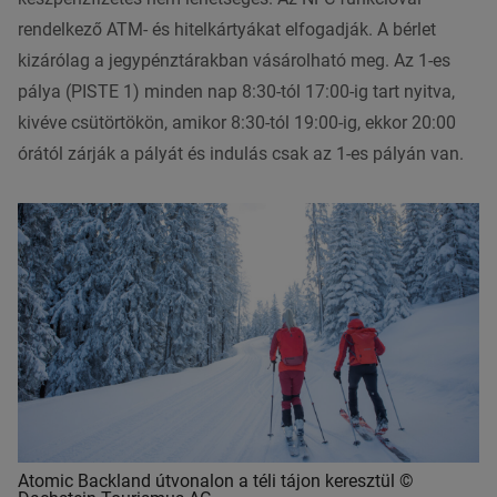
rendelkező ATM- és hitelkártyákat elfogadják. A bérlet
kizárólag a jegypénztárakban vásárolható meg. Az 1-es
pálya (PISTE 1) minden nap 8:30-tól 17:00-ig tart nyitva,
kivéve csütörtökön, amikor 8:30-tól 19:00-ig, ekkor 20:00
órától zárják a pályát és indulás csak az 1-es pályán van.
Atomic Backland útvonalon a téli tájon keresztül ©