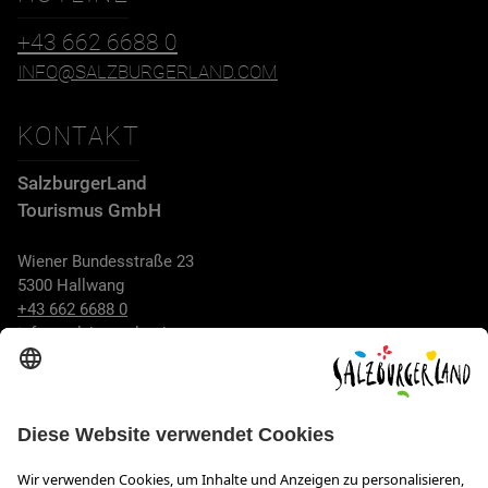
+43 662 6688 0
INFO@SALZBURGERLAND.COM
KONTAKT
SalzburgerLand
Tourismus GmbH
Wiener Bundesstraße 23
5300 Hallwang
+43 662 6688 0
info@salzburgerland.com
ÖFFNUNGSZEITEN
Wir freuen uns auf Ihre Anfrage!