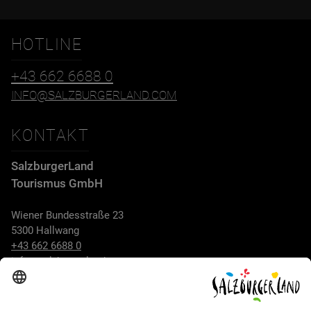
HOTLINE
+43 662 6688 0
INFO@SALZBURGERLAND.COM
KONTAKT
SalzburgerLand
Tourismus GmbH
Wiener Bundesstraße 23
5300 Hallwang
+43 662 6688 0
info@salzburgerland.com
ÖFFNUNGSZEITEN