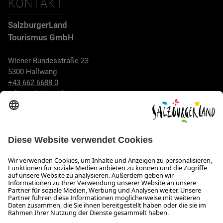
KONTAKT
SalzburgerLand
Tourismus GmbH
Wiener Bundesstraße 23
5300 Hallwang
+43 662 6688 0
info@salzburgerland.com
ÖFFNUNGSZEITEN
Wir freuen uns auf Ihre Anfrage!
Gerne stehen wir Ihnen von Montag bis Donnerstag von 08:00
bis 17:30 Uhr und am Freitag von 08:00 bis 17:00 Uhr zur
Verfügung.
Impressum und Datenschutz
Kontakt
Barrierefreiheitserklärung