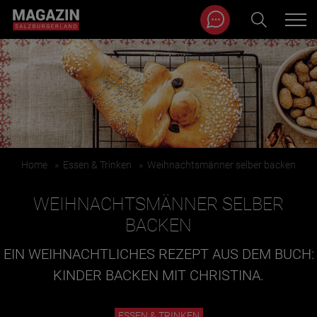
Magazin durchsuchen...
Zum Inhalt springen
BEITRÄGE IN MEINER NÄHE
Home
»
Essen & Trinken
»
Weihnachtsmänner selber backen
WEIHNACHTSMÄNNER SELBER
BACKEN
EIN WEIHNACHTLICHES REZEPT AUS DEM BUCH:
BEITRÄGE IN MEINER NÄHE ANZEIGEN
KINDER BACKEN MIT CHRISTINA.
KATEGORIEN
ESSEN & TRINKEN