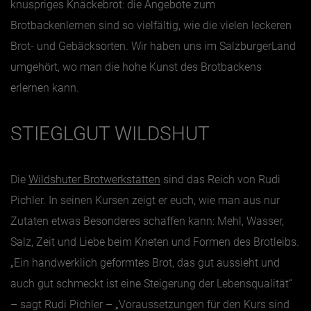
knuspriges Knäckebrot: die Angebote zum
Brotbackenlernen sind so vielfältig, wie die vielen leckeren
Jänner
Brot- und Gebäcksorten. Wir haben uns im SalzburgerLand
Februar
umgehört, wo man die hohe Kunst des Brotbackens
März
erlernen kann.
April
STIEGLGUT WILDSHUT
Mai
Juni
Juli
Die
Wildshuter Brotwerkstätten
sind das Reich von Rudi
Pichler. In seinen Kursen zeigt er euch, wie man aus nur
August
Zutaten etwas Besonderes schaffen kann: Mehl, Wasser,
September
Salz, Zeit und Liebe beim Kneten und Formen des Brotleibs.
Oktober
„Ein handwerklich geformtes Brot, das gut aussieht und
November
auch gut schmeckt ist eine Steigerung der Lebensqualität“
Dezember
– sagt Rudi Pichler – „Voraussetzungen für den Kurs sind