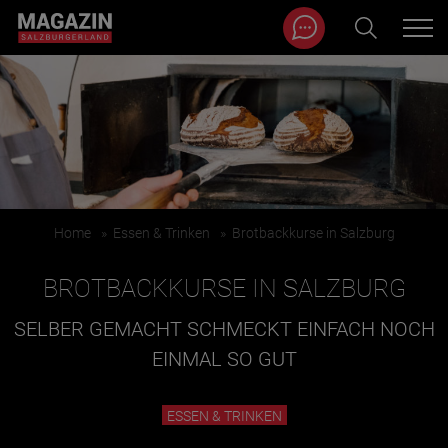
Magazin durchsuchen...
Zum Inhalt springen
BEITRÄGE IN MEINER NÄHE
Home
»
Essen & Trinken
»
Brotbackkurse in Salzburg
BROTBACKKURSE IN SALZBURG
SELBER GEMACHT SCHMECKT EINFACH NOCH
EINMAL SO GUT
BEITRÄGE IN MEINER NÄHE ANZEIGEN
ESSEN & TRINKEN
KATEGORIEN