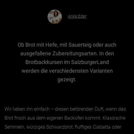
Anke Eder
Essen & Trinken
Outdoor & Sport
Gesundheit
Ob Brot mit Hefe, mit Sauerteig oder auch
Nachhaltigkeit
ausgefallene Zubereitungsarten. In den
Sehenswürdig
Brotbackkursen im SalzburgerLand
Kunst & Kultur
werden die verschiedensten Varianten
Brauchtum
gezeigt.
Lifestyle
Hotel & Reise
Wir lieben ihn einfach – diesen betörenden Duft, wenn das
Archiv
Brot frisch aus dem eigenen Backofen kommt. Klassische
Semmeln, würziges Schwarzbrot, fluffiges Ciabatta oder
BEITRÄGE NACH MONAT