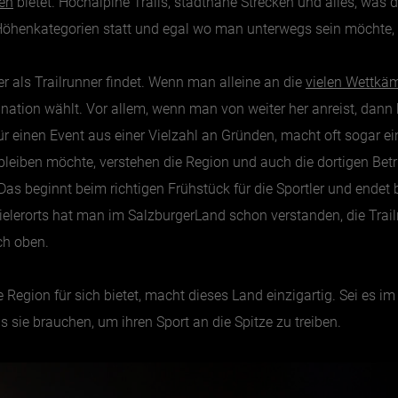
ten
bietet. Hochalpine Trails, stadtnahe Strecken und alles, was d
Höhenkategorien statt und egal wo man unterwegs sein möchte,
r als Trailrunner findet. Wenn man alleine an die
vielen Wettkä
ation wählt. Vor allem, wenn man von weiter her anreist, dann 
r einen Event aus einer Vielzahl an Gründen, macht oft sogar e
leiben möchte, verstehen die Region und auch die dortigen Betr
? Das beginnt beim richtigen Frühstück für die Sportler und end
elerorts hat man im SalzburgerLand schon verstanden, die Trai
ach oben.
de Region für sich bietet, macht dieses Land einzigartig. Sei es
as sie brauchen, um ihren Sport an die Spitze zu treiben.