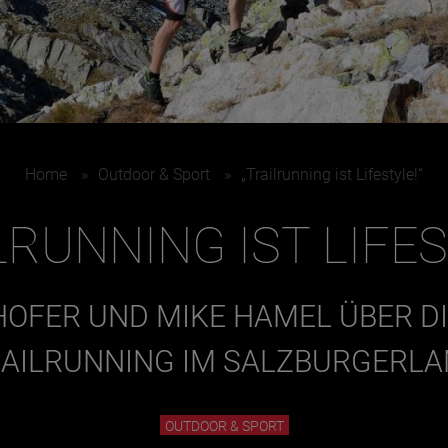
Home
»
Outdoor & Sport
»
„Trailrunning ist Lifestyle!“
LRUNNING IST LIFES
OFER UND MIKE HAMEL ÜBER DI
AILRUNNING IM SALZBURGERL
OUTDOOR & SPORT