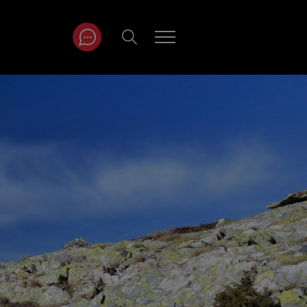
ITRÄGE NACH
NAT
r
Juli
ar
August
September
Oktober
November
Dezember