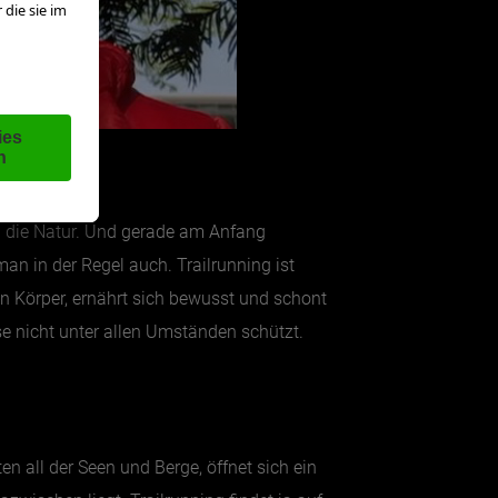
in die Natur. Und gerade am Anfang
n in der Regel auch. Trailrunning ist
en Körper, ernährt sich bewusst und schont
iese nicht unter allen Umständen schützt.
en all der Seen und Berge, öffnet sich ein