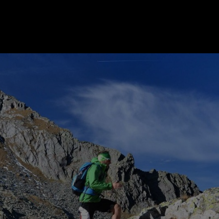
ER
KATEGORIEN
BE
MO
Essen & Trinken
Kunst & Kultur
Outdoor & Sport
Brauchtum
Jänne
Gesundheit
Lifestyle
Febru
Nachhaltigkeit
Hotel & Reise
März
Sehenswürdig
Archiv
April
Mai
IGEN
Juni