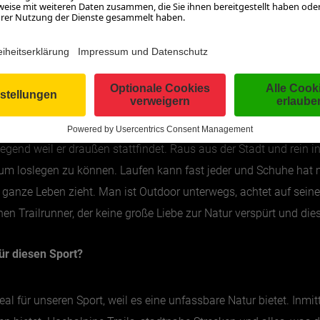
Josef Mayerhofer, Organisator von mozart100
iegend weil er draußen stattfindet. Raus aus der Stadt und rein 
m loslegen zu können. Laufen kann fast jeder und Schuhe hat ma
as ganze Leben zieht. Man ist Outdoor unterwegs, achtet auf sein
inen Trailrunner, der keine große Liebe zur Natur verspürt und d
ür diesen Sport?
l für unseren Sport, weil es eine unfassbare Natur bietet. Inmitt