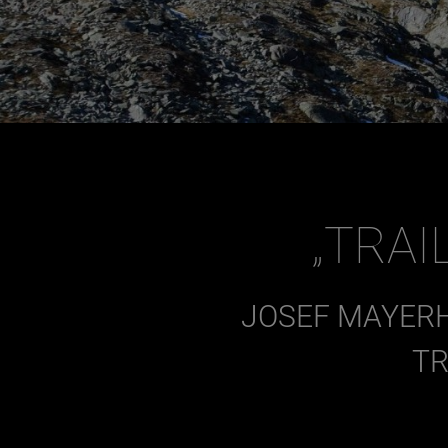
„TRAI
JOSEF MAYERH
TR