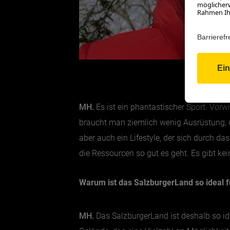
MH.
Es ist ein phantastischer Sport. Vorw
braucht man ziemlich wenig Ausrüstung, u
aber auch ein Lifestyle, der sich durch d
die Ressourcen so gut es geht. Es gibt ke
Warum ist das SalzburgerLand so ideal f
MH.
Das SalzburgerLand ist deshalb so idea