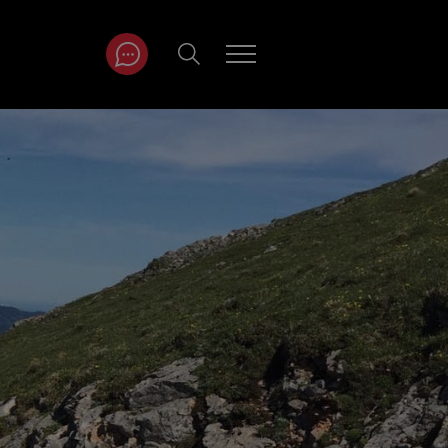
ITRÄGE NACH
NAT
r
Juli
ar
August
September
Oktober
November