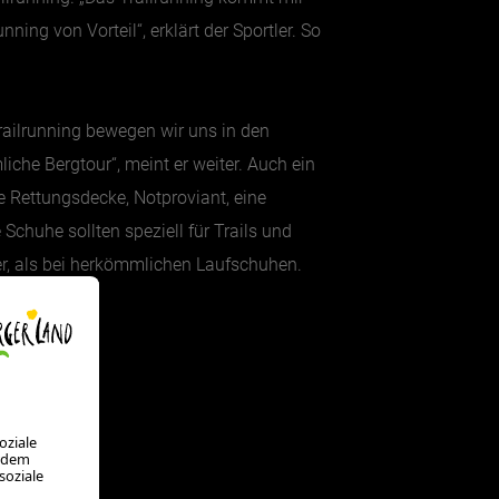
ning von Vorteil“, erklärt der Sportler. So
railrunning bewegen wir uns in den
che Bergtour“, meint er weiter. Auch ein
e Rettungsdecke, Notproviant, eine
 Schuhe sollten speziell für Trails und
ser, als bei herkömmlichen Laufschuhen.