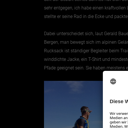
sehr entgegen, ich habe einen kraftvollen L
stellte er seine Rad in die Ecke und packt
Dabei unterscheidet sich, laut Gerald Ba
Bergen, man bewegt sich im alpinen Geländ
Rucksack ist ständiger Begleiter beim Tr
winddichte Jacke, ein T-Shirt und mindesten
Pfade geeignet sein. Sie haben meistens e