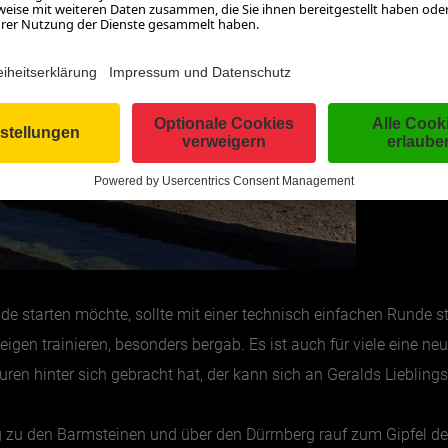
e starten möchte, sollte mit einer technisch einfachen Runde st
igen trainieren, besonders bergab. Es ist auch für viele eine n
 Touren hinter sich gebracht hat, der kann sich an Geralds Lieblin
rg zu den Barmsteinen und über den Dürrnberg rauf zum Gipfel de