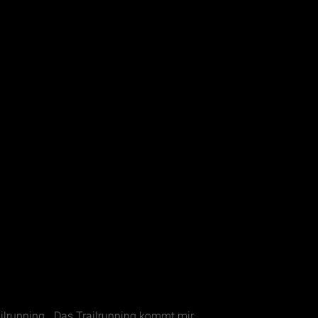
ilrunning. „Das Trailrunning kommt mir