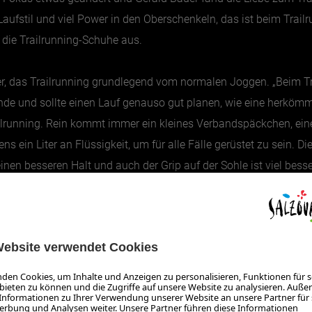
aufstil und viel Power in den Oberschenkeln, das ist beim Trailrun
e die Trailrunning-Schuhe aus.
uer, das Trailrunning grundlegend vom normalen Joggen. „Beim T
e und sollte einen Lauf genauso gut planen, wie eine herkömmli
ailrunning. Rein kommt immer ein kleines Verbandspäckchen, ein
s ein Liter an Flüssigkeit, um für alle Fälle gerüstet zu sein. Die
inen besseren Halt und auch der Grip auf der Sohle ist viel bes