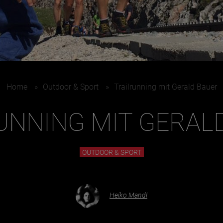
Juni
Home
»
Outdoor & Sport
»
Trailrunning mit Gerald Bauer
UNNING MIT GERAL
OUTDOOR & SPORT
Heiko Mandl