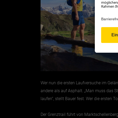
Wer nun die ersten Laufversuche im Geländ
andere als auf Asphalt. „Man muss das Ste
laufen“, stellt Bauer fest. Wer die ersten
Der Grenztrail führt von Marktschellenbe