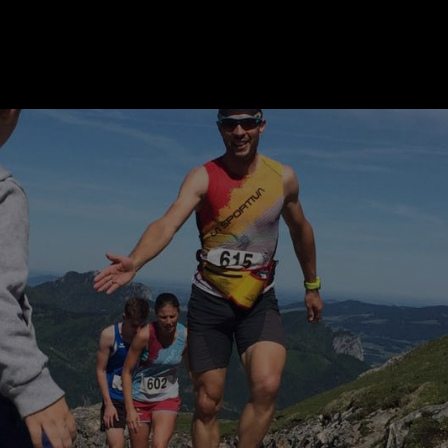
ER
KATEGORIEN
BE
MO
Essen & Trinken
Kunst & Kultur
Outdoor & Sport
Brauchtum
Jänne
Gesundheit
Lifestyle
Febru
Nachhaltigkeit
Hotel & Reise
März
Sehenswürdig
Archiv
April
IGEN
Mai