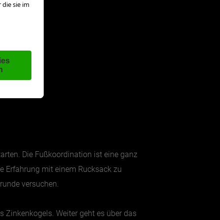
arten. Die Fußkoordination ist eine ganz
eue Erfahrung mit einem Rucksack zu
gsrunde versuchen.
s Zinkenkogels. Weiter geht es über das