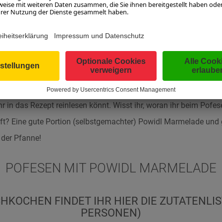
tisch schaut richtig gschmackig aus, mit Bio-Käse und Bio-Bau
rsey-Kühen, die den Sommer auf der Alm verbringen. Doch diese
-Legende. Die Pofesen von der Langfeldhütte haben es ihm so ri
ihr in das Rezept reinlesen könnt. Wisst ihr, woran ihr beim Pof
rft? Eine gute Portion (selbstgemachter) Powidl Marmelade un
der Pfanne!
POFESEN MIT POWIDL MARMELADE
KOCHEN FINDET IHR HIER DIE ZUTATENLIS
PERSONEN)