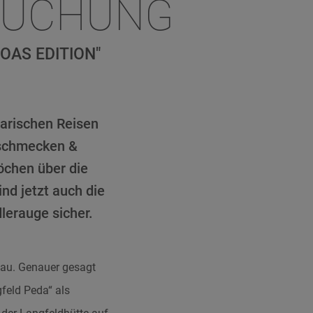
SUCHUNG
OAS EDITION"
narischen Reisen
 schmecken &
öchen über die
nd jetzt auch die
lerauge sicher.
gau. Genauer gesagt
gfeld Peda“ als