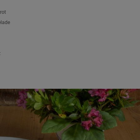
rot
lade
z