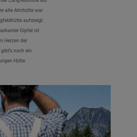
 der Langfeldhütte auf
re alte Almhütte war
feldhütte aufsteigt.
kanter Gipfel ist
im Herzen der
gibt’s noch ein
rigen Hütte