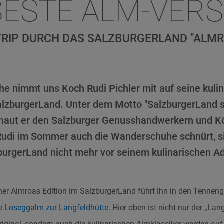
SESTE ALM-VER
TRIP DURCH DAS SALZBURGERLAND "ALMR
e nimmt uns Koch Rudi Pichler mit auf seine kuli
alzburgerLand. Unter dem Motto "SalzburgerLand
haut er den Salzburger Genusshandwerkern und K
Rudi im Sommer auch die Wanderschuhe schnürt, si
urgerLand nicht mehr vor seinem kulinarischen Ad
iner Almroas Edition im SalzburgerLand führt ihn in den Tennen
ie
Loseggalm zur Langfeldhütte
. Hier oben ist nicht nur der „Lan