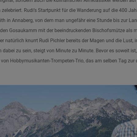
riginal, sondern auch die kulinarischen Almklassiker werden auf
 zelebriert. Rudi’s Startpunkt für die Wanderung auf die 400 Jah
ith in Annaberg, von dem man ungefähr eine Stunde bis zur Lang
 den Gosaukamm mit der beeindruckenden Bischofsmütze als mar
r natürlich knurrt Rudi Pichler bereits der Magen und die Lust, 
abei zu sein, steigt von Minute zu Minute. Bevor es soweit ist, 
von Hobbymusikanten-Trompeten-Trio, das am selben Tag zur u