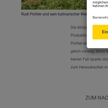
Rudi Pichler und sein kulinarischer Weitblick.
Die Almjause am Neben
Produktion von den Je
Pichler eine süße Alm
gleich vorweg, bevor 
keinen Fall sparen dü
zum Herausbacken in 
ZUM NACH