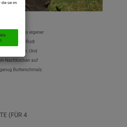
ernbutter aus eigener
s Mal lustet Rudi
chtig angetan. Und
esen-Nachkochen auf
d genug Butterschmalz
TE (FÜR 4