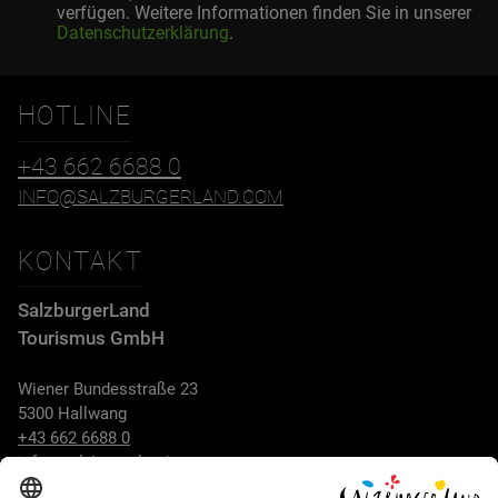
verfügen. Weitere Informationen finden Sie in unserer
Datenschutzerklärung
.
HOTLINE
+43 662 6688 0
INFO@SALZBURGERLAND.COM
KONTAKT
SalzburgerLand
Tourismus GmbH
Wiener Bundesstraße 23
5300 Hallwang
+43 662 6688 0
info@salzburgerland.com