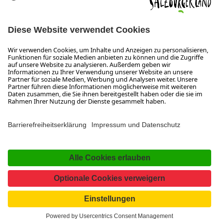
ÖFFNUNGSZEITEN
Wir freuen uns auf Ihre Anfrage!
Gerne stehen wir Ihnen von Montag bis Donnerstag von 08:00
bis 17:30 Uhr und am Freitag von 08:00 bis 17:00 Uhr zur
Verfügung.
Impressum und Datenschutz
Kontakt
Barrierefreiheitserklärung
Das Unternehmen
Jobs
Meeting- und Kongresslocations
Partner
Newsroom (B2B)
Presse
Facebook
YouTube
SalzburgerLand
Instagram
TikTok
Pinterest
LinkedIn
WhatsApp
Magazin