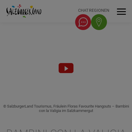
Accesskey
Accesskey
Accesskey
Accesskey
Zum Inhalt
Zur Navigation
Zum Seitenanfang
Zum Fuß-Bereich
[0]
[1]
[3]
[2]
CHAT
REGIONEN
Men
Video
abspielen
© SalzburgerLand Tourismus, Fräulein Floras Favourite Hangouts – Bambini
con la Valigia im Salzkammergut