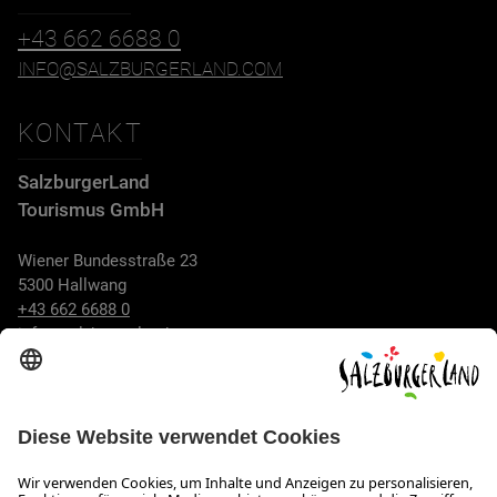
+43 662 6688 0
INFO@SALZBURGERLAND.COM
KONTAKT
SalzburgerLand
Tourismus GmbH
Wiener Bundesstraße 23
5300 Hallwang
+43 662 6688 0
info@salzburgerland.com
ÖFFNUNGSZEITEN
Wir freuen uns auf Ihre Anfrage!