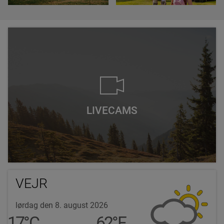
LIVECAMS
VEJR
lørdag den 8. august 2026
17
°
C
62
°
F