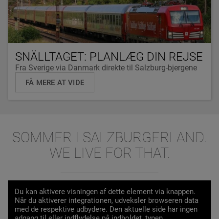
SNÄLLTAGET: PLANLÆG DIN REJSE
Fra Sverige via Danmark direkte til Salzburg-bjergene
FÅ MERE AT VIDE
SOMMER I SALZBURGERLAND.
WE LIVE FOR THAT.
Du kan aktivere visningen af dette element via knappen.
Når du aktiverer integrationen, udveksler browseren data
med de respektive udbydere. Den aktuelle side har ingen
adgang til eller indflydelse på indholdet, typen,