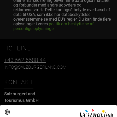
online markedsføring bliver mine data også matchet
og forbundet med andre udbydere og
reklamenetværk. Dette kan også betyde overførsel af
data til USA, som ikke har databeskyttelse i
overensstemmelse med EU's regler. Du kan finde flere
oplysninger i vores
politik om beskyttelse af
personlige oplysninger
.
HOTLINE
+43 662 6688 44
INFO@SALZBURGERLAND.COM
KONTAKT
SalzburgerLand
Tourismus GmbH
Wiener Bundesstraße 23