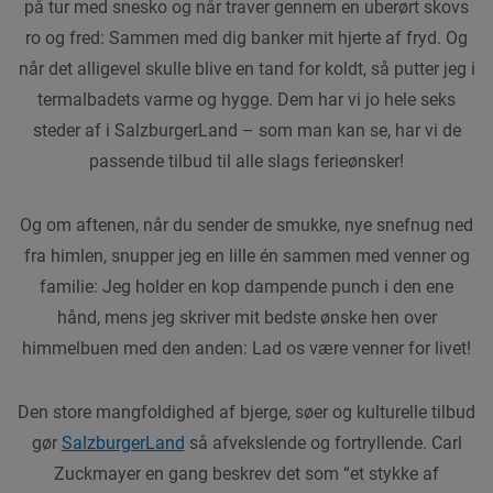
på tur med snesko og når traver gennem en uberørt skovs
ro og fred: Sammen med dig banker mit hjerte af fryd. Og
når det alligevel skulle blive en tand for koldt, så putter jeg i
termalbadets varme og hygge. Dem har vi jo hele seks
steder af i SalzburgerLand – som man kan se, har vi de
passende tilbud til alle slags ferieønsker!
Og om aftenen, når du sender de smukke, nye snefnug ned
fra himlen, snupper jeg en lille én sammen med venner og
familie: Jeg holder en kop dampende punch i den ene
hånd, mens jeg skriver mit bedste ønske hen over
himmelbuen med den anden: Lad os være venner for livet!
Den store mangfoldighed af bjerge, søer og kulturelle tilbud
gør
SalzburgerLand
så afvekslende og fortryllende. Carl
Zuckmayer en gang beskrev det som “et stykke af