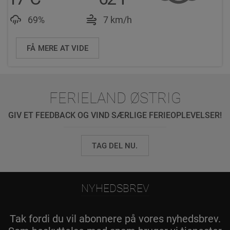
Luftfeuchtigkeit: 69%
Windgeschwindigkeit: 
69%
7 km/h
FÅ MERE AT VIDE
FERIELAND ØSTRIG
GIV ET FEEDBACK OG VIND SÆRLIGE FERIEOPLEVELSER!
TAG DEL NU.
NYHEDSBREV
Tak fordi du vil abonnere på vores nyhedsbrev.