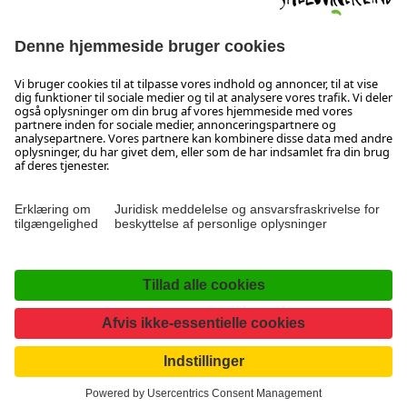
5300 Hallwang
+43 662 6688 44
info@salzburgerland.com
ÅBNINGSTIDER
Vi glæder os til at høre fra dig!
Vi er klar til at hjælpe dig fra mandag til torsdag fra kl. 08:00
til 17:30 og om fredagen fra kl. 08:00 til 17:00.
Kolofon & Databeskyttelse
Kontakt
Erklæring om tilgængelighed
Facebook
Instagram
TikTok
Pinterest
LinkedIn
WhatsApp