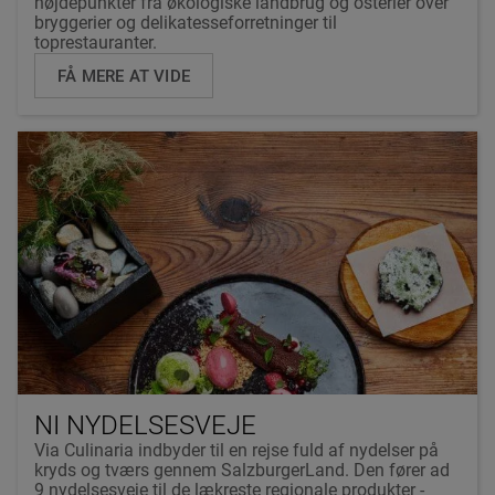
højdepunkter fra økologiske landbrug og osterier over
bryggerier og delikatesseforretninger til
toprestauranter.
FÅ MERE AT VIDE
NI NYDELSESVEJE
Via Culinaria indbyder til en rejse fuld af nydelser på
kryds og tværs gennem SalzburgerLand. Den fører ad
9 nydelsesveje til de lækreste regionale produkter -