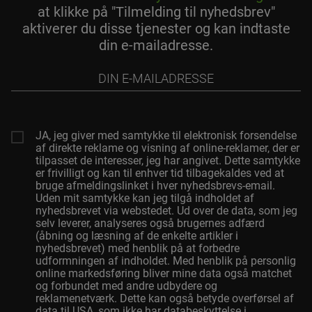
at klikke på "Tilmelding til nyhedsbrev"
aktiverer du disse tjenester og kan indtaste
din e-mailadresse.
Din
e-
mailadresse
JA, jeg giver med samtykke til elektronisk forsendelse
af direkte reklame og visning af online-reklamer, der er
tilpasset de interesser, jeg har angivet. Dette samtykke
er frivilligt og kan til enhver tid tilbagekaldes ved at
bruge afmeldingslinket i hver nyhedsbrevs-email.
Uden mit samtykke kan jeg tilgå indholdet af
nyhedsbrevet via webstedet. Ud over de data, som jeg
selv leverer, analyseres også brugernes adfærd
(åbning og læsning af de enkelte artikler i
nyhedsbrevet) med henblik på at forbedre
udformningen af indholdet. Med henblik på personlig
online markedsføring bliver mine data også matchet
og forbundet med andre udbydere og
reklamenetværk. Dette kan også betyde overførsel af
data til USA, som ikke har databeskyttelse i