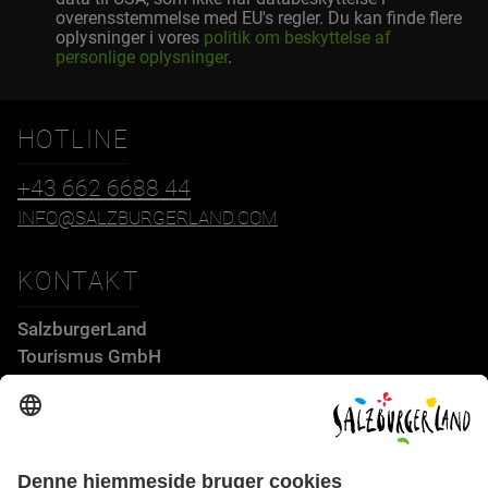
overensstemmelse med EU's regler. Du kan finde flere
oplysninger i vores
politik om beskyttelse af
personlige oplysninger
.
HOTLINE
+43 662 6688 44
INFO@SALZBURGERLAND.COM
KONTAKT
SalzburgerLand
Tourismus GmbH
Wiener Bundesstraße 23
5300 Hallwang
+43 662 6688 44
info@salzburgerland.com