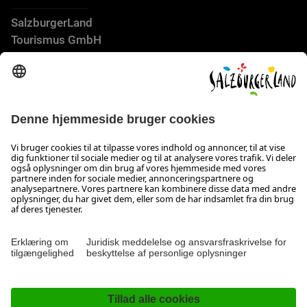
SalzburgerLand
Tourismus GmbH
Wiener Bundesstraße 23
5300 Hallwang
+43 662 6688 44
info@salzburgerland.com
ÅBNINGSTIDER
Vi glæder os til at høre fra dig!
Vi er klar til at hjælpe dig fra mandag til torsdag fra kl. 08:00
til 17:30 og om fredagen fra kl. 08:00 til 17:00.
Kolofon & Databeskyttelse
Kontakt
Erklæring om tilgængelighed