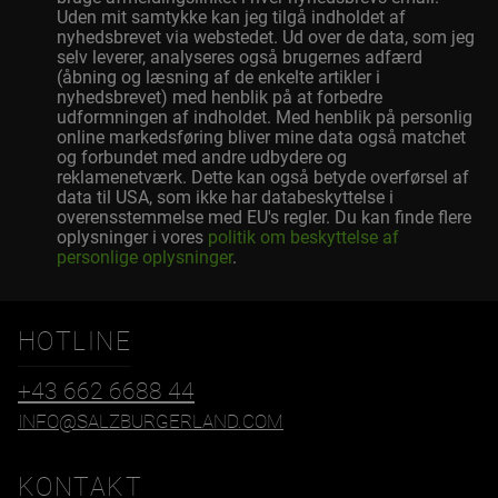
Uden mit samtykke kan jeg tilgå indholdet af
nyhedsbrevet via webstedet. Ud over de data, som jeg
selv leverer, analyseres også brugernes adfærd
(åbning og læsning af de enkelte artikler i
nyhedsbrevet) med henblik på at forbedre
udformningen af indholdet. Med henblik på personlig
online markedsføring bliver mine data også matchet
og forbundet med andre udbydere og
reklamenetværk. Dette kan også betyde overførsel af
data til USA, som ikke har databeskyttelse i
overensstemmelse med EU's regler. Du kan finde flere
oplysninger i vores
politik om beskyttelse af
personlige oplysninger
.
HOTLINE
+43 662 6688 44
INFO@SALZBURGERLAND.COM
KONTAKT