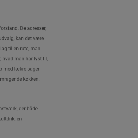
orstand. De adresser,
 udvalg, kan det være
ag til en rute, man
 hvad man har lyst til,
top med lækre sager –
fremragende køkken,
nstværk, der både
ltdrik, en