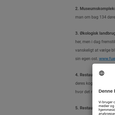
2. Museumskomplekse
man om bag 134 døre o
3. Økologisk landbrug
her, men i dag fremst
vanskeligt at vælge bl
sin egen ost.
www.fuer
4. Restaurant Karl & 
deres kogekunst, der 
hvor det regionale, år
5. Restaurant Bertaho