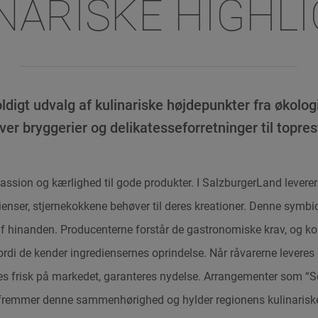
NARISKE HIGHL
digt udvalg af kulinariske højdepunkter fra økolo
over bryggerier og delikatesseforretninger til topres
assion og kærlighed til gode produkter. I SalzburgerLand lever
enser, stjernekokkene behøver til deres kreationer. Denne symbi
af hinanden. Producenterne forstår de gastronomiske krav, og k
fordi de kender ingrediensernes oprindelse. Når råvarerne leveres 
bes frisk på markedet, garanteres nydelse. Arrangementer som “
 fremmer denne sammenhørighed og hylder regionens kulinariske