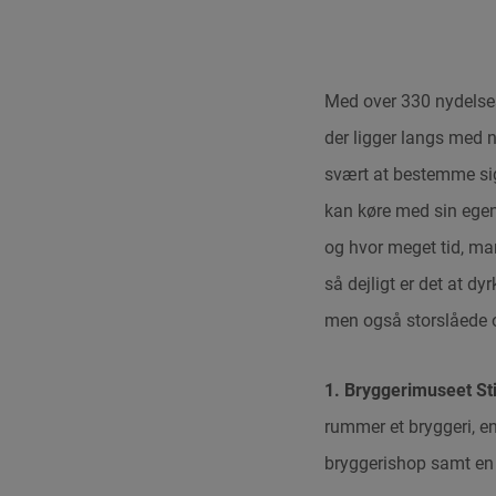
Med over 330 nydelses
der ligger langs med n
svært at bestemme sig,
kan køre med sin egen 
og hvor meget tid, ma
så dejligt er det at d
men også storslåede 
1. Bryggerimuseet Sti
rummer et bryggeri, e
bryggerishop samt en 