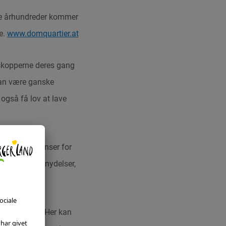
e århundreder kommer
e.
www.domquartier.at
skopperne deres gang
kan være ganske
 også få lov at lave
egionens grænser for
miskendelige nydelser,
.com
en billedbog. Her kan