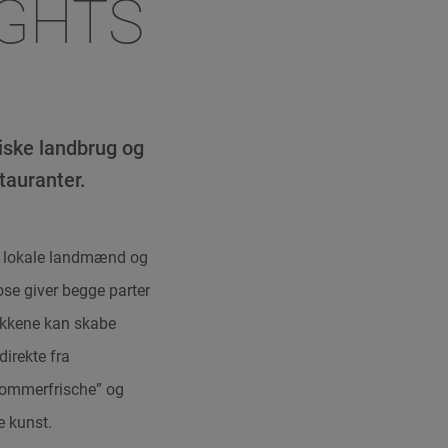
IGHTS
giske landbrug og
tauranter.
er lokale landmænd og
ose giver begge parter
okkene kan skabe
direkte fra
Sommerfrische” og
 kunst.