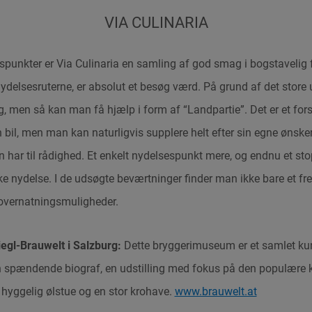
VIA CULINARIA
punkter er Via Culinaria en samling af god smag i bogstavelig f
ydelsesruterne, er absolut et besøg værd. På grund af det store
 men så kan man få hjælp i form af “Landpartie”. Det er et forsl
bil, men man kan naturligvis supplere helt efter sin egne ønsker,
n har til rådighed. Et enkelt nydelsespunkt mere, og endnu et s
yrke nydelse. I de udsøgte beværtninger finder man ikke bare et 
overnatningsmuligheder.
egl-Brauwelt i Salzburg:
Dette bryggerimuseum er et samlet ku
n spændende biograf, en udstilling med fokus på den populære ku
hyggelig ølstue og en stor krohave.
www.brauwelt.at