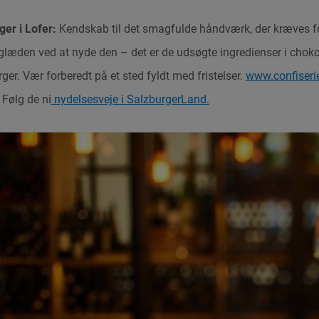
ger i Lofer:
Kendskab til det smagfulde håndværk, der kræves fo
læden ved at nyde den – det er de udsøgte ingredienser i choko
ger. Vær forberedt på et sted fyldt med fristelser.
www.confiserie
Følg de ni
nydelsesveje i SalzburgerLand.