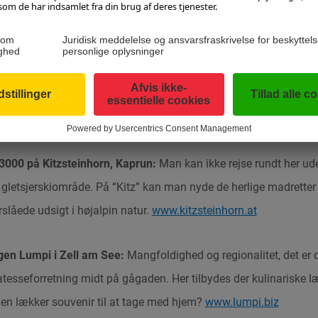
og det jordnære i hver eneste krog, og de friske fisk tilberedes h
rtahof.at
halpenstraße:
Der er ingen vej udenom denne berømte vej, der er
onalparken Hohe Tauern – med fantastisk udsigt hele vejen. Den s
trigs højeste bjerg (3.798 m).
www.grossglockner.at
3000 på Kitzsteinhorn, Kaprun:
Man kan ikke rejse rundt her ud
 gletsjerskiområde. På “Kitz” kan man nyde de herlige madretter 
slåede udsigt i højalpin natur.
www.kitzsteinhorn.at
gen Lumpi i Zell am See:
Mangfoldighed og regionalitet, det er
tesseforretning midt på gågaden. Her tilbydes der kulinariske l
en lækker souvenir til at tage med hjem?
www.lumpi.biz