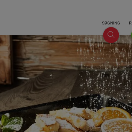
SØGNING
R
Søgning