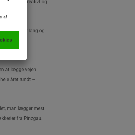
er specielt kreativt og
 48 kilometer lang og
torslåede
en at lægge vejen
hele året rundt –
 det, man lægger mest
ækkerier fra Pinzgau.