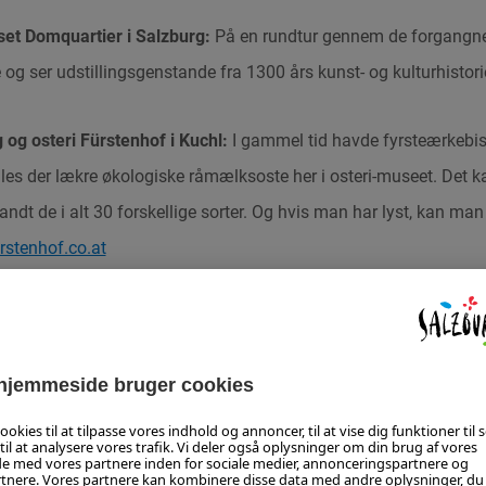
t Domquartier i Salzburg:
På en rundtur gennem de forgangn
g ser udstillingsgenstande fra 1300 års kunst- og kulturhistori
 og osteri Fürstenhof i Kuchl:
I gammel tid havde fyrsteærkebi
illes der lækre økologiske råmælksoste her i osteri-museet. Det 
andt de i alt 30 forskellige sorter. Og hvis man har lyst, kan man
stenhof.co.at
Rudi Obauer i Werfen:
Brødrene Obauer er kendt langt ud over r
har fået flere fine udmærkelser. De forkæler deres gæster med u
stidsbestemte, kreative og innovative står i centrum.
www.obauer
f i Bad Hofgastein:
En hyggelig kro på landet, som taget ud af 