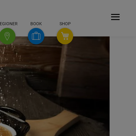
Menu
EGIONER
BOOK
SHOP
SHOP
Book
Regioner