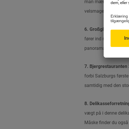
man mærke traditionen 
velsmagende.
www.be
6. Großglockner Hoc
fører ind midt i nati
panoramavej hylder Øs
7. Bjergrestauranten 
forbi Salzburgs første
samtidig med den stor
8. Delikasseforretnin
vægt på i denne delika
Måske finder du også 