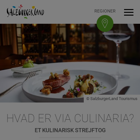
Accesskey
Accesskey
Accesskey
Accesskey
Til indhold
Til navigation
Til toppen af siden
Til footer
[3]
[0]
[1]
[2]
REGIONER
Men
© SalzburgerLand Tourismus
HVAD ER VIA CULINARIA?
ET KULINARISK STREJFTOG