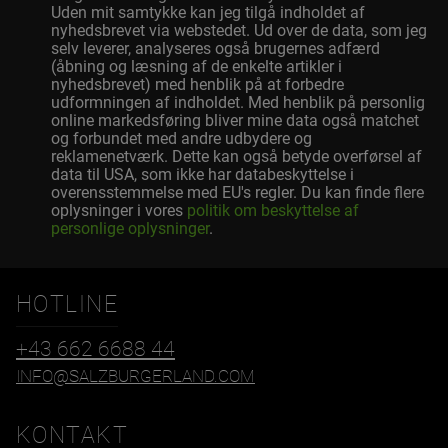
Uden mit samtykke kan jeg tilgå indholdet af
nyhedsbrevet via webstedet. Ud over de data, som jeg
selv leverer, analyseres også brugernes adfærd
(åbning og læsning af de enkelte artikler i
nyhedsbrevet) med henblik på at forbedre
udformningen af indholdet. Med henblik på personlig
online markedsføring bliver mine data også matchet
og forbundet med andre udbydere og
reklamenetværk. Dette kan også betyde overførsel af
data til USA, som ikke har databeskyttelse i
overensstemmelse med EU's regler. Du kan finde flere
oplysninger i vores
politik om beskyttelse af
personlige oplysninger
.
HOTLINE
+43 662 6688 44
INFO@SALZBURGERLAND.COM
KONTAKT