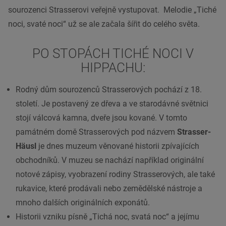
sourozenci Strasserovi veřejně vystupovat. Melodie „Tiché
noci, svaté noci“ už se ale začala šířit do celého světa.
PO STOPÁCH TICHÉ NOCI V
HIPPACHU:
Rodný dům sourozenců Strasserových pochází z 18.
století. Je postavený ze dřeva a ve starodávné světnici
stojí válcová kamna, dveře jsou kované. V tomto
památném domě Strasserových pod názvem
Strasser-
Häusl
je dnes muzeum věnované historii zpívajících
obchodníků. V muzeu se nachází například originální
notové zápisy, vyobrazení rodiny Strasserových, ale také
rukavice, které prodávali nebo zemědělské nástroje a
mnoho dalších originálních exponátů.
Historii vzniku písně „Tichá noc, svatá noc“ a jejímu