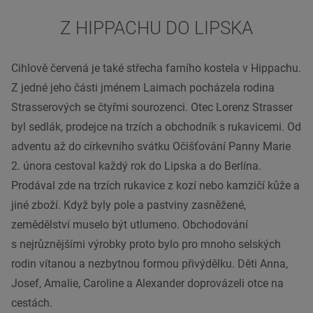
Z HIPPACHU DO LIPSKA
Cihlově červená je také střecha farního kostela v Hippachu.
Z jedné jeho části jménem Laimach pocházela rodina
Strasserových se čtyřmi sourozenci. Otec Lorenz Strasser
byl sedlák, prodejce na trzích a obchodník s rukavicemi. Od
adventu až do církevního svátku Očišťování Panny Marie
2. února cestoval každý rok do Lipska a do Berlína.
Prodával zde na trzích rukavice z kozí nebo kamzičí kůže a
jiné zboží. Když byly pole a pastviny zasněžené,
zemědělství muselo být utlumeno. Obchodování
s nejrůznějšími výrobky proto bylo pro mnoho selských
rodin vítanou a nezbytnou formou přivýdělku. Děti Anna,
Josef, Amalie, Caroline a Alexander doprovázeli otce na
cestách.