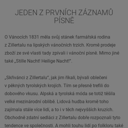
JEDEN Z PRVNÍCH ZÁZNAMŮ
PÍSNĚ
O Vánocích 1831 měla svůj stánek farmářská rodina
z Zillertalu na lipských vánočních trzích. Kromě prodeje
zboží ze své vlasti tady zpívali i vánoční písně. Mimo jiné
také „Stille Nacht! Heilige Nacht!“.
„Skřivánci z Zillertalu“, jak jim říkali, bývali oblečeni
v pěkných tyrolských krojích. Tím se přesně trefili do
dobového vkusu. Alpská a tyrolská móda se totiž těšila
velké mezinárodní oblibě. Lidová hudba kromě toho
zajímala stále více lidí, a to i v těch nejvyšších kruzích.
Obchodně zdatní sedláci z Zillertalu dobře rozpoznali tyto
tendence ve společnosti. A mohli touhu lidí po folkloru také