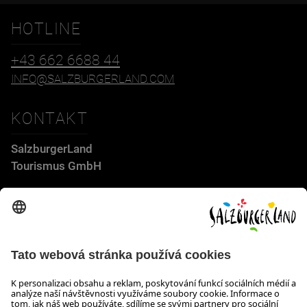
HOTLINE
+43 662 6688 44
INFO@SALZBURGERLAND.COM
KONTAKT
SalzburgerLand
Tourismus GmbH
Wiener Bundesstraße 23
5300 Hallwang
+43 662 6688 44
info@salzburgerland.com
OTEVÍRACÍ DOBA