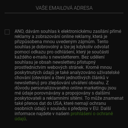
Vaše
emailová
adresa
ANO, dávám souhlas k elektronickému zasílání přímé
reklamy a zobrazování online reklamy, která je
přizpůsobena mnou uvedeným zájmům. Tento
souhlas je dobrovolný a lze jej kdykoliv odvolat
pomocí odkazu pro odhlášení, který je součástí
každého e-mailu s newsletterem. Bez udělení
souhlasu je obsah newsletteru přístupný
prostřednictvím webových stránek. Kromě mnou
poskytnutých údajů je také analyzováno uživatelské
chování (otevírání a čtení jednotlivých článků v
newsletteru) pro zlepšování utváření obsahu. Z
důvodu personalizovaného online marketingu jsou
mé údaje porovnávány a propojovány s dalšími
poskytovateli a reklamními sítěmi. To může znamenat
také přenos dat do USA, které nemají ochranu
osobních údajů v souladu s předpisy v EU. Další
informace najdete v našem
prohlášení o ochraně
údajů
.