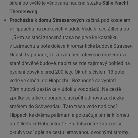
šíření po světě je věnovaná naučná stezka
Stille-Nacht-
Themenweg
.
Procházka k domu Strasserových
začíná pod kostelem
v Hippachu na parkovišti v údolí. Vede k řece Ziller a po
1,5 km se stáčí značená trasa nejprve ke kostelíku
v Laimachu a poté doleva k romantické budově Strasser-
Häusl. I v případě, že zrovna není otevřeno muzeum ve
staré dřevěné budově, nabízí se zde zajímavý pohled na
bydlení obvyklé před 200 lety. Okruh s číslem 13 poté
vede ve směru do Hippachu. Rozhodně se vyplatí
20minutová zastávka v údolí u vodopádů. Na cestě
zpátky se také doporučuje asi půlhodinová zacházka
směrem do Schwendau. Tato trasa vede nad obcí
Hippach ke dvěma palírnám a pokračuje téměř kilometr
po Zillertaler Höhenstraße. Při další ostré zatáčce se
okruh vrací opět na cestu lemovanou ovocnými stromy.