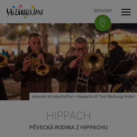
Accesskey
Accesskey
Accesskey
Accesskey
K obsahu
K navigaci
Na začátek stránky
K patičce
[3]
[0]
[1]
[2]
REGIONY
Navi
Adventní trh Mayrhoffen v Hippachu © Tirol Werbung GmbH
HIPPACH
PĚVECKÁ RODINA Z HIPPACHU