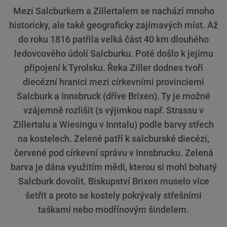
Mezi Salcburkem a Zillertalem se nachází mnoho
historicky, ale také geograficky zajímavých míst. Až
do roku 1816 patřila velká část 40 km dlouhého
ledovcového údolí Salcburku. Poté došlo k jejímu
připojení k Tyrolsku. Řeka Ziller dodnes tvoří
diecézní hranici mezi církevními provinciemi
Salcburk a Innsbruck (dříve Brixen). Ty je možné
vzájemně rozlišit (s výjimkou např. Strassu v
Zillertalu a Wiesingu v Inntalu) podle barvy střech
na kostelech. Zelené patří k salcburské diecézi,
červené pod církevní správu v Innsbrucku. Zelená
barva je dána využitím mědi, kterou si mohl bohatý
Salcburk dovolit. Biskupství Brixen muselo více
šetřit a proto se kostely pokrývaly střešními
taškami nebo modřínovým šindelem.