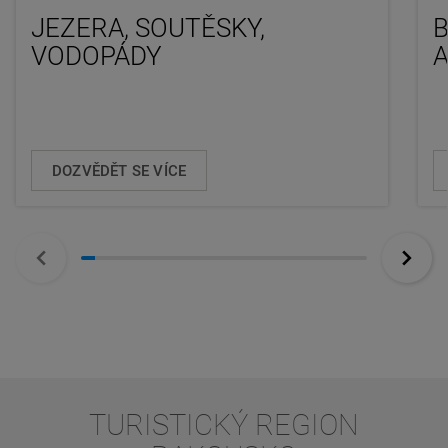
JEZERA, SOUTĚSKY,
B
VODOPÁDY
DOZVĚDĚT SE VÍCE
TURISTICKÝ REGION