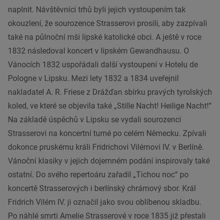
naplnit. Návštěvníci trhů byli jejich vystoupením tak
okouzlení, že sourozence Strasserovi prosili, aby zazpívali
také na půlnoční mši lipské katolické obci. A ještě v roce
1832 následoval koncert v lipském Gewandhausu. O
Vánocích 1832 uspořádali další vystoupení v Hotelu de
Pologne v Lipsku. Mezi lety 1832 a 1834 uveřejnil
nakladatel A. R. Friese z Drážďan sbírku pravých tyrolských
koled, ve které se objevila také „Stille Nacht! Heilige Nacht!“
Na základě úspěchů v Lipsku se vydali sourozenci
Strasserovi na koncertní turné po celém Německu. Zpívali
dokonce pruskému králi Fridrichovi Vilémovi IV. v Berlíně.
Vánoční klasiky v jejich dojemném podání inspirovaly také
ostatní. Do svého repertoáru zařadil „Tichou noc“ po
koncertě Strasserových i berlínský chrámový sbor. Král
Fridrich Vilém IV. ji označil jako svou oblíbenou skladbu.
Po náhlé smrti Amelie Strasserové v roce 1835 již přestali