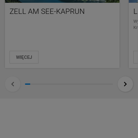
ZELL AM SEE-KAPRUN
L
Wy
Kr
WIĘCEJ