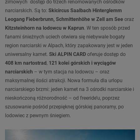
zimowych dostęp do trzech renomowanych ośrodków
narciarskich. Są to:
Skicircus Saalbach Hinterglemm
Leogang Fieberbrunn, Schmittenhöhe w Zell am See
oraz
Kitzsteinhorn na lodowcu w
Kaprun
. W ten sposób przed
fanami śnieżnych uciech otwiera się niebywale bogaty
region narciarski w Alpach, który zapakowany jest w jeden
uniwersalny karnet.
Ski ALPIN CARD
oferuje dostęp do
408 km nartostrad
,
121 kolei górskich i wyciągów
narciarskich
– w tym stacja na lodowcu – oraz
maksymalnej ilości atrakcji. Nowa formuła dla urlopu
narciarskiego brzmi: jeden karnet na 3 ośrodki narciarskie i
nieskończoną różnorodność – od freeride’u, poprzez
szusowanie pośród przepięknej górskiej panoramy, po
lodowiec z pewnym śniegiem.