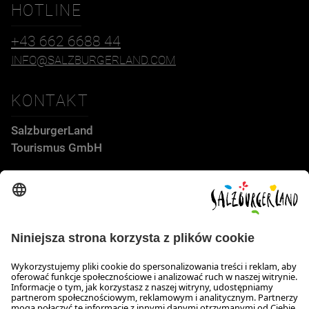
HOTLINE
+43 662 6688 44
INFO@SALZBURGERLAND.COM
KONTAKT
SalzburgerLand
Tourismus GmbH
Wiener Bundesstraße 23
5300 Hallwang
+43 662 6688 44
info@salzburgerland.com
GODZINY OTWARCIA
Skontaktuj się z nami!