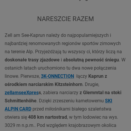
NARESZCIE RAZEM
Zell am See-Kaprun należy do najpopularniejszych i
najbardziej renomowanych regionów sportów zimowych
na terenie Alp. Przyjeżdżają tu wszyscy ci, którzy liczą na
doskonałe trasy zjazdowe
i
absolutną pewność śniegu
. W
ostanich latach uruchomiono tu dwa nowe połączenia
linowe. Pierwsze,
3K-ONNECTION
łączy
Kaprun z
ośrodkiem narciarskim Kitzsteinhorn
. Drugie,
zellamseeXpres
s
, zabiera narciarzy
z Glemmtal na stoki
Schmittenhöhe
. Dzięki zrzeszeniu karnetowemu
SKI
ALPIN CARD
przed miłośnikami białego szaleństwa
otwiera się
408 km nartostrad
, w tym lodowiec na wys.
3029 m n.p.m.
. Pod względem krajobrazowym okolica