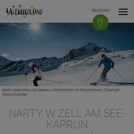
Accesskey
Accesskey
Accesskey
Accesskey
Do treści
Do nawigacji
Na górę strony
Do stopki
[0]
[3]
[1]
[2]
REGIONY
Men
Białe szaleństwo na lodowcu Kitzsteinhorn © Kitzsteinhorn, Christoph
Oberschneider
NARTY W ZELL AM SEE-
KAPRUN