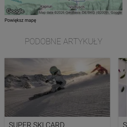
Powiększ mapę
PODOBNE ARTYKUŁY
SUPER SKI CARD
S