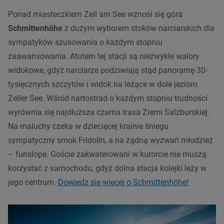
Ponad miasteczkiem Zell am See wznosi się góra
Schmittenhöhe
z dużym wyborem stoków narciarskich dla
sympatyków szusowania o każdym stopniu
zaawansowania. Atutem tej stacji są niezwykłe walory
widokowe, gdyż narciarze podziwiają stąd panoramę 30-
tysięcznych szczytów i widok na leżące w dole jezioro
Zeller See. Wśród nartostrad o każdym stopniu trudności
wyrównia się najdłuższa czarna trasa Ziemi Salzburskiej.
Na maluchy czeka w dziecięcej krainie śniegu
sympatyczny smok Fridolin, a na żądną wyzwań młodzież
– funslope. Goście zakwaterowani w kurorcie nie muszą
korzystać z samochodu, gdyż dolna stacja kolejki leży w
jego centrum.
Dowiedz się więcej o Schmittenhöhe!