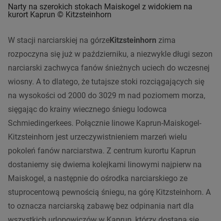
Narty na szerokich stokach Maiskogel z widokiem na
kurort Kaprun © Kitzsteinhorn
W stacji narciarskiej na górze
Kitzsteinhorn
zima
rozpoczyna się już w październiku, a niezwykle długi sezon
narciarski zachwyca fanów śnieżnych uciech do wczesnej
wiosny. A to dlatego, że tutajsze stoki rozciągających się
na wysokości od 2000 do 3029 m nad poziomem morza,
sięgając do krainy wiecznego śniegu lodowca
Schmiedingerkees. Połącznie linowe Kaprun-Maiskogel-
Kitzsteinhorn jest urzeczywistnieniem marzeń wielu
pokoleń fanów narciarstwa. Z centrum kurortu Kaprun
dostaniemy się dwiema kolejkami linowymi najpierw na
Maiskogel, a następnie do ośrodka narciarskiego ze
stuprocentową pewnością śniegu, na górę Kitzsteinhorn. A
to oznacza narciarską zabawę bez odpinania nart dla
wszystkich urlopowiczów w Kaprun, którzy dostaną się