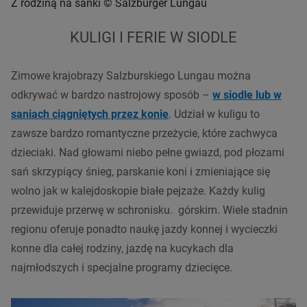
Z rodziną na sanki © Salzburger Lungau
KULIGI I FERIE W SIODLE
Zimowe krajobrazy Salzburskiego Lungau można
odkrywać w bardzo nastrojowy sposób –
w siodle lub w
saniach ciągniętych przez konie
. Udział w kuligu to
zawsze bardzo romantyczne przeżycie, które zachwyca
dzieciaki. Nad głowami niebo pełne gwiazd, pod płozami
sań skrzypiący śnieg, parskanie koni i zmieniające się
wolno jak w kalejdoskopie białe pejzaże. Każdy kulig
przewiduje przerwę w schronisku. górskim. Wiele stadnin
regionu oferuje ponadto naukę jazdy konnej i wycieczki
konne dla całej rodziny, jazdę na kucykach dla
najmłodszych i specjalne programy dziecięce.