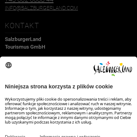
INFO@SALZBURGERLAND.COM
KONTAKT
SalzburgerLand
Tourismus GmbH
Wiener Bundesstraße 23
5300 Hallwang
+43 662 6688 44
info@salzburgerland.com
GODZINY OTWARCIA
Skontaktuj się z nami!
Nasi konsultanci służą Państwu informacją od pn. do czw. w
godz. 8:00-17:30 oraz w pt. w godz. 8:00 do 17:00.