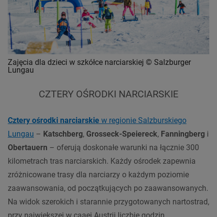
Zajęcia dla dzieci w szkółce narciarskiej © Salzburger
Lungau
CZTERY OŚRODKI NARCIARSKIE
Cztery ośrodki narciarskie
w regionie Salzburskiego
Lungau
–
Katschberg
,
Grosseck-Speiereck
,
Fanningberg
i
Obertauern
– oferują doskonałe warunki na łącznie 300
kilometrach tras narciarskich. Każdy ośrodek zapewnia
zróżnicowane trasy dla narciarzy o każdym poziomie
zaawansowania, od początkujących po zaawansowanych.
Na widok szerokich i starannie przygotowanych nartostrad,
przy największej w caąej Austrii liczbie godzin