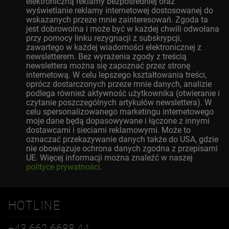
elektroniczną reklamy bezpośredniej oraz
wyświetlanie reklamy internetowej dostosowanej do
wskazanych przeze mnie zainteresowań. Zgoda ta
jest dobrowolna i może być w każdej chwili odwołana
przy pomocy linku rezygnacji z subskrypcji,
zawartego w każdej wiadomości elektronicznej z
newsletterem. Bez wyrażenia zgody z treścią
newslettera można się zapoznać przez stronę
internetową. W celu lepszego kształtowania treści,
oprócz dostarczonych przeze mnie danych, analizie
podlega również aktywność użytkownika (otwieranie i
czytanie poszczególnych artykułów newslettera). W
celu spersonalizowanego marketingu internetowego
moje dane będą dopasowywane i łączone z innymi
dostawcami i sieciami reklamowymi. Może to
oznaczać przekazywanie danych także do USA, gdzie
nie obowiązuje ochrona danych zgodna z przepisami
UE. Więcej informacji można znaleźć w naszej
polityce prywatności
.
HOTLINE
+43 662 6688 44