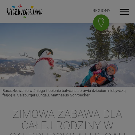
Accesskey
Accesskey
Accesskey
Accesskey
Do treści
Do nawigacji
Na górę strony
Do stopki
[0]
[3]
[1]
[2]
REGIONY
Men
Baraszkowanie w śniegu i lepienie bałwana sprawia dzieciom niebywałą
frajdę © Salzburger Lungau, Matthaeus Schroecker
ZIMOWA ZABAWA DLA
CAŁEJ RODZINY W