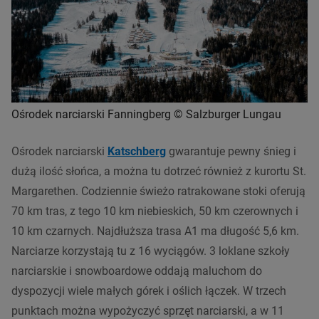
Ośrodek narciarski Fanningberg © Salzburger Lungau
Ośrodek narciarski
Katschberg
gwarantuje pewny śnieg i
dużą ilość słońca, a można tu dotrzeć również z kurortu St.
Margarethen. Codziennie świeżo ratrakowane stoki oferują
70 km tras, z tego 10 km niebieskich, 50 km czerownych i
10 km czarnych. Najdłuższa trasa A1 ma długość 5,6 km.
Narciarze korzystają tu z 16 wyciągów. 3 loklane szkoły
narciarskie i snowboardowe oddają maluchom do
dyspozycji wiele małych górek i oślich łączek. W trzech
punktach można wypożyczyć sprzęt narciarski, a w 11