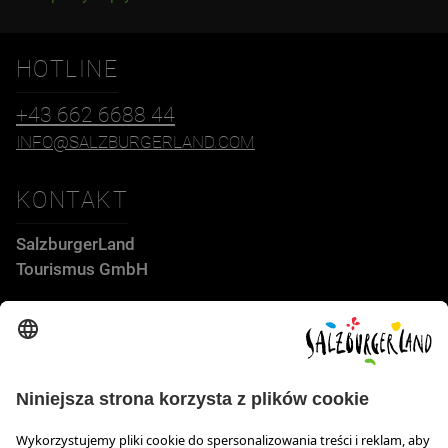
HOTLINE
+43 662 6688 44
INFO@SALZBURGERLAND.COM
KONTAKT
SalzburgerLand
Tourismus GmbH
Wiener Bundesstraße 23
5300 Hallwang
+43 662 6688 44
info@salzburgerland.com
GODZINY OTWARCIA