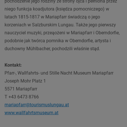
pochodzenie jego rodziny ze strony ojca i pełniona przez
niego funkcja koadjutora (księdza pomocniczego) w
latach 1815-1817 w Mariapfarr świadczą o jego
korzeniach w Salzburskim Lungau. Także jego pierwszy
nauczyciel muzyki, przeąożeni w Mariapfarr i Oberndorfie,
podobnie jak twórca pomnika w Oberndorfie, artysta i
duchowny Mühlbacher, pochodzili właśnie stąd.
Kontakt:
Pfarr-, Wallfahrts- und Stille Nacht Museum
Mariapfarr
Joseph Mohr Platz 1
5571
Mariapfarr
T +43 6473 8766
mariapfarr@tourismuslungau.at
www.wallfahrtsmuseum.at