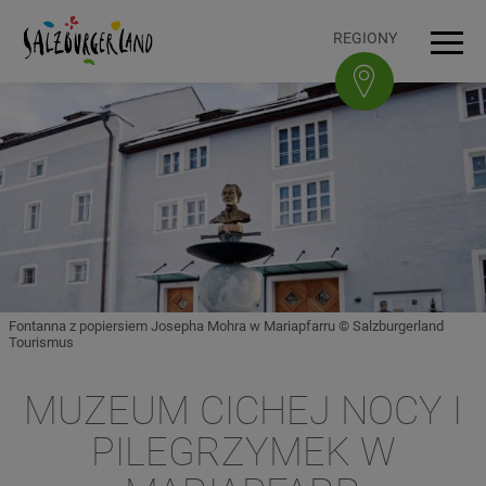
Accesskey
Accesskey
Accesskey
Accesskey
Do treści
Do nawigacji
Na górę strony
Do stopki
[0]
[3]
[1]
[2]
REGIONY
Men
Fontanna z popiersiem Josepha Mohra w Mariapfarru © Salzburgerland
Tourismus
MUZEUM CICHEJ NOCY I
PILEGRZYMEK W