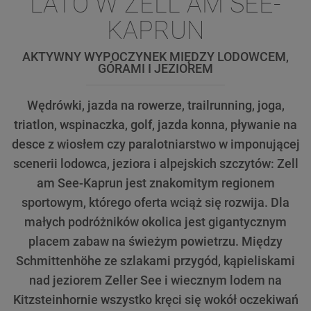
LATO W ZELL AM SEE-
KAPRUN
AKTYWNY WYPOCZYNEK MIĘDZY LODOWCEM,
GÓRAMI I JEZIOREM
Wędrówki, jazda na rowerze, trailrunning, joga,
triatlon, wspinaczka, golf, jazda konna, pływanie na
desce z wiosłem czy paralotniarstwo w imponującej
scenerii lodowca, jeziora i alpejskich szczytów: Zell
am See-Kaprun jest znakomitym regionem
sportowym, którego oferta wciąż się rozwija. Dla
małych podróżników okolica jest gigantycznym
placem zabaw na świeżym powietrzu. Między
Schmittenhöhe ze szlakami przygód, kąpieliskami
nad jeziorem Zeller See i wiecznym lodem na
Kitzsteinhornie wszystko kręci się wokół oczekiwań