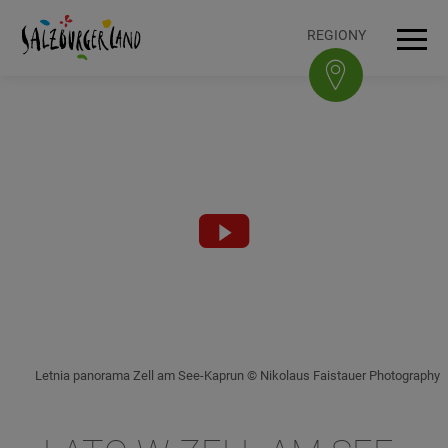
Accesskey
Accesskey
Accesskey
Accesskey
Do treści
Do nawigacji
Na górę strony
Do stopki
[0]
[3]
[1]
[2]
REGIONY
Men
Video
abspielen
Letnia panorama Zell am See-Kaprun © Nikolaus Faistauer Photography