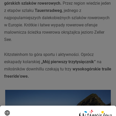
górskich szlaków rowerowych.
Przez region wiedzie jeden
z etapów szlaku
Tauernradweg
, jednego z
najpopularniejszych dalekobieżnych szlaków rowerowych
w Europie. Krótkie i łatwe wypady rowerowe oferuje
malownicza ścieżka rowerowa okrążajłca jezioro Zeller
See.
Kitzsteinhorn to góra sportu i aktywności. Oprócz
eskapady kolarskiej
„Mój pierwszy trzytysięcznik“
na
miłośników downhillu czekają tu trzy
wysokogórskie traile
freeride’owe.