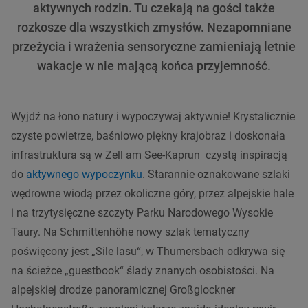
aktywnych rodzin. Tu czekają na gości także
rozkosze dla wszystkich zmysłów. Nezapomniane
przeżycia i wrażenia sensoryczne zamieniają letnie
wakacje w nie mającą końca przyjemność.
Wyjdź na łono natury i wypoczywaj aktywnie! Krystalicznie
czyste powietrze, baśniowo piękny krajobraz i doskonała
infrastruktura są w Zell am See-Kaprun czystą inspiracją
do
aktywnego wypoczynku
. Starannie oznakowane szlaki
wędrowne wiodą przez okoliczne góry, przez alpejskie hale
i na trzytysięczne szczyty Parku Narodowego Wysokie
Taury. Na Schmittenhöhe nowy szlak tematyczny
poświęcony jest „Sile lasu“, w Thumersbach odkrywa się
na ścieżce „guestbook“ ślady znanych osobistości. Na
alpejskiej drodze panoramicznej Großglockner