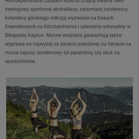
Hochalpenstraße zapaleni kolarze znajdą idealny rewir
treningowy sportowej ekstraklasy, natomiast zwolennicy
kolarstwa górskiego odkryją wyzwanie na trasach
freeride’owych na Kitzsteinhornie i uderzenie adrenaliny w
Bikeparku Kaprun. Mocne wrażenia gwarantują także:
wyprawa na najwyżej na świecie położonej via ferracie na
murze zapory, tandemowy lot paralotnią czy skok na
spadochronie.