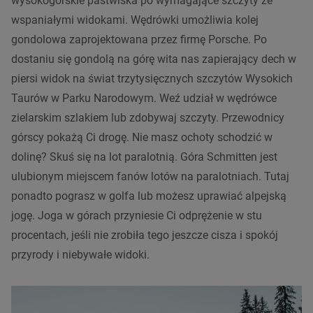
wysokogórskie pastwiska po wymagające szczyty ze
wspaniałymi widokami. Wędrówki umożliwia kolej
gondolowa zaprojektowana przez firmę Porsche. Po
dostaniu się gondolą na górę wita nas zapierający dech w
piersi widok na świat trzytysięcznych szczytów Wysokich
Taurów w Parku Narodowym. Weź udział w wędrówce
zielarskim szlakiem lub zdobywaj szczyty. Przewodnicy
górscy pokażą Ci drogę. Nie masz ochoty schodzić w
dolinę? Skuś się na lot paralotnią. Góra Schmitten jest
ulubionym miejscem fanów lotów na paralotniach. Tutaj
ponadto pograsz w golfa lub możesz uprawiać alpejską
jogę. Joga w górach przyniesie Ci odprężenie w stu
procentach, jeśli nie zrobiła tego jeszcze cisza i spokój
przyrody i niebywałe widoki.