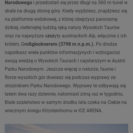
Narodowego
i przedostań się przez długi na 360 m tunel w
skale na drugą stronę góry. Kiedy wyjdziesz, znajdziesz się
na platformie widokowej, z której obejrzysz panoramę
dzikiej, nietkniętej ludzką ręką natury Wysokich Taurów
oraz na najwyższe s
zcz
yty austriackich Alp, włącznie z ich
królem, G
roßglocknerem (3798 m n.p.m.).
Po drodze
napotkasz wiele punktów informacjynych i wzbogacisz
swoją wiedzę o Wysokich Taurach i najstarszym w Austrii
Parku Narodowym. Jeszcze więcej o naturze, faunie i
florze wysokich gór dowiesz się podczas wyprawy ze
strażnikiem Parku Narodowego. Wyprawy te odbywają się
latem dwa razy dziennie, natomiast zimą raz w tygodniu.
Białe szaleństwo w samym środku lata czeka na Ciebie na
wiecznym śniegu
Kitzsteinhornu w ICE ARENA.