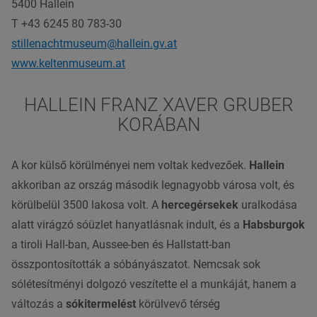
5400
Hallein
T +43 6245 80 783-30
stillenachtmuseum@hallein.gv.at
www.keltenmuseum.at
HALLEIN FRANZ XAVER GRUBER
KORÁBAN
A kor külső körülményei nem voltak kedvezőek.
Hallein
akkoriban az ország második legnagyobb városa volt, és
körülbelül 3500 lakosa volt. A
hercegérsekek
uralkodása
alatt virágzó sóüzlet hanyatlásnak indult, és a
Habsburgok
a tiroli Hall-ban, Aussee-ben és Hallstatt-ban
összpontosították a sóbányászatot. Nemcsak sok
sólétesítményi dolgozó veszítette el a munkáját, hanem a
változás a
sókitermelést
körülvevő térség