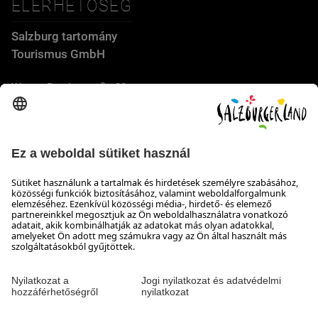
ELÉRHETŐSÉG
Salzburg tartomány
Tourismus GmbH
Wiener Bundesstraße 23
5300 Hallwang
+43 662 6688 44
info@salzburgerland.com
NYITVATARTÁS
Várjuk jelentkezését
Készséggel állunk rendelkezésére hétfőtől csütörtökig 8:00-
tól 17:30-ig, pénteken 8:00-tól 17:00-ig
Elérhetőség
Impresszum & Adatvédelem és a felelősség kizárása