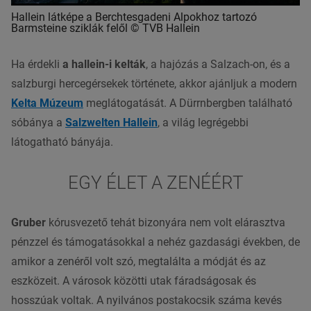
Hallein látképe a Berchtesgadeni Alpokhoz tartozó
Barmsteine sziklák felől © TVB Hallein
Ha érdekli
a hallein-i kelták
, a hajózás a Salzach-on, és a
salzburgi hercegérsekek története, akkor ajánljuk a modern
Kelta Múzeum
meglátogatását. A Dürrnbergben található
sóbánya a
Salzwelten Hallein
, a világ legrégebbi
látogatható bányája.
EGY ÉLET A ZENÉÉRT
Gruber
kórusvezető tehát bizonyára nem volt elárasztva
pénzzel és támogatásokkal a nehéz gazdasági években, de
amikor a zenéről volt szó, megtalálta a módját és az
eszközeit. A városok közötti utak fáradságosak és
hosszúak voltak. A nyilvános postakocsik száma kevés