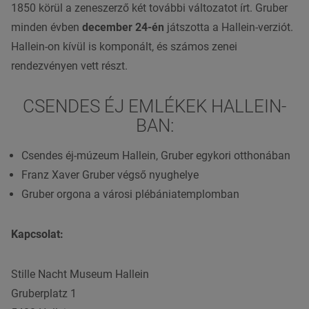
1850 körül a zeneszerző két további változatot írt. Gruber
minden évben
december 24-én
játszotta a Hallein-verziót.
Hallein-on kívül is komponált, és számos zenei
rendezvényen vett részt.
CSENDES ÉJ EMLÉKEK HALLEIN-
BAN:
Csendes éj-múzeum Hallein, Gruber egykori otthonában
Franz Xaver Gruber végső nyughelye
Gruber orgona a városi plébániatemplomban
Kapcsolat:
Stille Nacht Museum
Hallein
Gruberplatz 1