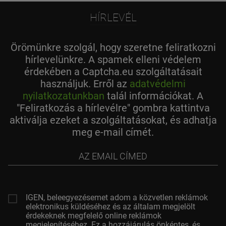
HÍRLEVÉL
Örömünkre szolgál, hogy szeretne feliratkozni
hírlevelünkre. A spamek elleni védelem
érdekében a Captcha.eu szolgáltatásait
használjuk. Erről az
adatvédelmi
nyilatkozatunkban
talál információkat. A
"Feliratkozás a hírlevélre" gombra kattintva
aktiválja ezeket a szolgáltatásokat, és adhatja
meg e-mail címét.
az
email
címed
IGEN, beleegyezésemet adom a közvetlen reklámok
elektronikus küldéséhez és az általam megjelölt
érdekeknek megfelelő online reklámok
megjelenítéséhez. Ez a hozzájárulás önkéntes, és