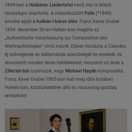
1849-ben a
Halleiner Liedertafel
nevű, ma is létező
társaságot alapította. A másodszülött
Felix
(*1840)
követte apját
a hallein-i kórus élén
. Franz Xaver Gruber
1854. december 30-án Hallein-ban megírta az
„Authentische Veranlassung zur Composition des
Weihnachtsliedes” című művét. Ebben tisztázta a Csendes
éj szövegének és dallamának szerzőségét és eredetét, és
eloszlatott minden téves feltételezést, miszerint az ének a
Zillertal-ból
származik, vagy
Michael Haydn
komponálta.
Franz Xaver Gruber 1863-ban halt meg idős korában
Hallein-ban, köztiszteletben álló és viszonylag gazdag
emberként.