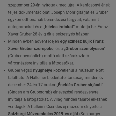
szeptember 29-én nyitottak meg újra. A karácsonyi ének
teljes dokumentációját, Joseph Mohr gitárját és Gruber
egykori otthonának berendezési tárgyait, valamint
autogramokat és a
„hiteles iratokat”
mutatja be. Franz
Xaver Gruber 28 évig élt a sekrestyés házban.
Minden évben advent idején
egy színész bújik Franz
Xaver Gruber szerepébe
, és a
„Gruber személyesen”
(Gruber persönlich) mottó alatt szórakoztató
városnézésre invitálja a látogatókat.
Gruber végső
nyughelye
közvetlenül a múzeum előtt
található. A Halleiner Liedertafel társaság minden év
december 24-én 17 órakor
„Éneklés Gruber sírjánál”
(Singen am Grubergrab) elnevezésű rendezvényre
invitálja a látogatókat. A világ minden tájáról érkeznek
vendégek. A hallein-i Csendes éj-múzeum elnyerte a
Salzburgi Múzeumkulcs 2019-es díját
(Salzburger