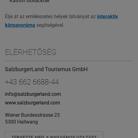
Kathrin Gollackner
Élje át az emlékezetes helyek látványát az
interaktív
körpanoráma
segítségével.
ELÉRHETŐSÉG
SalzburgerLand Tourismus GmbH
+43 662 6688-44
info@salzburgerland.com
www.salzburgerland.com
Wiener Bundesstrasse 23
5300 Hallwang
TERVEZZE MEG A NYILVÁNOS UTAZÁST