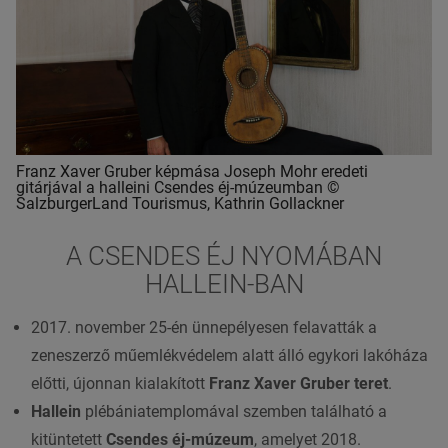
Franz Xaver Gruber képmása Joseph Mohr eredeti
gitárjával a halleini Csendes éj-múzeumban ©
SalzburgerLand Tourismus, Kathrin Gollackner
A CSENDES ÉJ NYOMÁBAN
HALLEIN-BAN
2017. november 25-én ünnepélyesen felavatták a
zeneszerző műemlékvédelem alatt álló egykori lakóháza
előtti, újonnan kialakított
Franz Xaver Gruber teret
.
Hallein
plébániatemplomával szemben található a
kitüntetett
Csendes éj-múzeum
, amelyet 2018.