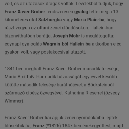
volt, és az utazások drágák voltak. Levelekből tudjuk, hogy
Franz Xaver Gruber
rendszeresen
gyalog
tette meg a 13
kilométeres utat
Salzburgba
vagy
Maria Plain-ba
, hogy
részt vegyen az ottani zenei előadásokon. Hallein-ban
bizonyíthatóan barátja,
Joseph Mohr
is meglátogatta:
egynapi gyaloglás
Wagrain-ból Hallein-ba
akkoriban elég
gyakori volt, vagy postakocsival utazott.
1841-ben meghalt Franz Xaver Gruber második felesége,
Maria Breitfuß. Harmadik házasságát egy évvel később
kötötte második felesége barátnőjével, a Böcksteinből
származó cipész özvegyével, Katharina Rieserrel (özvegy
Wimmer).
Franz Xaver Gruber fiai apjuk zenei nyomdokaiba léptek.
Idősebbik fia,
Franz
(*1826) 1847-ben énekegyüttest, majd