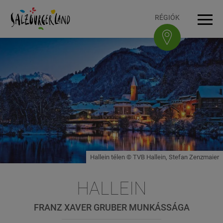
Accesskey
Accesskey
Accesskey
Accesskey
A tartalomhoz
A navigációhoz
Az oldal tetejére
A lábléchez
[3]
[0]
[1]
[2]
RÉGIÓK
Navi
Hallein télen © TVB Hallein, Stefan Zenzmaier
HALLEIN
FRANZ XAVER GRUBER MUNKÁSSÁGA