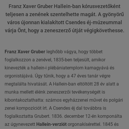
Franz Xaver Gruber Hallein-ban kórusvezetőként
teljesen a zenének szentelhette magát. A gyönyörű
város újonnan kialakított Csendes éj-múzeummal
várja Önt, hogy a zeneszerző útját végigkövethesse.
Franz Xaver Gruber
leghőbb vágya, hogy többet
foglalkozzon a zenével, 1835-ben teljesült, amikor
kinevezték a hallein-i plébániatemplom karnagyává és
orgonistájává. Úgy tűnik, hogy a 47 éves tanár végre
megtalálta hivatását. A Hallein-ban eltöltött 28 év alatt a
munka mellett élénk zeneszerzői tevékenységét is
kibontakoztathatta: számos egyházzenei művet és polgári
zenei kompozíciót írt. A Csendes éj dal továbbra is
foglalkoztatta Grubert. 1836. december 12-én komponálta
az úgynevezett
Hallein-verziót
orgonakísérettel. 1845 és