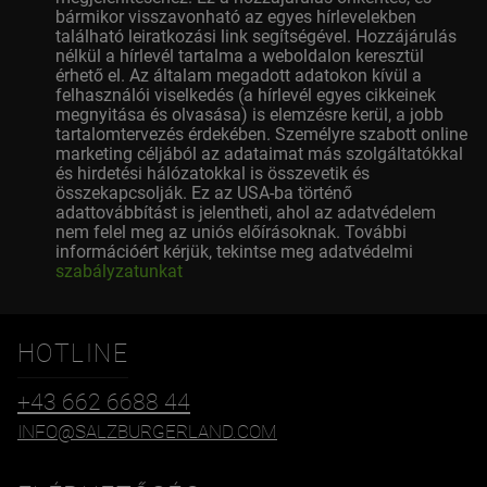
bármikor visszavonható az egyes hírlevelekben
található leiratkozási link segítségével. Hozzájárulás
nélkül a hírlevél tartalma a weboldalon keresztül
érhető el. Az általam megadott adatokon kívül a
felhasználói viselkedés (a hírlevél egyes cikkeinek
megnyitása és olvasása) is elemzésre kerül, a jobb
tartalomtervezés érdekében. Személyre szabott online
marketing céljából az adataimat más szolgáltatókkal
és hirdetési hálózatokkal is összevetik és
összekapcsolják. Ez az USA-ba történő
adattovábbítást is jelentheti, ahol az adatvédelem
nem felel meg az uniós előírásoknak. További
információért kérjük, tekintse meg adatvédelmi
szabályzatunkat
HOTLINE
+43 662 6688 44
INFO@SALZBURGERLAND.COM