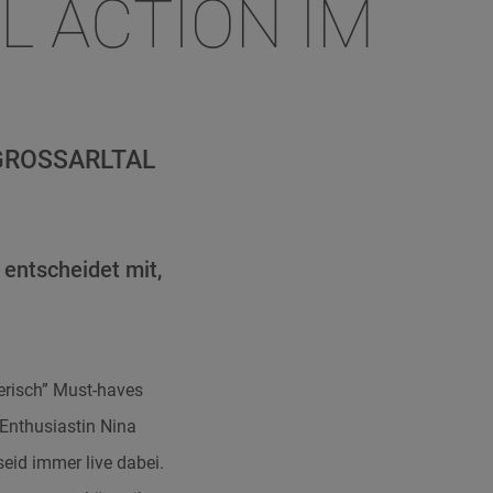
L ACTION IM
 GROSSARLTAL
 entscheidet mit,
lerisch” Must-haves
Enthusiastin Nina
eid immer live dabei.