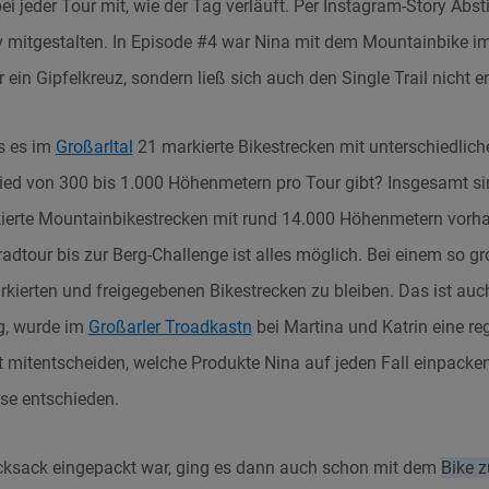
ei jeder Tour mit, wie der Tag verläuft. Per Instagram-Story Ab
iv mitgestalten. In Episode #4 war Nina mit dem Mountainbike i
ein Gipfelkreuz, sondern ließ sich auch den Single Trail nicht e
s es im
Großarltal
21 markierte Bikestrecken mit unterschiedlic
ed von 300 bis 1.000 Höhenmetern pro Tour gibt? Insgesamt si
kierte Mountainbikestrecken mit rund 14.000 Höhenmetern vorh
adtour bis zur Berg-Challenge ist alles möglich. Bei einem so g
kierten und freigegebenen Bikestrecken zu bleiben. Das ist auch
g, wurde im
Großarler Troadkastn
bei Martina und Katrin eine re
t mitentscheiden, welche Produkte Nina auf jeden Fall einpacken
se entschieden.
ksack eingepackt war, ging es dann auch schon mit dem
Bike 