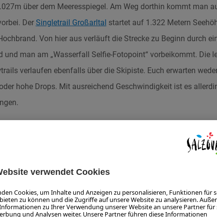
2.027m über dem Meeresspiegel. Am Weg dorthin kommt man au
vorbei. Der
Singletrail Großarltal
startet auf 1.322 Metern Seehöh
ochbrand. Von hier aus verläuft die Strecke zu Beginn durch ei
rd und man am „Wasserfall Selfie-Fotopoint“ vorbeikommt. Die le
trails verlaufen ebenfalls über die Skipiste. Euch erwarten wede
oder hohe Drops. Mit ausreichend Geschwindigkeit ist es allerd
ingen.