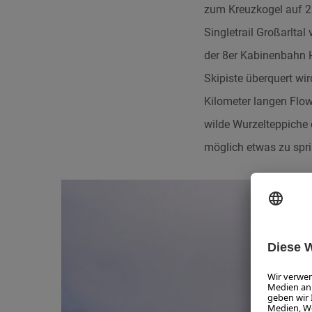
zum Kreuzkogel auf 
Singletrail Großarltal 
der 8er Kabinenbahn H
Skipiste überquert wi
Kilometer langen Flow
wilde Wurzelteppiche 
möglich etwas zu spr