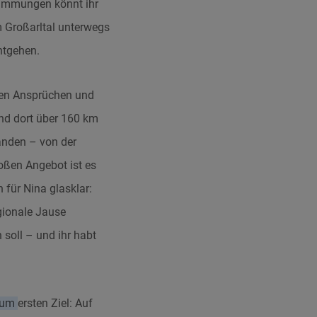
stimmungen könnt ihr
m Großarltal unterwegs
ntgehen.
hen Ansprüchen und
nd dort über 160 km
anden – von der
roßen Angebot ist es
 für Nina glasklar:
gionale Jause
 soll – und ihr habt
zum
ersten Ziel: Auf