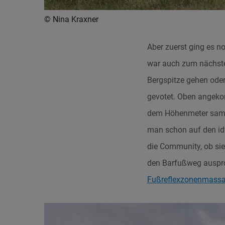
© Nina Kraxner
Aber zuerst ging es n
war auch zum nächsten
Bergspitze gehen ode
gevotet. Oben angeko
dem Höhenmeter samme
man schon auf den idyl
die Community, ob sie
den Barfußweg ausprob
Fußreflexzonenmass