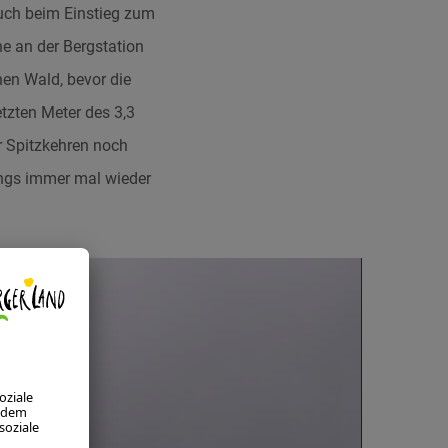
ch beim Einstieg zum
e an der Bergstation
nen Wald, bevor die
tzten Meter des 3,3
r Spitzkehren noch
ings immer mal wieder