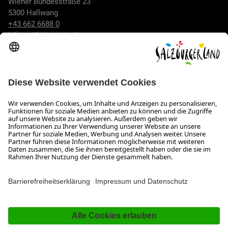
Wiener Bundesstraße 23
5300 Hallwang
+43 662 6688 0
info@salzburgerland.com
ÖFFNUNGSZEITEN
Wir freuen uns auf Ihre Anfrage!
Gerne stehen wir Ihnen von Montag bis Donnerstag von 08:00
bis 17:30 Uhr und am Freitag von 08:00 bis 17:00 Uhr zur
Verfügung.
Impressum und Datenschutz
Kontakt
Barrierefreiheitserklärung
Das Unternehmen
Jobs
Meeting- und Kongresslocations
Partner
Newsroom (B2B)
Presse