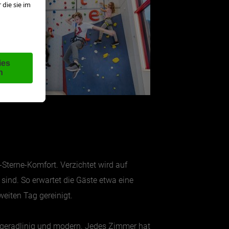
-Sterne-Komfort. Verzichtet wird auf
ind. So erwartet die Gäste etwa eine
eiten Tag gereinigt.
t geradlinig und modern. Jedes Zimmer hat