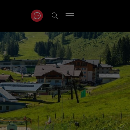
ITRÄGE NACH
NAT
r
Juli
ar
August
September
Oktober
November
Dezember