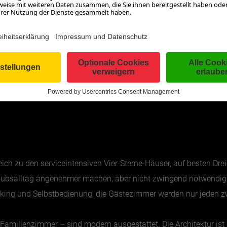
ich zu den serviceintensiven Vier-Sterne-Häuser, auf besten Drei
aubsalltag angenehmer machen, aber nicht zwingend notwendig s
king und Selbstbedienung, die Gästezimmer werden nur jeden zw
 Familienzimmer – sind modern ausgestattet. Die Architektur is