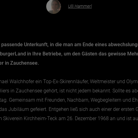
Ulli Hammerl
 passende Unterkunft, in die man am Ende eines abwechslun
alzburgerLand in Ihre Betriebe, um den Gästen das gewisse Meh
er in Zauchensee.
ael Walchhofer ein Top-Ex-Skirennläufer, Weltmeister und Olym
ers in Zauchensee gehört, ist nicht jedem bekannt. Sollte es abe
rtstag. Gemeinsam mit Freunden, Nachbarn, Wegbegleitern und 
 das Jubiläum gefeiert. Entgehen ließ sich auch einer der ersten
m Skiverein Kirchheim-Teck am 26. Dezember 1968 an und ist a