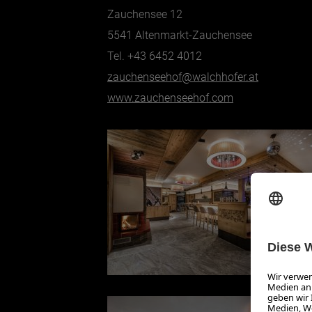
Zauchensee 12
5541 Altenmarkt-Zauchensee
Tel. +43 6452 4012
zauchenseehof@walchhofer.at
www.zauchenseehof.com