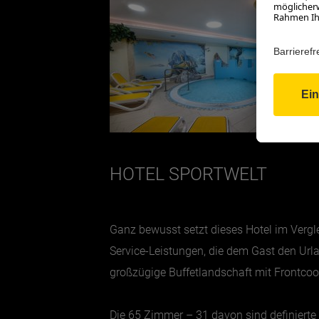
HOTEL SPORTWELT
Ganz bewusst setzt dieses Hotel im Vergle
Service-Leistungen, die dem Gast den Url
großzügige Buffetlandschaft mit Frontcoo
Die 65 Zimmer – 31 davon sind definierte