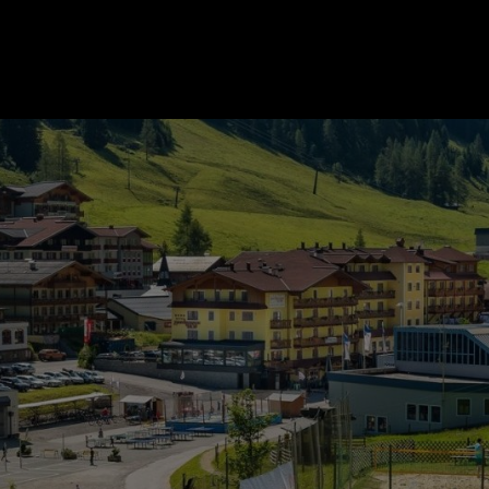
ER
KATEGORIEN
BE
MO
Essen & Trinken
Kunst & Kultur
Outdoor & Sport
Brauchtum
Jänne
Gesundheit
Lifestyle
Febru
Nachhaltigkeit
Hotel & Reise
März
Sehenswürdig
Archiv
April
Mai
IGEN
Juni