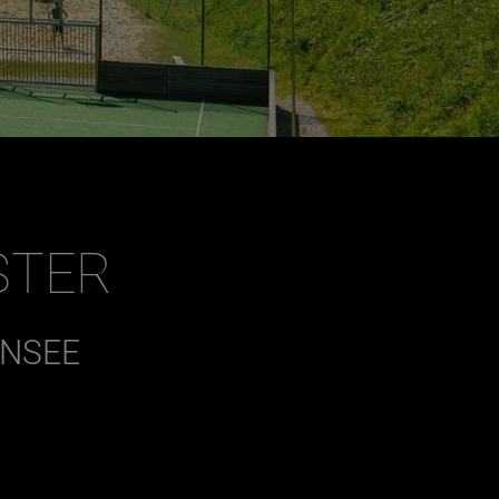
STER
ENSEE