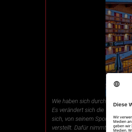
Wie haben sich durch Ihr Karrie
Es verändert sich die Wahrnehmu
sich, von seinem Sport leben zu 
verstellt. Dafür nimmt man auch