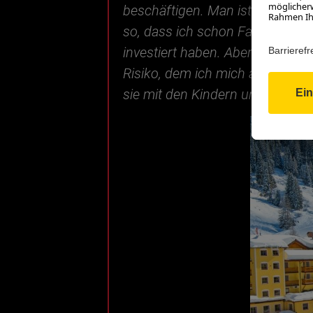
beschäftigen. Man ist nur auf d
so, dass ich schon Familie und K
investiert haben. Aber mir war 
Risiko, dem ich mich ausgesetzt
sie mit den Kindern und mit dem