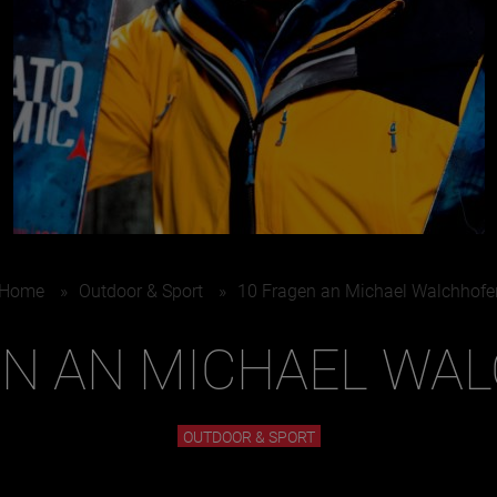
Home
»
Outdoor & Sport
»
10 Fragen an Michael Walchhofe
EN AN MICHAEL WA
OUTDOOR & SPORT