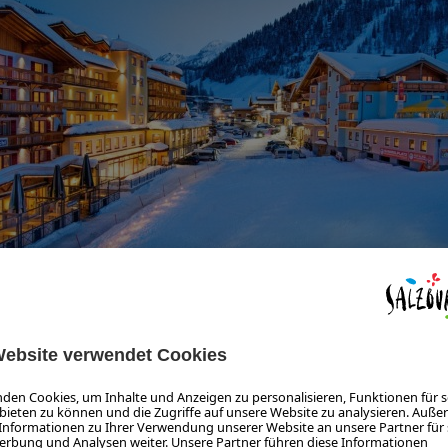
reende Blickwinkel und Sichtweisen verändert?
ng des Sports. Als Athlet lebt man in seiner eigene
können: Er liefert seinen bestmöglichen Beitrag dazu,
 ein gewisses Risiko auf sich oder besser: Man will s