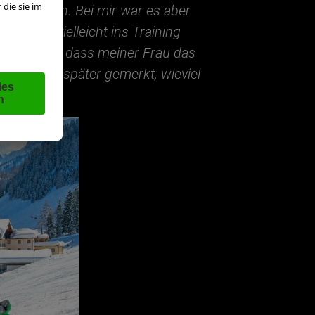
 Skifahren. Bei mir war es aber
 andere vielleicht ins Training
. Ich denke, dass meiner Frau das
 ich erst später gemerkt, wieviel