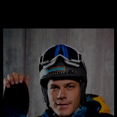
ER
KATEGORIEN
BE
MO
Essen & Trinken
Kunst & Kultur
Outdoor & Sport
Brauchtum
Jänne
Gesundheit
Lifestyle
Febru
Nachhaltigkeit
Hotel & Reise
März
Sehenswürdig
Archiv
April
Mai
IGEN
Juni