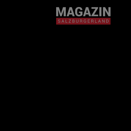
Magazin durchsuchen...
Zum Inhalt springen
BEITRÄGE IN MEIN
NÄHE
BEITRÄGE IN MEINER NÄHE ANZE