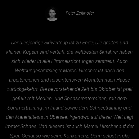
Peter Zeitlhofer
Essen & Trinken
Outdoor & Sport
Gesundheit
Der diesjährige Skiweltcup ist zu Ende: Die großen und
Nachhaltigkeit
kleinen Kugeln sind verteilt, die weltbesten Skifahrer haben
Sehenswürdig
sich wieder in alle Himmelsrichtungen zerstreut. Auch
Weltcupgesamtsieger Marcel Hirscher ist nach den
Kunst & Kultur
arbeitsreichen und reiseintensiven Monaten nach Hause
Brauchtum
zurückgekehrt. Die bevorstehende Zeit bis Oktober ist prall
Lifestyle
gefüllt mit Medien- und Sponsorenterminen, mit dem
Hotel & Reise
Sommertraining im Inland sowie dem Schneetraining und
Archiv
den Materialtests in Übersee. Irgendwo auf dieser Welt liegt
immer Schnee: Und diesem ist auch Marcel Hirscher auf der
BEITRÄGE NACH MONAT
Spur. Genauso wie seine Konkurrenz: Denn selbst Profis