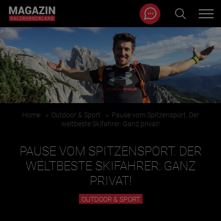
Magazin durchsuchen...
Zum Inhalt springen
BEITRÄGE IN MEINER NÄHE
Home
»
Outdoor & Sport
»
Pause vom Spitzensport. Der
weltbeste Skifahrer: Ganz privat!
PAUSE VOM SPITZENSPORT. DER
WELTBESTE SKIFAHRER: GANZ
PRIVAT!
BEITRÄGE IN MEINER NÄHE ANZEIGEN
OUTDOOR & SPORT
KATEGORIEN