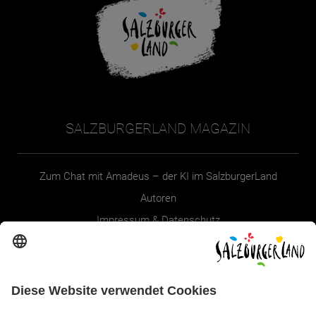
SALZBURGERLAND MAGAZIN
Zum Chat mit Amadeus – der KI im SalzburgerLand
Autoren
Impressum & Datenschutz
Erklärung zur Barrierefreiheit Magazin
SALZBURGERLAND