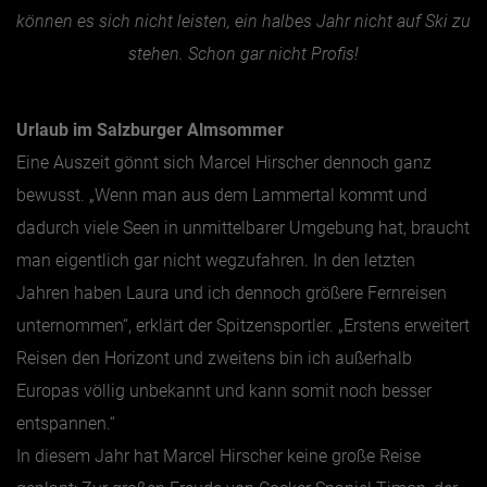
können es sich nicht leisten, ein halbes Jahr nicht auf Ski zu
stehen. Schon gar nicht Profis!
Jänner
Februar
Urlaub im Salzburger Almsommer
März
Eine Auszeit gönnt sich Marcel Hirscher dennoch ganz
April
bewusst. „Wenn man aus dem Lammertal kommt und
Mai
dadurch viele Seen in unmittelbarer Umgebung hat, braucht
Juni
man eigentlich gar nicht wegzufahren. In den letzten
Juli
Jahren haben Laura und ich dennoch größere Fernreisen
August
unternommen“, erklärt der Spitzensportler. „Erstens erweitert
September
Reisen den Horizont und zweitens bin ich außerhalb
Oktober
Europas völlig unbekannt und kann somit noch besser
entspannen.“
November
In diesem Jahr hat Marcel Hirscher keine große Reise
Dezember