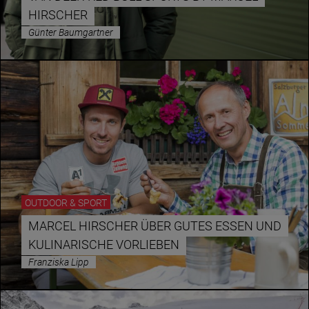
HIRSCHER
Günter Baumgartner
Essen & Trinken
Outdoor & Sport
Gesundheit
Nachhaltigkeit
Sehenswürdig
Kunst & Kultur
Brauchtum
OUTDOOR & SPORT
Lifestyle
MARCEL HIRSCHER ÜBER GUTES ESSEN UND
Hotel & Reise
KULINARISCHE VORLIEBEN
Archiv
Franziska Lipp
BEITRÄGE NACH MONAT