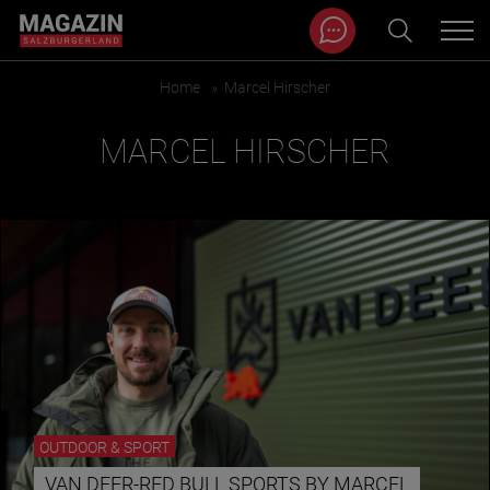
Magazin durchsuchen...
Zum Inhalt springen
Home
»
Marcel Hirscher
BEITRÄGE IN MEINER NÄHE
MARCEL HIRSCHER
BEITRÄGE IN MEINER NÄHE ANZEIGEN
OUTDOOR & SPORT
KATEGORIEN
VAN DEER-RED BULL SPORTS BY MARCEL