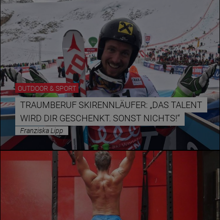
Jänner
Februar
März
April
OUTDOOR & SPORT
Mai
TRAUMBERUF SKIRENNLÄUFER: „DAS TALENT
Juni
WIRD DIR GESCHENKT. SONST NICHTS!“
Juli
Franziska Lipp
August
September
Oktober
November
Dezember