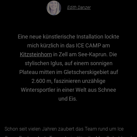
Edith Danzer
Essen & Trinken
Outdoor & Sport
Eine neue künstlerische Installation lockte
Gesundheit
mich kürzlich in das ICE CAMP am
Nachhaltigkeit
Kitzsteinhorn
in Zell am See-Kaprun. Die
Sehenswürdig
stylischen Iglus, auf einem sonnigen
Kunst & Kultur
Plateau mitten im Gletscherskigebiet auf
Brauchtum
2.600 m, faszinieren unzählige
Wintersportler in einer Welt aus Schnee
Lifestyle
und Eis.
Hotel & Reise
Archiv
Schon seit vielen Jahren zaubert das Team rund um Ice
BEITRÄGE NACH MONAT