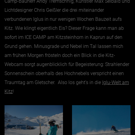
Camp-Bauherr Andy Tremschnig, Künstler Max Seibald und
Lichtdesigner Chris Geißler die drei miteinander
Jänner
verbundenen Iglus in nur wenigen Wochen Bauzeit aufs
Februar
Kitz. Wie klingt eigentlich Eis? Dieser Frage kann man ab
März
sofort im ICE CAMP am Kitzsteinhorn in Kaprun auf den
Grund gehen. Minusgrade und Nebel im Tal lassen mich
April
am frühen Morgen frösteln doch ein Blick in die Kitz-
Mai
Webcam sorgt augenblicklich für Begeisterung: Strahlender
Juni
Sonnenschein oberhalb des Hochnebels verspricht einen
Juli
Traumtag am Gletscher. Also los geht’s in die
Iglu-Welt am
August
Kitz
!
September
Oktober
November
Dezember