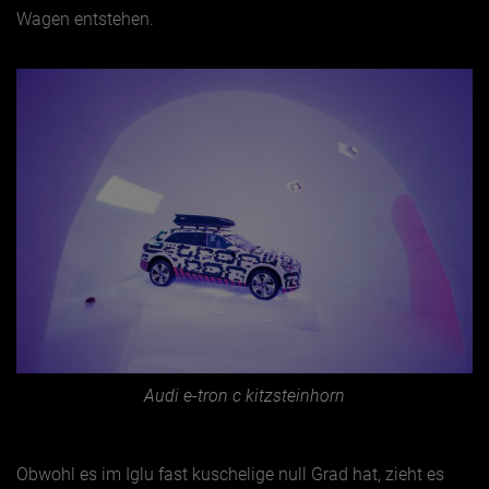
Wagen entstehen.
Audi e-tron c kitzsteinhorn
Obwohl es im Iglu fast kuschelige null Grad hat, zieht es