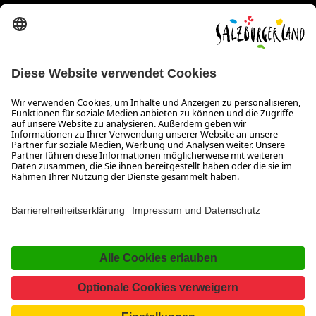
info@salzburgerland.com
ÖFFNUNGSZEITEN
Wir freuen uns auf Ihre Anfrage!
Gerne stehen wir Ihnen von Montag bis Donnerstag von 08:00
bis 17:30 Uhr und am Freitag von 08:00 bis 17:00 Uhr zur
Verfügung.
Impressum und Datenschutz
Kontakt
Barrierefreiheitserklärung
Das Unternehmen
Jobs
Meeting- und Kongresslocations
Partner
Newsroom (B2B)
Presse
Facebook
YouTube
SalzburgerLand
Instagram
TikTok
Pinterest
LinkedIn
WhatsApp
Magazin