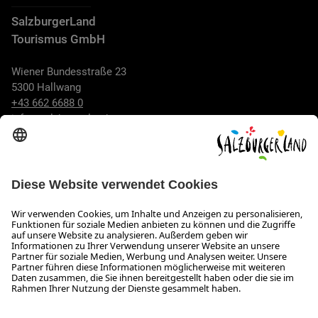
SalzburgerLand
Tourismus GmbH
Wiener Bundesstraße 23
5300 Hallwang
+43 662 6688 0
info@salzburgerland.com
ÖFFNUNGSZEITEN
Wir freuen uns auf Ihre Anfrage!
Gerne stehen wir Ihnen von Montag bis Donnerstag von 08:00
bis 17:30 Uhr und am Freitag von 08:00 bis 17:00 Uhr zur
Verfügung.
Impressum und Datenschutz
Kontakt
Barrierefreiheitserklärung
Das Unternehmen
Jobs
Meeting- und Kongresslocations
Partner