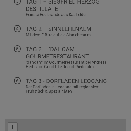
TAG 1 – SIEGFRIED HERZOG
3
Ritzen
7
DESTILLATE
Museumsplatz
5771
1
Leogang
Feinste Edelbrände aus Saalfelden
Siegfried
5760
Herzog
Saalfelden
Web:
TAG 2 – SINNLEHENALM
4
Destillate
www.mei-
Mit dem E-Bike auf die Sinnlehenalm
Breitenbergham
Web:
muich.at
Sinnlehenalm
5
www.museum-
(ab
5760
saalfelden.at
TAG 2 – "DAHOAM"
5
Sinnlehenhof)
Saalfelden
GOURMETRESTAURANT
Hirnreit
8
"dahoam" im Gourmetrestaurant bei Andreas
Web:
Herbst im Good Life Resort Riederalm
5771
www.herzogdestillate.at
Die
Leogang
Riederalm
TAG 3 - DORFLADEN LEOGANG
6
–
Web:
Der Dorfladen in Leogang mit regionalem
dahoam
www.sinnlehen.at/sinnlehenalm
Frühstück & Spezialitäten
Rain
Dorfladen
100
42
5771
5771
Leogang
Leogang
Web:
Web:
+
www.riederalm.com
www.dorf-