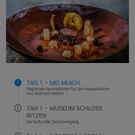
TAG 1 – MEI MUICH
1
Regionale Spezialitäten für die Haubenküche
von Andreas Herbst
Mei
Muich
TAG 1 – MUSEUM SCHLOSS
2
–
RITZEN
Hofladen
&
Der kulturelle Zwischengang
Museum
Zieferhof
Schloss
Otting