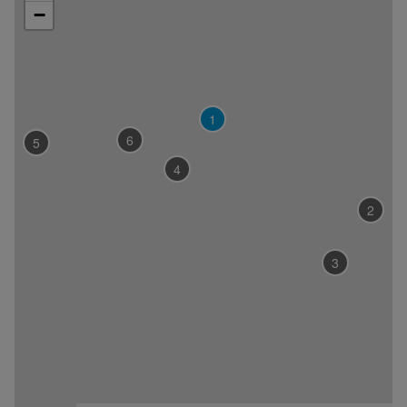
−
laden.at
Öffnungszeiten:
Di-
Sa:
7.30-
12
1
Uhr
6
5
Di
&
4
Fr:
14-
2
18
Uhr
3