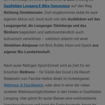
Saalfelden Leogang E-Bike Genusstour
auf den Weg
Richtung Sinnlehenalm
. Dort angekommen ladet ihr eure
eigenen Akkus auf, lasst euch von den
Ausblicken auf das
Leogangertal, die Leoganger Steinberge und das
Birnhorn
begeistern und selbstverständlich auch
kulinarisch verwöhnen – natürlich stilecht mit einer
Sinnlehen-Almjause
mit Brot, Butter, Käse und Speck
aus
eigener Bio-Landwirtschaft
.
Nach eurer fleißigen Sport-Einheit wird es Zeit für ein
bisschen
Wellness
– für Gäste des Good Life Resort
Riederalm von Familie Herbst direkt im hoteleigenen
Wellness- & Spa-Bereich
, oder aber in einer der vielen
anderen Wellnessmöglichkeiten in den Hotels in Saalfelden
Leogang. Hier gönnt ihr euren Beinen eine wohlverdiente
Verschnaufpause und lasst die Seele baumeln, bevor ihr