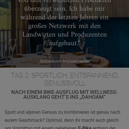
von den verwendeten Produkten
überzeugt sein. Ich habe mir
während der letzten Jahren ein
großes Netzwerk mit den
Landwirten und Produzenten
aufgebaut.“
Spitzenkoch Andreas Herbst
TAG 2: SPORTLICH, ENTSPANNEND,
GENUSSVOLL
NACH EINEM BIKE-AUSFLUG MIT WELLNESS-
AUSKLANG GEHT’S INS „DAHOAM“
Sport und alpinen Genuss zu kombinieren ist genau nach
eurem Geschmack? Optimal, denn ihr macht euch gleich
am Vormittag mit einem geliehenen
E-Bike
entlang der