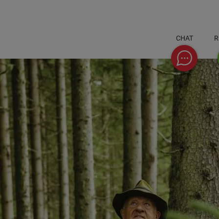
CHAT
R
Chat