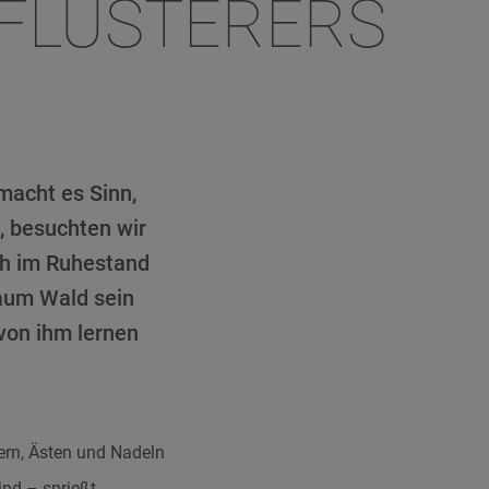
DFLÜSTERERS
macht es Sinn,
 besuchten wir
ch im Ruhestand
raum Wald sein
 von ihm lernen
tern, Ästen und Nadeln
ind – sprießt