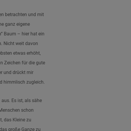
en betrachten und mit
ne ganz eigene
“ Baum – hier hat ein
. Nicht weit davon
ebsten etwas erhöht,
 Zeichen für die gute
er und drückt mir
d himmlisch zugleich.
aus. Es ist, als sähe
n Menschen schon
, das Kleine zu
, das große Ganze zu