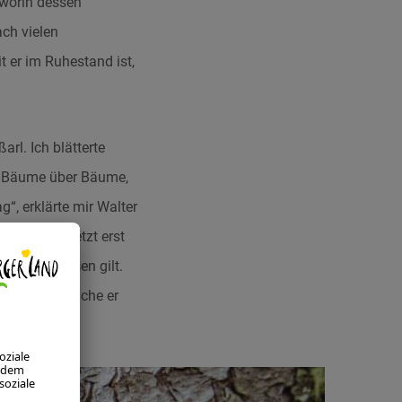
worin dessen
ch vielen
t er im Ruhestand ist,
rl. Ich blätterte
: Bäume über Bäume,
g“, erklärte mir Walter
dergrund. Jetzt erst
das es zu lösen gilt.
 so, als spräche er