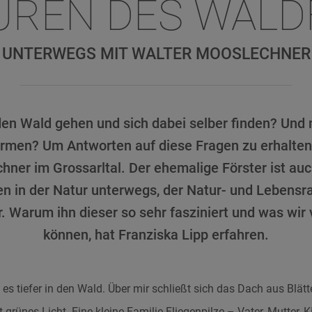
UREN DES WAL
UNTERWEGS MIT WALTER MOOSLECHNER
en Wald gehen und sich dabei selber finden? Und 
men? Um Antworten auf diese Fragen zu erhalten,
hner im Grossarltal. Der ehemalige Förster ist au
en in der Natur unterwegs, der Natur- und Lebens
r. Warum ihn dieser so sehr fasziniert und was wir
können, hat Franziska Lipp erfahren.
ht es tiefer in den Wald. Über mir schließt sich das Dach aus Blät
t-grünes Licht. Eine kleine Familie Fliegenpilze – Vater, Mutter, K