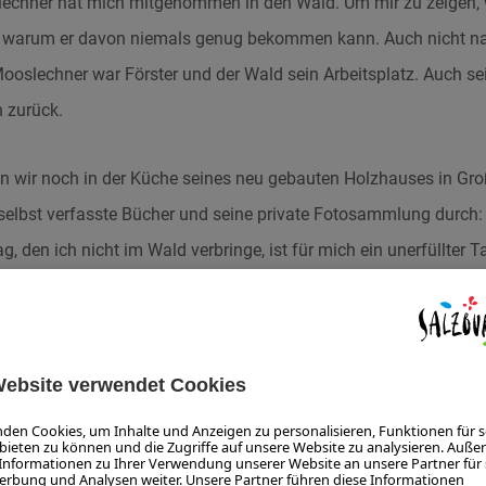
lechner hat mich mitgenommen in den Wald. Um mir zu zeigen, 
nd warum er davon niemals genug bekommen kann. Auch nicht na
ooslechner war Förster und der Wald sein Arbeitsplatz. Auch sei
n zurück.
n wir noch in der Küche seines neu gebauten Holzhauses in Großa
selbst verfasste Bücher und seine private Fotosammlung durch
g, den ich nicht im Wald verbringe, ist für mich ein unerfüllter Ta
noch Förster war, stand die Wirtschaftlichkeit des Waldes im Vor
eheimnisse der Wald birgt. Die Natur ist wie ein Kreuzworträtsel, 
azu.“ Wenn Walter Mooslechner von Bäumen erzählt, ist es gerade
unde und liebsten Bekannten.