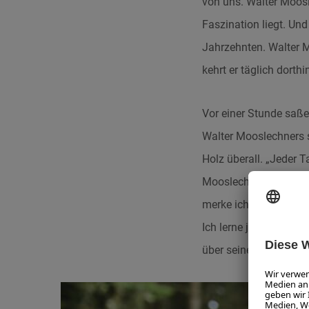
von uns. Walter Moos
Faszination liegt. U
Jahrzehnten. Walter M
kehrt er täglich dorthi
Vor einer Stunde saße
Walter Mooslechners 
Holz überall. „Jeder Ta
Mooslechner. „Als ich 
merke ich, wie viele G
Ich lerne jeden Tag d
über seine besten Fre