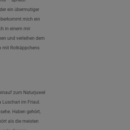
der ein übermutiger
 überkommt mich ein
ch in einem mir
en und verleihen dem
ch mit Rotkäppchens
 hinauf zum Naturjuwel
 Luschari im Friaul.
sehe. Haben gehört,
ört als die meisten