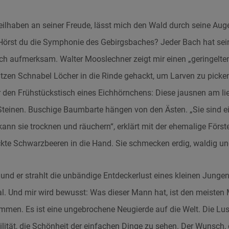
teilhaben an seiner Freude, lässt mich den Wald durch seine Aug
„Hörst du die Symphonie des Gebirgsbaches? Jeder Bach hat sei
ch aufmerksam. Walter Mooslechner zeigt mir einen „geringelten
tzen Schnabel Löcher in die Rinde gehackt, um Larven zu picken
r den Frühstückstisch eines Eichhörnchens: Diese jausnen am li
einen. Buschige Baumbarte hängen von den Ästen. „Sie sind ein
kann sie trocknen und räuchern“, erklärt mit der ehemalige Först
ckte Schwarzbeeren in die Hand. Sie schmecken erdig, waldig un
nd er strahlt die unbändige Entdeckerlust eines kleinen Jungen 
al. Und mir wird bewusst: Was dieser Mann hat, ist den meiste
en. Es ist eine ungebrochene Neugierde auf die Welt. Die Lust
ilität, die Schönheit der einfachen Dinge zu sehen. Der Wunsch