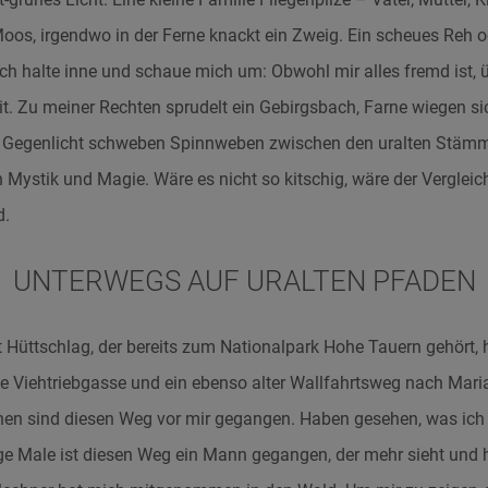
oos, irgendwo in der Ferne knackt ein Zweig. Ein scheues Reh o
Ich halte inne und schaue mich um: Obwohl mir alles fremd ist,
it. Zu meiner Rechten sprudelt ein Gebirgsbach, Farne wiegen si
 Gegenlicht schweben Spinnweben zwischen den uralten Stämm
Mystik und Magie. Wäre es nicht so kitschig, wäre der Verglei
d.
UNTERWEGS AUF URALTEN PFADEN
 Hüttschlag, der bereits zum Nationalpark Hohe Tauern gehört,
te Viehtriebgasse und ein ebenso alter Wallfahrtsweg nach Maria
n sind diesen Weg vor mir gegangen. Haben gesehen, was ich 
ge Male ist diesen Weg ein Mann gegangen, der mehr sieht und h