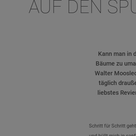
AUF DEN SP
Kann man in d
Bäume zu umar
Walter Mooslec
täglich drauß
liebstes Revie
Schritt für Schritt ge
und hüllt mich in sanf