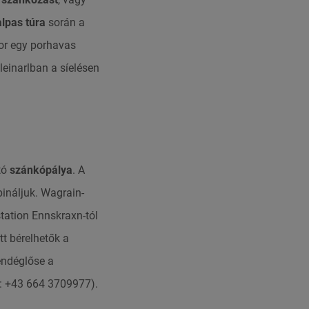
lpas túra
során a
kor egy porhavas
leinarlban a síelésen
tó
szánkópálya
. A
ináljuk. Wagrain-
station Ennskraxn-tól
tt bérelhetők a
vendéglőse a
.: +43 664 3709977).