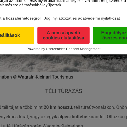
omában © Wagrain-Kleinarl Tourismus
TÉLI TÚRÁZÁS
 téli tájat a több mint
20 km hosszú
, téli túraútvonalakon. Önö
ényelmes túrát, vagy az egyik
alpesi hüttébe
kirándul. Öltözzön 
 a téli túrázás során Wagrain-Kleinarlban.