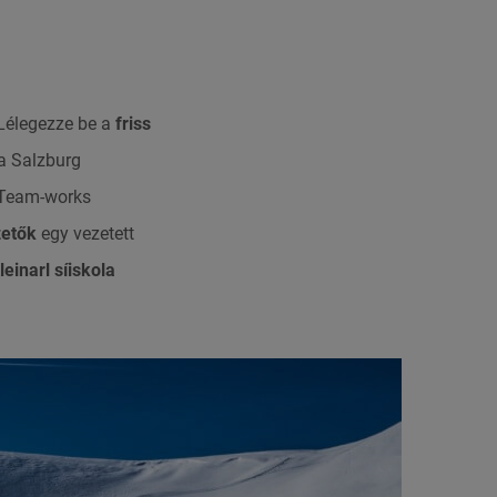
. Lélegezze be a
friss
a Salzburg
. Team-works
zetők
egy vezetett
leinarl síiskola