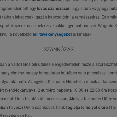
agrain-Kleinarlt egy
lovas szánozáson
. Egy sítúra vagy egy
hóta
i tájban lehet csak igazán kapcsolódni a természethez. És ami
li sportok szerelmeseinek szíve sokkal gyorsabban ver. Wagrain-K
kívül a következő
téli tevékenységeket
is kínálják.
SZÁNKÓZÁS
an a változatos téli üdülés elengedhetetlen része a szórakozta
nagy élmény, ha egy hangulatos hüttében való pihenéssel komb
lya található: Az egyik a Kleinarler Hüttétől, a másik a Jausen
ért (vendégkártyával 2 euróért) naponta 10:00 és 22:00 óra közö
xn-nál. Ha a feljutás túl messze van,
Alois
, a Kleinarler Hütte 
ában
felveszi Önt a szánkóval. Csak
foglalja le helyét előre
(Tel
ő részére van hely.