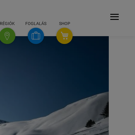
Navigáció
RÉGIÓK
FOGLALÁS
SHOP
SHOP
foglalás
régiók