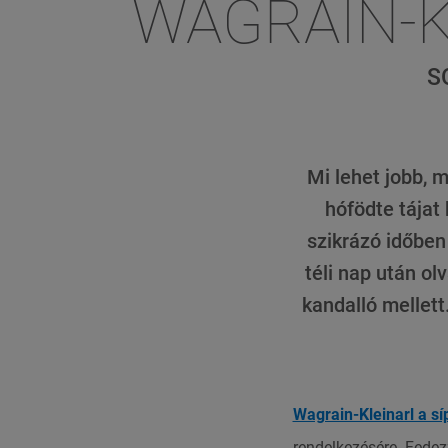
WAGRAIN-K
S
Mi lehet jobb, m
hófödte tájat 
szikrázó időben
téli nap után ol
kandalló mellett
Wagrain-Kleinarl a sí
rendelkezésére. Fedezze