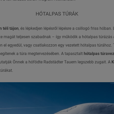
HÓTALPAS TÚRÁK
n téli tájon
, és lépkedjen lépésről lépésre a csillogó friss hóban
e magát teljesen szabadnak – így működik a hótalpas túrázás 
n el egyedül, vagy csatlakozzon egy vezetett hótalpas túrához
segítenek a túra megtervezésében. A tapasztalt
hótalpas túrave
tatják Önnek a hófödte Radstädter Tauern legszebb zugait. A
K
túrákat.