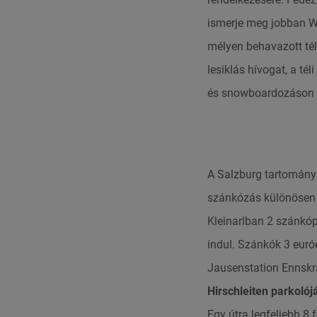
ismerje meg jobban W
mélyen behavazott tél
lesiklás hívogat, a té
és snowboardozáson 
A Salzburg tartományb
szánkózás különösen 
Kleinarlban 2 szánkópá
indul. Szánkók 3 euró
Jausenstation Ennskra
Hirschleiten parkolój
Egy útra legfeljebb 8 f