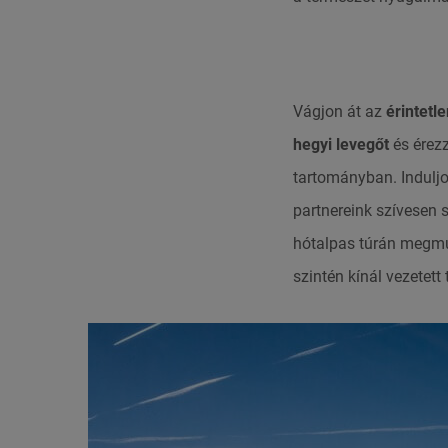
Vágjon át az
érintetle
hegyi levegőt
és érezz
tartományban. Induljo
partnereink szívesen 
hótalpas túrán megmu
szintén kínál vezetett 