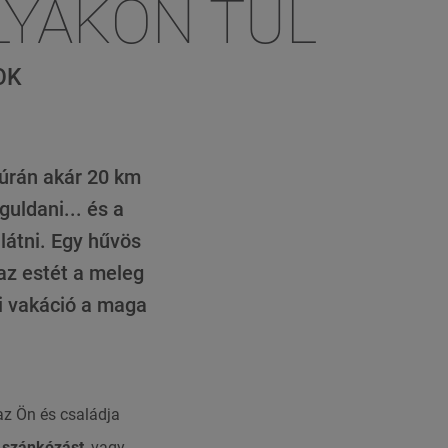
LYÁKON TÚL
OK
 túrán akár 20 km
guldani... és a
látni. Egy hűvös
 az estét a meleg
li vakáció a maga
az Ön és családja
s
szánkózást
, vagy