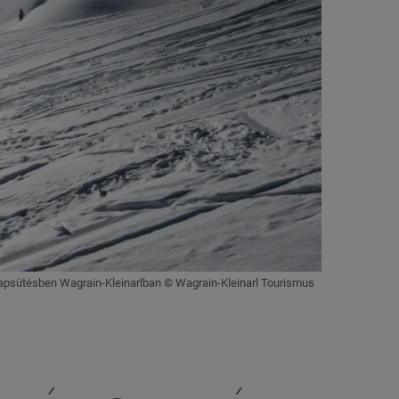
napsütésben Wagrain-Kleinarlban © Wagrain-Kleinarl Tourismus