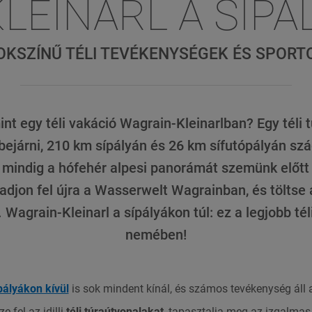
LEINARL A SÍPÁ
OKSZÍNŰ TÉLI TEVÉKENYSÉGEK ÉS SPORT
int egy téli vakáció Wagrain-Kleinarlban? Egy téli
bejárni, 210 km sípályán és 26 km sífutópályán szá
 mindig a hófehér alpesi panorámát szemünk előtt 
vadjon fel újra a Wasserwelt Wagrainban, és töltse
. Wagrain-Kleinarl a sípályákon túl: ez a legjobb té
nemében!
pályákon kívül
is sok mindent kínál, és számos tevékenység áll 
 fel az idilli
téli túraútvonalakat
, tapasztalja meg az izgalma