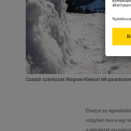
Családi szánkózás Wagrain-Kleinarl téli paradics
Élvezze az egyedülálló
völgyben tesz-e egy k
a természet nyugalmát