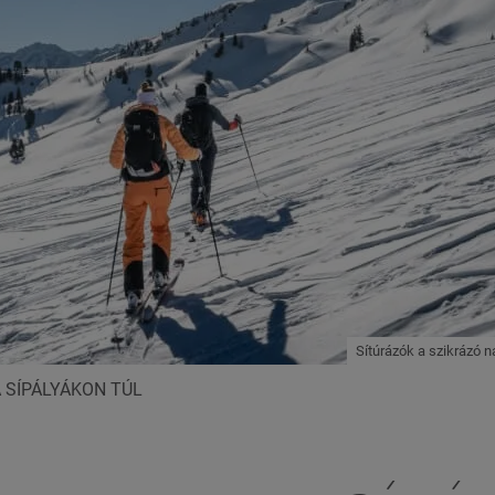
Sítúrázók a szikrázó 
 SÍPÁLYÁKON TÚL