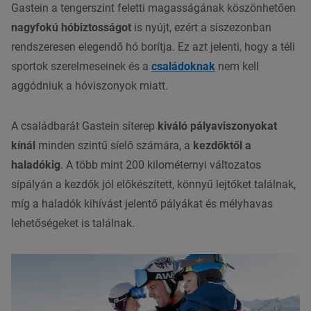
Gastein a tengerszint feletti magasságának köszönhetően
nagyfokú hóbiztosságot
is nyújt, ezért a síszezonban
rendszeresen elegendő hó borítja. Ez azt jelenti, hogy a téli
sportok szerelmeseinek és a
családoknak
nem kell
aggódniuk a hóviszonyok miatt.
A családbarát Gastein síterep
kiváló pályaviszonyokat
kínál
minden szintű síelő számára, a
kezdőktől a
haladókig
. A több mint 200 kilométernyi változatos
sípályán a kezdők jól előkészített, könnyű lejtőket találnak,
míg a haladók kihívást jelentő pályákat és mélyhavas
lehetőségeket is találnak.