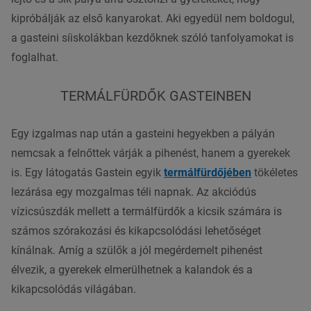
kipróbálják az első kanyarokat. Aki egyedül nem boldogul,
a gasteini síiskolákban kezdőknek szóló tanfolyamokat is
foglalhat.
TERMÁLFÜRDŐK GASTEINBEN
Egy izgalmas nap után a gasteini hegyekben a pályán
nemcsak a felnőttek várják a pihenést, hanem a gyerekek
is. Egy látogatás Gastein egyik
termálfürdőjében
tökéletes
lezárása egy mozgalmas téli napnak. Az akciódús
vízicsúszdák mellett a termálfürdők a kicsik számára is
számos szórakozási és kikapcsolódási lehetőséget
kínálnak. Amíg a szülők a jól megérdemelt pihenést
élvezik, a gyerekek elmerülhetnek a kalandok és a
kikapcsolódás világában.