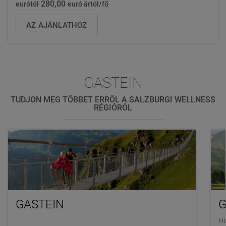
280,00
eurótól
euró ártól/fő
AZ AJÁNLATHOZ
GASTEIN
TUDJON MEG TÖBBET ERRŐL A SALZBURGI WELLNESS
RÉGIÓRÓL
GASTEIN
G
Hü