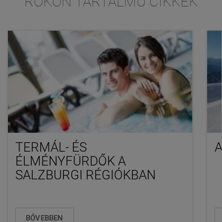
ROKON TARTALMÚ CIKKEK
TERMÁL- ÉS
A
ÉLMÉNYFÜRDŐK A
SALZBURGI RÉGIÓKBAN
BŐVEBBEN