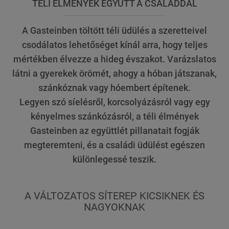
TÉLI ÉLMÉNYEK EGYÜTT A CSALÁDDAL
A Gasteinben töltött téli üdülés a szeretteivel
csodálatos lehetőséget kínál arra, hogy teljes
mértékben élvezze a hideg évszakot. Varázslatos
látni a gyerekek örömét, ahogy a hóban játszanak,
szánkóznak vagy hóembert építenek.
Legyen szó síelésről, korcsolyázásról vagy egy
kényelmes szánkózásról, a téli élmények
Gasteinben az együttlét pillanatait fogják
megteremteni, és a családi üdülést egészen
különlegessé teszik.
A VÁLTOZATOS SÍTEREP KICSIKNEK ÉS
NAGYOKNAK