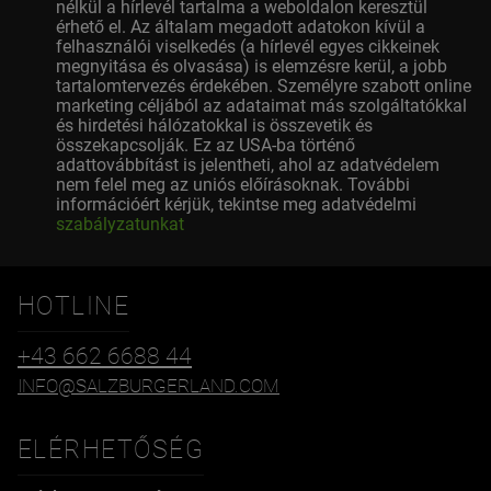
nélkül a hírlevél tartalma a weboldalon keresztül
érhető el. Az általam megadott adatokon kívül a
felhasználói viselkedés (a hírlevél egyes cikkeinek
megnyitása és olvasása) is elemzésre kerül, a jobb
tartalomtervezés érdekében. Személyre szabott online
marketing céljából az adataimat más szolgáltatókkal
és hirdetési hálózatokkal is összevetik és
összekapcsolják. Ez az USA-ba történő
adattovábbítást is jelentheti, ahol az adatvédelem
nem felel meg az uniós előírásoknak. További
információért kérjük, tekintse meg adatvédelmi
szabályzatunkat
HOTLINE
+43 662 6688 44
INFO@SALZBURGERLAND.COM
ELÉRHETŐSÉG