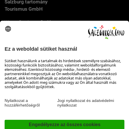
Salzburg tartomány
Tourismus GmbH
Wiener Bundesstraße 23
5300 Hallwang
+43 662 6688 44
info@salzburgerland.com
NYITVATARTÁS
Várjuk jelentkezését
Készséggel állunk rendelkezésére hétfőtől csütörtökig 8:00-
tól 17:30-ig, pénteken 8:00-tól 17:00-ig
Elérhetőség
Impresszum & Adatvédelem és a felelősség kizárása
Nyilatkozat a hozzáférhetőségről