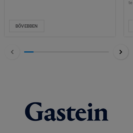
te
BŐVEBBEN