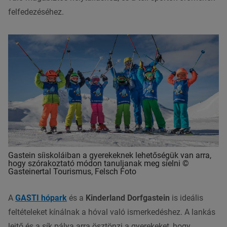
felfedezéséhez.
Gastein síiskoláiban a gyerekeknek lehetőségük van arra,
hogy szórakoztató módon tanuljanak meg síelni ©
Gasteinertal Tourismus, Felsch Foto
A
GASTI hópark
és a
Kinderland Dorfgastein
is ideális
feltételeket kínálnak a hóval való ismerkedéshez. A lankás
lejtő és a sík pálya arra ösztönzi a gyerekeket, hogy