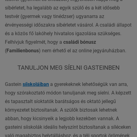
síbérletet, ha legalább az egyik szülő és a két idősebb
testvér (gyermek vagy tinédzser) ugyanarra az
érvényességi időszakra síbérletet vásárol. A családi állapot
és a közös fő lakóhely hivatalos igazolása szükséges.
Felhívjuk figyelmét, hogy a
családi bónusz
(
Familienbonus
) nem érhető el az online jegyáruházban.
TANULJON MEG SÍELNI GASTEINBEN
Gastein
síiskoláiban
a gyerekeknek lehetőségük van arra,
hogy szórakoztató módon tanuljanak meg síelni. A képzett
és tapasztalt síoktatók barátságos és oktató jellegű
környezetet biztosítanak. A szülők biztosak lehetnek
abban, hogy kicsinyeik a legjobb kezekben vannak. A
gasteini síiskolák ideális helyszínt biztosítanak a síléceken
való magabiztos helytálláshoz, és a téli sportok örömének