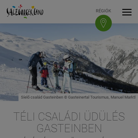
Accesskey
Accesskey
Accesskey
Accesskey
A tartalomhoz
A navigációhoz
Az oldal tetejére
A lábléchez
[3]
[0]
[1]
[2]
RÉGIÓK
Navi
Síelő család Gasteinben © Gasteinertal Tourismus, Manuel Marktl
TÉLI CSALÁDI ÜDÜLÉS
GASTEINBEN