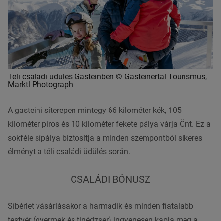
Téli családi üdülés Gasteinben © Gasteinertal Tourismus,
Marktl Photograph
A gasteini síterepen mintegy 66 kilométer kék, 105
kilométer piros és 10 kilométer fekete pálya várja Önt. Ez a
sokféle sípálya biztosítja a minden szempontból sikeres
élményt a téli családi üdülés során.
CSALÁDI BÓNUSZ
Síbérlet vásárlásakor a harmadik és minden fiatalabb
testvér (gyermek és tinédzser) ingyenesen kapja meg a