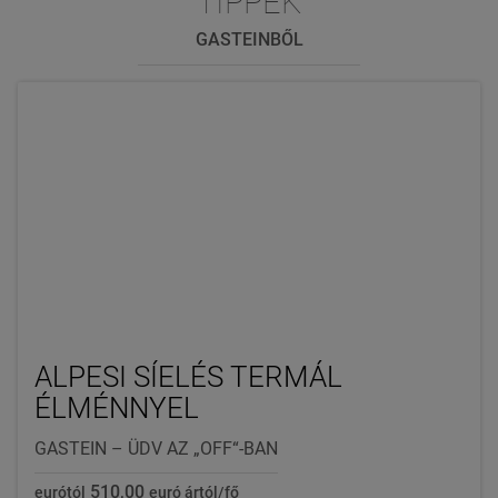
TIPPEK
GASTEINBŐL
ALPESI SÍELÉS TERMÁL
ÉLMÉNNYEL
GASTEIN – ÜDV AZ „OFF“-BAN
510,00
eurótól
euró ártól/fő